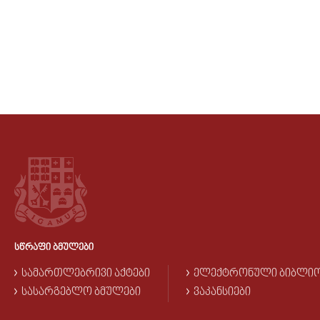
ᲡᲬᲠᲐᲤᲘ ᲑᲛᲣᲚᲔᲑᲘ
ᲡᲐᲛᲐᲠᲗᲚᲔᲑᲠᲘᲕᲘ ᲐᲥᲢᲔᲑᲘ
ᲔᲚᲔᲥᲢᲠᲝᲜᲣᲚᲘ ᲑᲘᲑᲚᲘ
ᲡᲐᲡᲐᲠᲒᲔᲑᲚᲝ ᲑᲛᲣᲚᲔᲑᲘ
ᲕᲐᲙᲐᲜᲡᲘᲔᲑᲘ