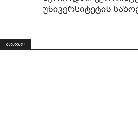
უნივერსიტეტის საზო
ᲑᲐᲜᲔᲠᲔᲑᲘ