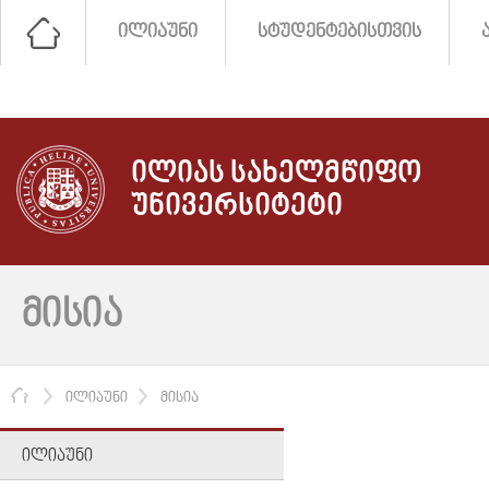
ᲘᲚᲘᲐᲣᲜᲘ
ᲡᲢᲣᲓᲔᲜᲢᲔᲑᲘᲡᲗᲕᲘᲡ
ᲘᲚᲘᲐᲡ ᲡᲐᲮᲔᲚᲛᲬᲘᲤᲝ
ᲣᲜᲘᲕᲔᲠᲡᲘᲢᲔᲢᲘ
ᲛᲘᲡᲘᲐ
ᲛᲗᲐᲕᲐᲠᲘ
ᲘᲚᲘᲐᲣᲜᲘ
ᲛᲘᲡᲘᲐ
ᲘᲚᲘᲐᲣᲜᲘ