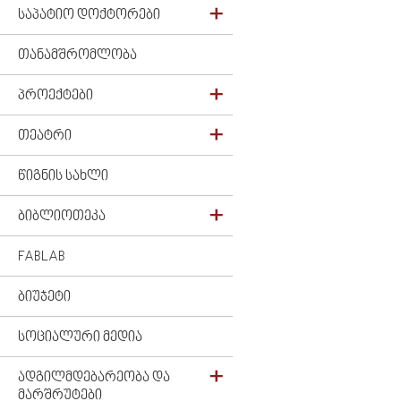
ᲡᲐᲞᲐᲢᲘᲝ ᲓᲝᲥᲢᲝᲠᲔᲑᲘ
ᲗᲐᲜᲐᲛᲨᲠᲝᲛᲚᲝᲑᲐ
ᲞᲠᲝᲔᲥᲢᲔᲑᲘ
ᲗᲔᲐᲢᲠᲘ
ᲬᲘᲒᲜᲘᲡ ᲡᲐᲮᲚᲘ
ᲑᲘᲑᲚᲘᲝᲗᲔᲙᲐ
FABLAB
ᲑᲘᲣᲯᲔᲢᲘ
ᲡᲝᲪᲘᲐᲚᲣᲠᲘ ᲛᲔᲓᲘᲐ
ᲐᲓᲒᲘᲚᲛᲓᲔᲑᲐᲠᲔᲝᲑᲐ ᲓᲐ
ᲛᲐᲠᲨᲠᲣᲢᲔᲑᲘ