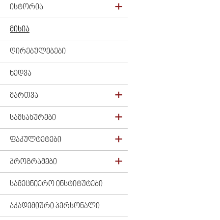
ᲘᲡᲢᲝᲠᲘᲐ
ᲛᲘᲡᲘᲐ
ᲦᲘᲠᲔᲑᲣᲚᲔᲑᲔᲑᲘ
ᲮᲔᲓᲕᲐ
ᲛᲐᲠᲗᲕᲐ
ᲡᲐᲛᲡᲐᲮᲣᲠᲔᲑᲘ
ᲤᲐᲙᲣᲚᲢᲔᲢᲔᲑᲘ
ᲞᲠᲝᲒᲠᲐᲛᲔᲑᲘ
ᲡᲐᲛᲔᲪᲜᲘᲔᲠᲝ ᲘᲜᲡᲢᲘᲢᲣᲢᲔᲑᲘ
ᲐᲙᲐᲓᲔᲛᲘᲣᲠᲘ ᲞᲔᲠᲡᲝᲜᲐᲚᲘ