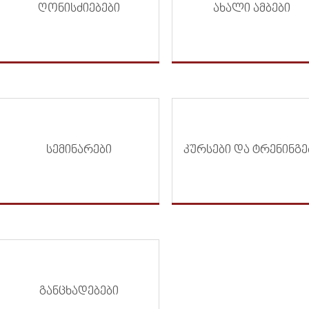
ᲦᲝᲜᲘᲡᲫᲘᲔᲑᲔᲑᲘ
ᲐᲮᲐᲚᲘ ᲐᲛᲑᲔᲑᲘ
ᲡᲔᲛᲘᲜᲐᲠᲔᲑᲘ
ᲙᲣᲠᲡᲔᲑᲘ ᲓᲐ ᲢᲠᲔᲜᲘᲜᲒᲔ
ᲒᲐᲜᲪᲮᲐᲓᲔᲑᲔᲑᲘ