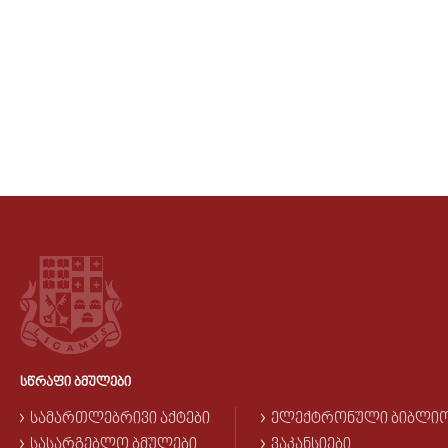
ᲡᲬᲠᲐᲤᲘ ᲑᲛᲣᲚᲔᲑᲘ
ᲡᲐᲛᲐᲠᲗᲚᲔᲑᲠᲘᲕᲘ ᲐᲥᲢᲔᲑᲘ
ᲔᲚᲔᲥᲢᲠᲝᲜᲣᲚᲘ ᲑᲘᲑᲚᲘ
ᲡᲐᲡᲐᲠᲒᲔᲑᲚᲝ ᲑᲛᲣᲚᲔᲑᲘ
ᲕᲐᲙᲐᲜᲡᲘᲔᲑᲘ