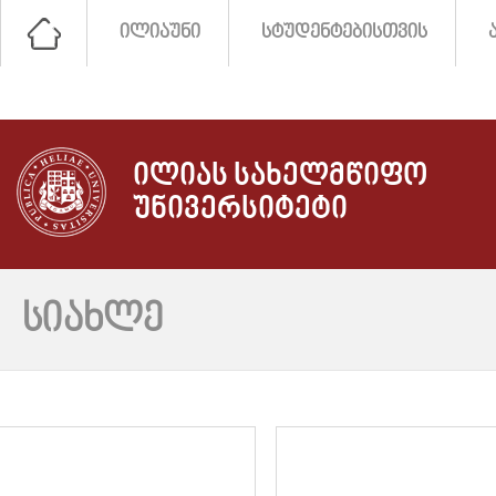
ᲘᲚᲘᲐᲣᲜᲘ
ᲡᲢᲣᲓᲔᲜᲢᲔᲑᲘᲡᲗᲕᲘᲡ
ᲘᲚᲘᲐᲡ ᲡᲐᲮᲔᲚᲛᲬᲘᲤᲝ
ᲣᲜᲘᲕᲔᲠᲡᲘᲢᲔᲢᲘ
ᲡᲘᲐᲮᲚᲔ