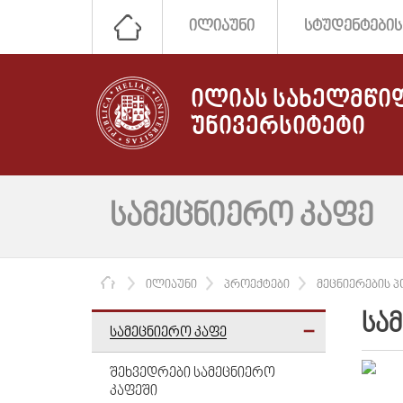
ᲘᲚᲘᲐᲣᲜᲘ
ᲡᲢᲣᲓᲔᲜᲢᲔᲑᲘᲡ
ᲘᲚᲘᲐᲡ ᲡᲐᲮᲔᲚᲛᲬᲘ
ᲣᲜᲘᲕᲔᲠᲡᲘᲢᲔᲢᲘ
ᲡᲐᲛᲔᲪᲜᲘᲔᲠᲝ ᲙᲐᲤᲔ
ᲛᲗᲐᲕᲐᲠᲘ
ᲘᲚᲘᲐᲣᲜᲘ
ᲞᲠᲝᲔᲥᲢᲔᲑᲘ
ᲛᲔᲪᲜᲘᲔᲠᲔᲑᲘᲡ 
ᲡᲐ
ᲡᲐᲛᲔᲪᲜᲘᲔᲠᲝ ᲙᲐᲤᲔ
ᲨᲔᲮᲕᲔᲓᲠᲔᲑᲘ ᲡᲐᲛᲔᲪᲜᲘᲔᲠᲝ
ᲙᲐᲤᲔᲨᲘ