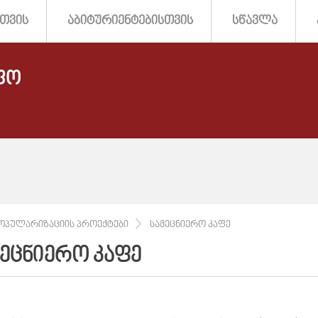
ᲗᲕᲘᲡ
ᲐᲑᲘᲢᲣᲠᲘᲔᲜᲢᲔᲑᲘᲡᲗᲕᲘᲡ
ᲡᲬᲐᲕᲚᲐ
ᲤᲝ
ᲞᲝᲞᲣᲚᲐᲠᲘᲖᲐᲪᲘᲘᲡ ᲞᲠᲝᲔᲥᲢᲔᲑᲘ
ᲡᲐᲛᲔᲪᲜᲘᲔᲠᲝ ᲙᲐᲤᲔ
ᲛᲔᲪᲜᲘᲔᲠᲝ ᲙᲐᲤᲔ