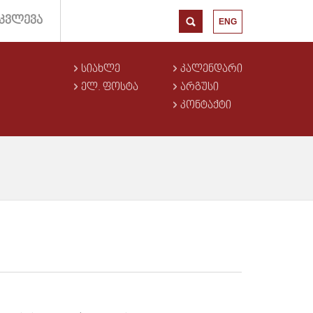
ᲙᲕᲚᲔᲕᲐ
ENG
ᲡᲘᲐᲮᲚᲔ
ᲙᲐᲚᲔᲜᲓᲐᲠᲘ
ᲔᲚ. ᲤᲝᲡᲢᲐ
ᲐᲠᲒᲣᲡᲘ
ᲙᲝᲜᲢᲐᲥᲢᲘ