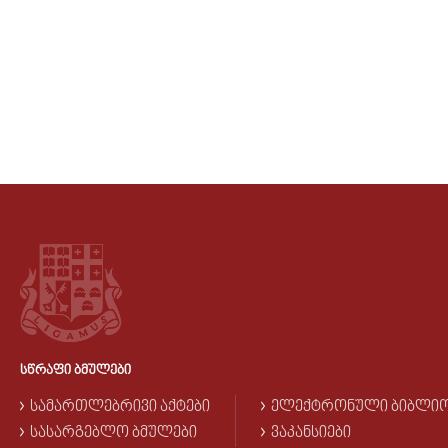
ᲡᲬᲠᲐᲤᲘ ᲑᲛᲣᲚᲔᲑᲘ
ᲡᲐᲛᲐᲠᲗᲚᲔᲑᲠᲘᲕᲘ ᲐᲥᲢᲔᲑᲘ
ᲔᲚᲔᲥᲢᲠᲝᲜᲣᲚᲘ ᲑᲘᲑᲚᲘ
ᲡᲐᲡᲐᲠᲒᲔᲑᲚᲝ ᲑᲛᲣᲚᲔᲑᲘ
ᲕᲐᲙᲐᲜᲡᲘᲔᲑᲘ