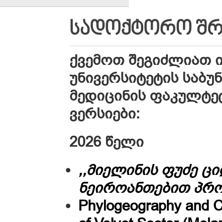
ᲡᲐᲓᲝᲥᲢᲝᲠᲝ ᲨᲠ
ქვემოთ შეგიძლიათ 
უნივერსიტეტის
საბუ
მედიცინის ფაკულტე
ვერსიები:
2026 წელი
,,მიელინის ფუძე ც
ნეიროანთებით პრო
Phylogeography and Co