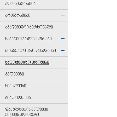
ᲐᲓᲛᲘᲜᲘᲡᲢᲠᲐᲪᲘᲐ
ᲞᲠᲝᲒᲠᲐᲛᲔᲑᲘ
ᲐᲙᲐᲓᲔᲛᲘᲣᲠᲘ ᲞᲔᲠᲡᲝᲜᲐᲚᲘ
ᲡᲐᲞᲐᲢᲘᲝ ᲞᲠᲝᲤᲔᲡᲝᲠᲔᲑᲘ
ᲛᲝᲬᲕᲔᲣᲚᲘ ᲞᲠᲝᲤᲔᲡᲝᲠᲔᲑᲘ
ᲡᲐᲓᲝᲥᲢᲝᲠᲝ ᲨᲠᲝᲛᲔᲑᲘ
ᲙᲕᲚᲔᲕᲔᲑᲘ
ᲡᲘᲐᲮᲚᲔᲔᲑᲘ
ᲑᲘᲑᲚᲘᲝᲗᲔᲙᲐ
ᲤᲐᲙᲣᲚᲢᲔᲢᲘᲡ ᲙᲕᲚᲔᲕᲘᲡ
ᲔᲗᲘᲙᲘᲡ ᲙᲝᲛᲘᲢᲔᲢᲘ