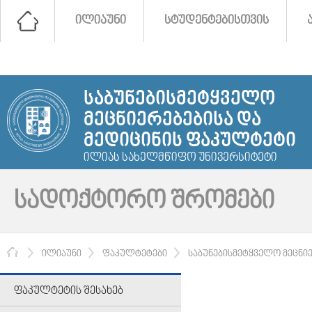
ᲘᲚᲘᲐᲣᲜᲘ
ᲡᲢᲣᲓᲔᲜᲢᲔᲑᲘᲡᲗᲕᲘᲡ
ᲡᲐᲑᲣᲜᲔᲑᲘᲡᲛᲔᲢᲧᲕᲔᲚᲝ
ᲛᲔᲪᲜᲘᲔᲠᲔᲑᲔᲑᲘᲡᲐ ᲓᲐ
ᲛᲔᲓᲘᲪᲘᲜᲘᲡ ᲤᲐᲙᲣᲚᲢᲔᲢᲘ
ᲘᲚᲘᲐᲡ ᲡᲐᲮᲔᲚᲛᲬᲘᲤᲝ ᲣᲜᲘᲕᲔᲠᲡᲘᲢᲔᲢᲘ
ᲡᲐᲓᲝᲥᲢᲝᲠᲝ ᲨᲠᲝᲛᲔᲑᲘ
ᲛᲗᲐᲕᲐᲠᲘ
ᲘᲚᲘᲐᲣᲜᲘ
ᲤᲐᲙᲣᲚᲢᲔᲢᲔᲑᲘ
ᲡᲐᲑᲣᲜᲔᲑᲘᲡᲛᲔᲢᲧᲕᲔᲚᲝ ᲛᲔᲪᲜᲘ
ᲤᲐᲙᲣᲚᲢᲔᲢᲘᲡ ᲨᲔᲡᲐᲮᲔᲑ