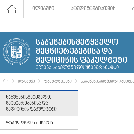
ᲘᲚᲘᲐᲣᲜᲘ
ᲡᲢᲣᲓᲔᲜᲢᲔᲑᲘᲡᲗᲕᲘᲡ
ᲡᲐᲑᲣᲜᲔᲑᲘᲡᲛᲔᲢᲧᲕᲔᲚᲝ
ᲛᲔᲪᲜᲘᲔᲠᲔᲑᲔᲑᲘᲡᲐ ᲓᲐ
ᲛᲔᲓᲘᲪᲘᲜᲘᲡ ᲤᲐᲙᲣᲚᲢᲔᲢᲘ
ᲘᲚᲘᲐᲡ ᲡᲐᲮᲔᲚᲛᲬᲘᲤᲝ ᲣᲜᲘᲕᲔᲠᲡᲘᲢᲔᲢᲘ
ᲛᲗᲐᲕᲐᲠᲘ
ᲘᲚᲘᲐᲣᲜᲘ
ᲤᲐᲙᲣᲚᲢᲔᲢᲔᲑᲘ
ᲡᲐᲑᲣᲜᲔᲑᲘᲡᲛᲔᲢᲧᲕᲔᲚᲝ ᲛᲔᲪᲜᲘ
ᲡᲐᲑᲣᲜᲔᲑᲘᲡᲛᲔᲢᲧᲕᲔᲚᲝ
ᲛᲔᲪᲜᲘᲔᲠᲔᲑᲔᲑᲘᲡᲐ ᲓᲐ
ᲛᲔᲓᲘᲪᲘᲜᲘᲡ ᲤᲐᲙᲣᲚᲢᲔᲢᲘ
ᲤᲐᲙᲣᲚᲢᲔᲢᲘᲡ ᲨᲔᲡᲐᲮᲔᲑ