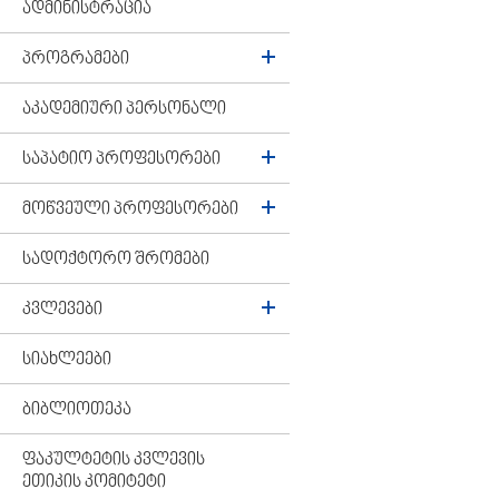
ᲐᲓᲛᲘᲜᲘᲡᲢᲠᲐᲪᲘᲐ
ᲞᲠᲝᲒᲠᲐᲛᲔᲑᲘ
ᲐᲙᲐᲓᲔᲛᲘᲣᲠᲘ ᲞᲔᲠᲡᲝᲜᲐᲚᲘ
ᲡᲐᲞᲐᲢᲘᲝ ᲞᲠᲝᲤᲔᲡᲝᲠᲔᲑᲘ
ᲛᲝᲬᲕᲔᲣᲚᲘ ᲞᲠᲝᲤᲔᲡᲝᲠᲔᲑᲘ
ᲡᲐᲓᲝᲥᲢᲝᲠᲝ ᲨᲠᲝᲛᲔᲑᲘ
ᲙᲕᲚᲔᲕᲔᲑᲘ
ᲡᲘᲐᲮᲚᲔᲔᲑᲘ
ᲑᲘᲑᲚᲘᲝᲗᲔᲙᲐ
ᲤᲐᲙᲣᲚᲢᲔᲢᲘᲡ ᲙᲕᲚᲔᲕᲘᲡ
ᲔᲗᲘᲙᲘᲡ ᲙᲝᲛᲘᲢᲔᲢᲘ