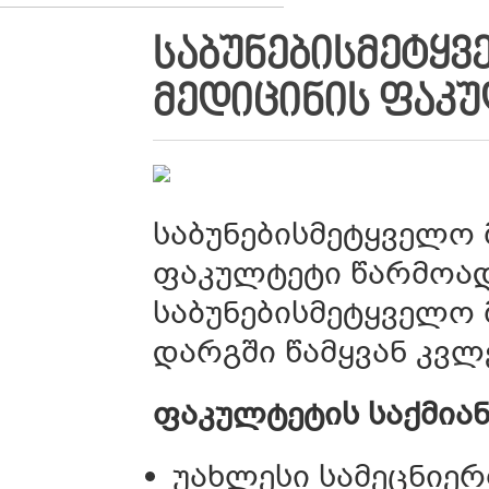
ᲡᲐᲑᲣᲜᲔᲑᲘᲡᲛᲔᲢᲧᲕ
ᲛᲔᲓᲘᲪᲘᲜᲘᲡ ᲤᲐᲙ
საბუნებისმეტყველო 
ფაკულტეტი წარმოად
საბუნებისმეტყველო 
დარგში წამყვან კვ
ფაკულტეტის საქმიან
უახლესი სამეცნიე