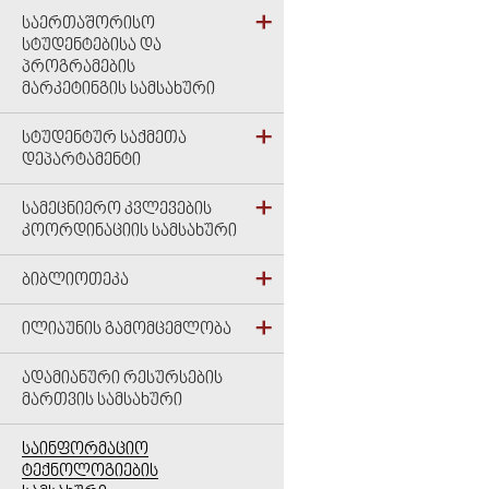
ᲡᲐᲔᲠᲗᲐᲨᲝᲠᲘᲡᲝ
ᲡᲢᲣᲓᲔᲜᲢᲔᲑᲘᲡᲐ ᲓᲐ
ᲞᲠᲝᲒᲠᲐᲛᲔᲑᲘᲡ
ᲛᲐᲠᲙᲔᲢᲘᲜᲒᲘᲡ ᲡᲐᲛᲡᲐᲮᲣᲠᲘ
ᲡᲢᲣᲓᲔᲜᲢᲣᲠ ᲡᲐᲥᲛᲔᲗᲐ
ᲓᲔᲞᲐᲠᲢᲐᲛᲔᲜᲢᲘ
ᲡᲐᲛᲔᲪᲜᲘᲔᲠᲝ ᲙᲕᲚᲔᲕᲔᲑᲘᲡ
ᲙᲝᲝᲠᲓᲘᲜᲐᲪᲘᲘᲡ ᲡᲐᲛᲡᲐᲮᲣᲠᲘ
ᲑᲘᲑᲚᲘᲝᲗᲔᲙᲐ
ᲘᲚᲘᲐᲣᲜᲘᲡ ᲒᲐᲛᲝᲛᲪᲔᲛᲚᲝᲑᲐ
ᲐᲓᲐᲛᲘᲐᲜᲣᲠᲘ ᲠᲔᲡᲣᲠᲡᲔᲑᲘᲡ
ᲛᲐᲠᲗᲕᲘᲡ ᲡᲐᲛᲡᲐᲮᲣᲠᲘ
ᲡᲐᲘᲜᲤᲝᲠᲛᲐᲪᲘᲝ
ᲢᲔᲥᲜᲝᲚᲝᲒᲘᲔᲑᲘᲡ