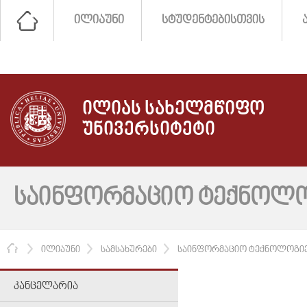
ᲘᲚᲘᲐᲣᲜᲘ
ᲡᲢᲣᲓᲔᲜᲢᲔᲑᲘᲡᲗᲕᲘᲡ
ᲘᲚᲘᲐᲡ ᲡᲐᲮᲔᲚᲛᲬᲘᲤᲝ
ᲣᲜᲘᲕᲔᲠᲡᲘᲢᲔᲢᲘ
ᲡᲐᲘᲜᲤᲝᲠᲛᲐᲪᲘᲝ ᲢᲔᲥᲜᲝᲚᲝᲒ
ᲛᲗᲐᲕᲐᲠᲘ
ᲘᲚᲘᲐᲣᲜᲘ
ᲡᲐᲛᲡᲐᲮᲣᲠᲔᲑᲘ
ᲡᲐᲘᲜᲤᲝᲠᲛᲐᲪᲘᲝ ᲢᲔᲥᲜᲝᲚᲝᲒᲘᲔ
ᲙᲐᲜᲪᲔᲚᲐᲠᲘᲐ