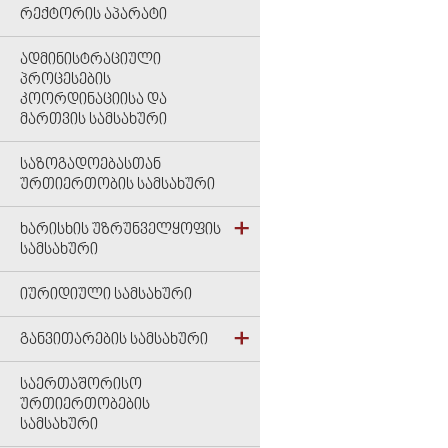
ᲠᲔᲥᲢᲝᲠᲘᲡ ᲐᲞᲐᲠᲐᲢᲘ
ᲐᲓᲛᲘᲜᲘᲡᲢᲠᲐᲪᲘᲣᲚᲘ
ᲞᲠᲝᲪᲔᲡᲔᲑᲘᲡ
ᲙᲝᲝᲠᲓᲘᲜᲐᲪᲘᲘᲡᲐ ᲓᲐ
ᲛᲐᲠᲗᲕᲘᲡ ᲡᲐᲛᲡᲐᲮᲣᲠᲘ
ᲡᲐᲖᲝᲒᲐᲓᲝᲔᲑᲐᲡᲗᲐᲜ
ᲣᲠᲗᲘᲔᲠᲗᲝᲑᲘᲡ ᲡᲐᲛᲡᲐᲮᲣᲠᲘ
ᲮᲐᲠᲘᲡᲮᲘᲡ ᲣᲖᲠᲣᲜᲕᲔᲚᲧᲝᲤᲘᲡ
ᲡᲐᲛᲡᲐᲮᲣᲠᲘ
ᲘᲣᲠᲘᲓᲘᲣᲚᲘ ᲡᲐᲛᲡᲐᲮᲣᲠᲘ
ᲒᲐᲜᲕᲘᲗᲐᲠᲔᲑᲘᲡ ᲡᲐᲛᲡᲐᲮᲣᲠᲘ
ᲡᲐᲔᲠᲗᲐᲨᲝᲠᲘᲡᲝ
ᲣᲠᲗᲘᲔᲠᲗᲝᲑᲔᲑᲘᲡ
ᲡᲐᲛᲡᲐᲮᲣᲠᲘ