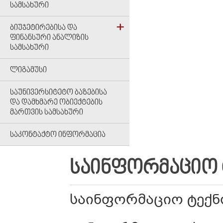
ᲡᲐᲛᲡᲐᲮᲣᲠᲘ
ᲑᲘᲣᲯᲔᲢᲘᲠᲔᲑᲘᲡᲐ ᲓᲐ
ᲤᲘᲜᲐᲜᲡᲣᲠᲘ ᲐᲜᲐᲚᲘᲖᲘᲡ
ᲡᲐᲛᲡᲐᲮᲣᲠᲘ
ᲚᲘᲒᲐᲛᲣᲡᲘ
ᲡᲐᲣᲜᲘᲕᲔᲠᲡᲘᲢᲔᲢᲝ ᲑᲐᲖᲔᲑᲘᲡᲐ
ᲓᲐ ᲓᲐᲛᲮᲛᲐᲠᲔ ᲝᲑᲘᲔᲥᲢᲔᲑᲘᲡ
ᲛᲐᲠᲗᲕᲘᲡ ᲡᲐᲛᲡᲐᲮᲣᲠᲘ
ᲡᲐᲙᲝᲜᲢᲐᲥᲢᲝ ᲘᲜᲤᲝᲠᲛᲐᲪᲘᲐ
ᲡᲐᲘᲜᲤᲝᲠᲛᲐᲪᲘᲝ 
საინფორმაციო ტექნ