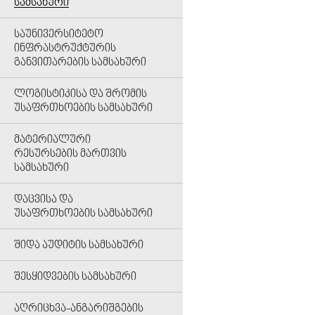
ᲡᲐᲛᲡᲐᲮᲣᲠᲘ
ᲡᲐᲣᲜᲘᲕᲔᲠᲡᲘᲢᲔᲢᲝ
ᲘᲜᲤᲠᲐᲡᲢᲠᲣᲥᲢᲣᲠᲘᲡ
ᲒᲐᲜᲕᲘᲗᲐᲠᲔᲑᲘᲡ ᲡᲐᲛᲡᲐᲮᲣᲠᲘ
ᲚᲝᲒᲘᲡᲢᲘᲙᲘᲡᲐ ᲓᲐ ᲨᲠᲝᲛᲘᲡ
ᲣᲡᲐᲤᲠᲗᲮᲝᲔᲑᲘᲡ ᲡᲐᲛᲡᲐᲮᲣᲠᲘ
ᲛᲐᲢᲔᲠᲘᲐᲚᲣᲠᲘ
ᲠᲔᲡᲣᲠᲡᲔᲑᲘᲡ ᲛᲐᲠᲗᲕᲘᲡ
ᲡᲐᲛᲡᲐᲮᲣᲠᲘ
ᲓᲐᲪᲕᲘᲡᲐ ᲓᲐ
ᲣᲡᲐᲤᲠᲗᲮᲝᲔᲑᲘᲡ ᲡᲐᲛᲡᲐᲮᲣᲠᲘ
ᲨᲘᲓᲐ ᲐᲣᲓᲘᲢᲘᲡ ᲡᲐᲛᲡᲐᲮᲣᲠᲘ
ᲨᲔᲡᲧᲘᲓᲕᲔᲑᲘᲡ ᲡᲐᲛᲡᲐᲮᲣᲠᲘ
ᲐᲦᲠᲘᲪᲮᲕᲐ-ᲐᲜᲒᲐᲠᲘᲨᲒᲔᲑᲘᲡ