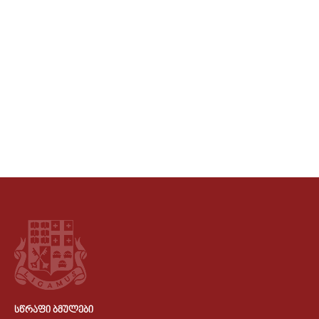
ᲡᲬᲠᲐᲤᲘ ᲑᲛᲣᲚᲔᲑᲘ