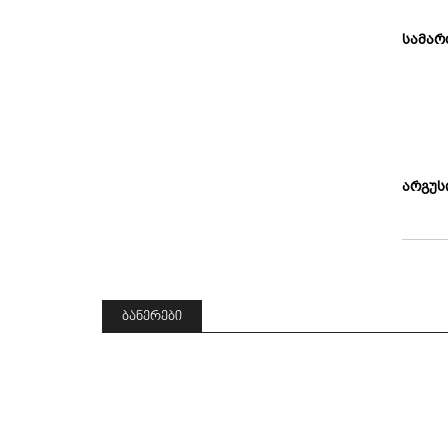
სამა
არგუს
ᲑᲐᲜᲔᲠᲔᲑᲘ