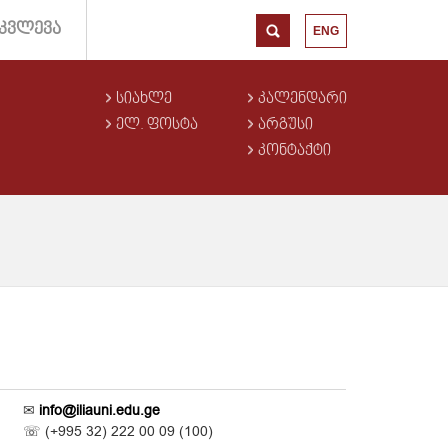
ᲙᲕᲚᲔᲕᲐ
ENG
ᲡᲘᲐᲮᲚᲔ
ᲙᲐᲚᲔᲜᲓᲐᲠᲘ
ᲔᲚ. ᲤᲝᲡᲢᲐ
ᲐᲠᲒᲣᲡᲘ
ᲙᲝᲜᲢᲐᲥᲢᲘ
✉
info@iliauni.edu.ge
☏
(+995 32) 222 00 09 (100)