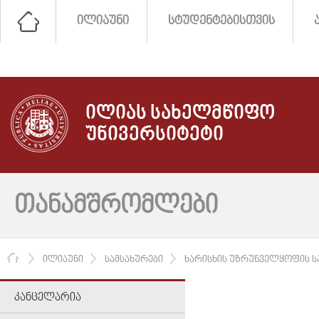
ᲘᲚᲘᲐᲣᲜᲘ
ᲡᲢᲣᲓᲔᲜᲢᲔᲑᲘᲡᲗᲕᲘᲡ
ᲘᲚᲘᲐᲡ ᲡᲐᲮᲔᲚᲛᲬᲘᲤᲝ
ᲣᲜᲘᲕᲔᲠᲡᲘᲢᲔᲢᲘ
ᲗᲐᲜᲐᲛᲨᲠᲝᲛᲚᲔᲑᲘ
ᲛᲗᲐᲕᲐᲠᲘ
ᲘᲚᲘᲐᲣᲜᲘ
ᲡᲐᲛᲡᲐᲮᲣᲠᲔᲑᲘ
ᲮᲐᲠᲘᲡᲮᲘᲡ ᲣᲖᲠᲣᲜᲕᲔᲚᲧᲝᲤᲘᲡ Ს
ᲙᲐᲜᲪᲔᲚᲐᲠᲘᲐ