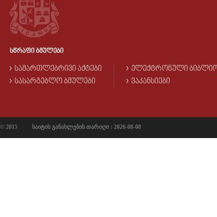
ᲡᲬᲠᲐᲤᲘ ᲑᲛᲣᲚᲔᲑᲘ
ᲡᲐᲛᲐᲠᲗᲚᲔᲑᲠᲘᲕᲘ ᲐᲥᲢᲔᲑᲘ
ᲔᲚᲔᲥᲢᲠᲝᲜᲣᲚᲘ ᲑᲘᲑᲚᲘ
ᲡᲐᲡᲐᲠᲒᲔᲑᲚᲝ ᲑᲛᲣᲚᲔᲑᲘ
ᲕᲐᲙᲐᲜᲡᲘᲔᲑᲘ
© 2015
საიტის განახლების თარიღი : 2026-08-08