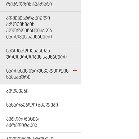
ᲠᲔᲥᲢᲝᲠᲘᲡ ᲐᲞᲐᲠᲐᲢᲘ
ᲐᲓᲛᲘᲜᲘᲡᲢᲠᲐᲪᲘᲣᲚᲘ
ᲞᲠᲝᲪᲔᲡᲔᲑᲘᲡ
ᲙᲝᲝᲠᲓᲘᲜᲐᲪᲘᲘᲡᲐ ᲓᲐ
ᲛᲐᲠᲗᲕᲘᲡ ᲡᲐᲛᲡᲐᲮᲣᲠᲘ
ᲡᲐᲖᲝᲒᲐᲓᲝᲔᲑᲐᲡᲗᲐᲜ
ᲣᲠᲗᲘᲔᲠᲗᲝᲑᲘᲡ ᲡᲐᲛᲡᲐᲮᲣᲠᲘ
ᲮᲐᲠᲘᲡᲮᲘᲡ ᲣᲖᲠᲣᲜᲕᲔᲚᲧᲝᲤᲘᲡ
ᲡᲐᲛᲡᲐᲮᲣᲠᲘ
ᲙᲕᲚᲔᲕᲔᲑᲘ
ᲡᲐᲡᲐᲠᲒᲔᲑᲚᲝ ᲑᲛᲣᲚᲔᲑᲘ
ᲐᲕᲢᲝᲠᲘᲖᲐᲪᲘᲐ/
ᲐᲙᲠᲔᲓᲘᲢᲐᲪᲘᲐ