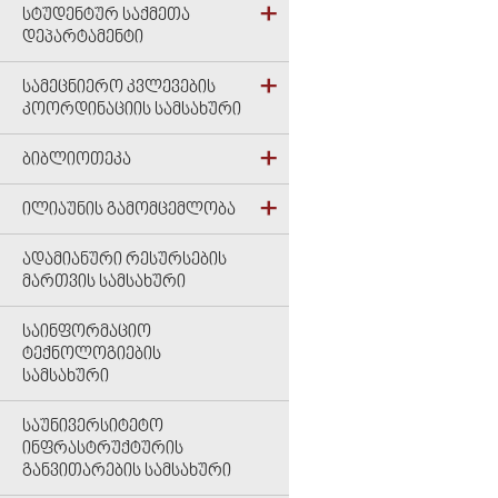
ᲡᲢᲣᲓᲔᲜᲢᲣᲠ ᲡᲐᲥᲛᲔᲗᲐ
ᲓᲔᲞᲐᲠᲢᲐᲛᲔᲜᲢᲘ
ᲡᲐᲛᲔᲪᲜᲘᲔᲠᲝ ᲙᲕᲚᲔᲕᲔᲑᲘᲡ
ᲙᲝᲝᲠᲓᲘᲜᲐᲪᲘᲘᲡ ᲡᲐᲛᲡᲐᲮᲣᲠᲘ
ᲑᲘᲑᲚᲘᲝᲗᲔᲙᲐ
ᲘᲚᲘᲐᲣᲜᲘᲡ ᲒᲐᲛᲝᲛᲪᲔᲛᲚᲝᲑᲐ
ᲐᲓᲐᲛᲘᲐᲜᲣᲠᲘ ᲠᲔᲡᲣᲠᲡᲔᲑᲘᲡ
ᲛᲐᲠᲗᲕᲘᲡ ᲡᲐᲛᲡᲐᲮᲣᲠᲘ
ᲡᲐᲘᲜᲤᲝᲠᲛᲐᲪᲘᲝ
ᲢᲔᲥᲜᲝᲚᲝᲒᲘᲔᲑᲘᲡ
ᲡᲐᲛᲡᲐᲮᲣᲠᲘ
ᲡᲐᲣᲜᲘᲕᲔᲠᲡᲘᲢᲔᲢᲝ
ᲘᲜᲤᲠᲐᲡᲢᲠᲣᲥᲢᲣᲠᲘᲡ
ᲒᲐᲜᲕᲘᲗᲐᲠᲔᲑᲘᲡ ᲡᲐᲛᲡᲐᲮᲣᲠᲘ