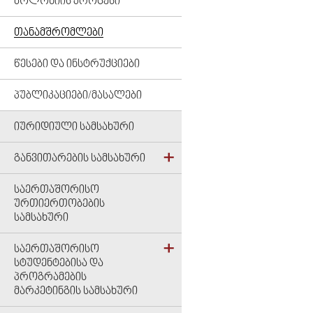
ᲑᲝᲚᲝᲜᲘᲘᲡ ᲞᲠᲝᲪᲔᲡᲘ
ᲗᲐᲜᲐᲛᲨᲠᲝᲛᲚᲔᲑᲘ
ᲬᲔᲡᲔᲑᲘ ᲓᲐ ᲘᲜᲡᲢᲠᲣᲥᲪᲘᲔᲑᲘ
ᲞᲣᲑᲚᲘᲙᲐᲪᲘᲔᲑᲘ/ᲛᲐᲡᲐᲚᲔᲑᲘ
ᲘᲣᲠᲘᲓᲘᲣᲚᲘ ᲡᲐᲛᲡᲐᲮᲣᲠᲘ
ᲒᲐᲜᲕᲘᲗᲐᲠᲔᲑᲘᲡ ᲡᲐᲛᲡᲐᲮᲣᲠᲘ
ᲡᲐᲔᲠᲗᲐᲨᲝᲠᲘᲡᲝ
ᲣᲠᲗᲘᲔᲠᲗᲝᲑᲔᲑᲘᲡ
ᲡᲐᲛᲡᲐᲮᲣᲠᲘ
ᲡᲐᲔᲠᲗᲐᲨᲝᲠᲘᲡᲝ
ᲡᲢᲣᲓᲔᲜᲢᲔᲑᲘᲡᲐ ᲓᲐ
ᲞᲠᲝᲒᲠᲐᲛᲔᲑᲘᲡ
ᲛᲐᲠᲙᲔᲢᲘᲜᲒᲘᲡ ᲡᲐᲛᲡᲐᲮᲣᲠᲘ