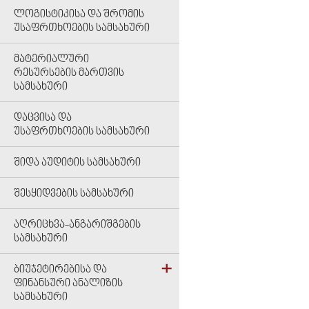
ᲚᲝᲒᲘᲡᲢᲘᲙᲘᲡᲐ ᲓᲐ ᲨᲠᲝᲛᲘᲡ
ᲣᲡᲐᲤᲠᲗᲮᲝᲔᲑᲘᲡ ᲡᲐᲛᲡᲐᲮᲣᲠᲘ
ᲛᲐᲢᲔᲠᲘᲐᲚᲣᲠᲘ
ᲠᲔᲡᲣᲠᲡᲔᲑᲘᲡ ᲛᲐᲠᲗᲕᲘᲡ
ᲡᲐᲛᲡᲐᲮᲣᲠᲘ
ᲓᲐᲪᲕᲘᲡᲐ ᲓᲐ
ᲣᲡᲐᲤᲠᲗᲮᲝᲔᲑᲘᲡ ᲡᲐᲛᲡᲐᲮᲣᲠᲘ
ᲨᲘᲓᲐ ᲐᲣᲓᲘᲢᲘᲡ ᲡᲐᲛᲡᲐᲮᲣᲠᲘ
ᲨᲔᲡᲧᲘᲓᲕᲔᲑᲘᲡ ᲡᲐᲛᲡᲐᲮᲣᲠᲘ
ᲐᲦᲠᲘᲪᲮᲕᲐ-ᲐᲜᲒᲐᲠᲘᲨᲒᲔᲑᲘᲡ
ᲡᲐᲛᲡᲐᲮᲣᲠᲘ
ᲑᲘᲣᲯᲔᲢᲘᲠᲔᲑᲘᲡᲐ ᲓᲐ
ᲤᲘᲜᲐᲜᲡᲣᲠᲘ ᲐᲜᲐᲚᲘᲖᲘᲡ
ᲡᲐᲛᲡᲐᲮᲣᲠᲘ