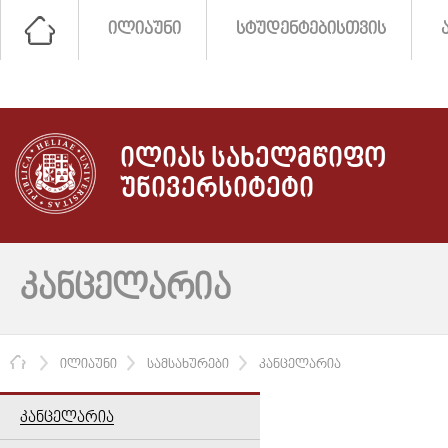
ᲘᲚᲘᲐᲣᲜᲘ
ᲡᲢᲣᲓᲔᲜᲢᲔᲑᲘᲡᲗᲕᲘᲡ
ᲘᲚᲘᲐᲡ ᲡᲐᲮᲔᲚᲛᲬᲘᲤᲝ
ᲣᲜᲘᲕᲔᲠᲡᲘᲢᲔᲢᲘ
ᲙᲐᲜᲪᲔᲚᲐᲠᲘᲐ
ᲛᲗᲐᲕᲐᲠᲘ
ᲘᲚᲘᲐᲣᲜᲘ
ᲡᲐᲛᲡᲐᲮᲣᲠᲔᲑᲘ
ᲙᲐᲜᲪᲔᲚᲐᲠᲘᲐ
ᲙᲐᲜᲪᲔᲚᲐᲠᲘᲐ