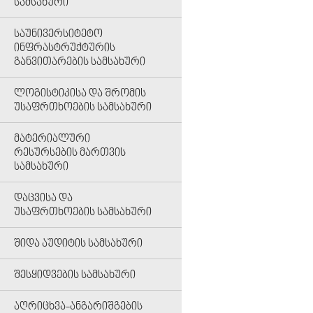
ᲡᲐᲛᲡᲐᲮᲣᲠᲘ
ᲡᲐᲣᲜᲘᲕᲔᲠᲡᲘᲢᲔᲢᲝ
ᲘᲜᲤᲠᲐᲡᲢᲠᲣᲥᲢᲣᲠᲘᲡ
ᲒᲐᲜᲕᲘᲗᲐᲠᲔᲑᲘᲡ ᲡᲐᲛᲡᲐᲮᲣᲠᲘ
ᲚᲝᲒᲘᲡᲢᲘᲙᲘᲡᲐ ᲓᲐ ᲨᲠᲝᲛᲘᲡ
ᲣᲡᲐᲤᲠᲗᲮᲝᲔᲑᲘᲡ ᲡᲐᲛᲡᲐᲮᲣᲠᲘ
ᲛᲐᲢᲔᲠᲘᲐᲚᲣᲠᲘ
ᲠᲔᲡᲣᲠᲡᲔᲑᲘᲡ ᲛᲐᲠᲗᲕᲘᲡ
ᲡᲐᲛᲡᲐᲮᲣᲠᲘ
ᲓᲐᲪᲕᲘᲡᲐ ᲓᲐ
ᲣᲡᲐᲤᲠᲗᲮᲝᲔᲑᲘᲡ ᲡᲐᲛᲡᲐᲮᲣᲠᲘ
ᲨᲘᲓᲐ ᲐᲣᲓᲘᲢᲘᲡ ᲡᲐᲛᲡᲐᲮᲣᲠᲘ
ᲨᲔᲡᲧᲘᲓᲕᲔᲑᲘᲡ ᲡᲐᲛᲡᲐᲮᲣᲠᲘ
ᲐᲦᲠᲘᲪᲮᲕᲐ-ᲐᲜᲒᲐᲠᲘᲨᲒᲔᲑᲘᲡ