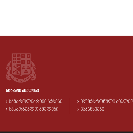
ᲡᲬᲠᲐᲤᲘ ᲑᲛᲣᲚᲔᲑᲘ
ᲡᲐᲛᲐᲠᲗᲚᲔᲑᲠᲘᲕᲘ ᲐᲥᲢᲔᲑᲘ
ᲔᲚᲔᲥᲢᲠᲝᲜᲣᲚᲘ ᲑᲘᲑᲚᲘ
ᲡᲐᲡᲐᲠᲒᲔᲑᲚᲝ ᲑᲛᲣᲚᲔᲑᲘ
ᲕᲐᲙᲐᲜᲡᲘᲔᲑᲘ