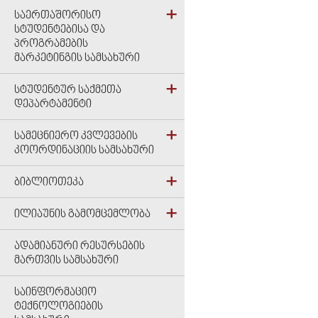
ᲡᲐᲔᲠᲗᲐᲨᲝᲠᲘᲡᲝ
ᲡᲢᲣᲓᲔᲜᲢᲔᲑᲘᲡᲐ ᲓᲐ
ᲞᲠᲝᲒᲠᲐᲛᲔᲑᲘᲡ
ᲛᲐᲠᲙᲔᲢᲘᲜᲒᲘᲡ ᲡᲐᲛᲡᲐᲮᲣᲠᲘ
ᲡᲢᲣᲓᲔᲜᲢᲣᲠ ᲡᲐᲥᲛᲔᲗᲐ
ᲓᲔᲞᲐᲠᲢᲐᲛᲔᲜᲢᲘ
ᲡᲐᲛᲔᲪᲜᲘᲔᲠᲝ ᲙᲕᲚᲔᲕᲔᲑᲘᲡ
ᲙᲝᲝᲠᲓᲘᲜᲐᲪᲘᲘᲡ ᲡᲐᲛᲡᲐᲮᲣᲠᲘ
ᲑᲘᲑᲚᲘᲝᲗᲔᲙᲐ
ᲘᲚᲘᲐᲣᲜᲘᲡ ᲒᲐᲛᲝᲛᲪᲔᲛᲚᲝᲑᲐ
ᲐᲓᲐᲛᲘᲐᲜᲣᲠᲘ ᲠᲔᲡᲣᲠᲡᲔᲑᲘᲡ
ᲛᲐᲠᲗᲕᲘᲡ ᲡᲐᲛᲡᲐᲮᲣᲠᲘ
ᲡᲐᲘᲜᲤᲝᲠᲛᲐᲪᲘᲝ
ᲢᲔᲥᲜᲝᲚᲝᲒᲘᲔᲑᲘᲡ