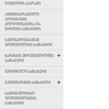
ᲠᲔᲥᲢᲝᲠᲘᲡ ᲐᲞᲐᲠᲐᲢᲘ
ᲐᲓᲛᲘᲜᲘᲡᲢᲠᲐᲪᲘᲣᲚᲘ
ᲞᲠᲝᲪᲔᲡᲔᲑᲘᲡ
ᲙᲝᲝᲠᲓᲘᲜᲐᲪᲘᲘᲡᲐ ᲓᲐ
ᲛᲐᲠᲗᲕᲘᲡ ᲡᲐᲛᲡᲐᲮᲣᲠᲘ
ᲡᲐᲖᲝᲒᲐᲓᲝᲔᲑᲐᲡᲗᲐᲜ
ᲣᲠᲗᲘᲔᲠᲗᲝᲑᲘᲡ ᲡᲐᲛᲡᲐᲮᲣᲠᲘ
ᲮᲐᲠᲘᲡᲮᲘᲡ ᲣᲖᲠᲣᲜᲕᲔᲚᲧᲝᲤᲘᲡ
ᲡᲐᲛᲡᲐᲮᲣᲠᲘ
ᲘᲣᲠᲘᲓᲘᲣᲚᲘ ᲡᲐᲛᲡᲐᲮᲣᲠᲘ
ᲒᲐᲜᲕᲘᲗᲐᲠᲔᲑᲘᲡ ᲡᲐᲛᲡᲐᲮᲣᲠᲘ
ᲡᲐᲔᲠᲗᲐᲨᲝᲠᲘᲡᲝ
ᲣᲠᲗᲘᲔᲠᲗᲝᲑᲔᲑᲘᲡ
ᲡᲐᲛᲡᲐᲮᲣᲠᲘ