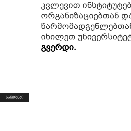
კვლევით ინსტიტუტე
ორგანიზაციებთან დ
წარმომადგენლებთან
იხილეთ უნივერსიტე
გვერდი.
ᲑᲐᲜᲔᲠᲔᲑᲘ