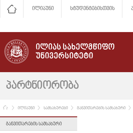
ᲘᲚᲘᲐᲣᲜᲘ
ᲡᲢᲣᲓᲔᲜᲢᲔᲑᲘᲡᲗᲕᲘᲡ
ᲘᲚᲘᲐᲡ ᲡᲐᲮᲔᲚᲛᲬᲘᲤᲝ
ᲣᲜᲘᲕᲔᲠᲡᲘᲢᲔᲢᲘ
ᲞᲐᲠᲢᲜᲘᲝᲠᲝᲑᲐ
ᲛᲗᲐᲕᲐᲠᲘ
ᲘᲚᲘᲐᲣᲜᲘ
ᲡᲐᲛᲡᲐᲮᲣᲠᲔᲑᲘ
ᲒᲐᲜᲕᲘᲗᲐᲠᲔᲑᲘᲡ ᲡᲐᲛᲡᲐᲮᲣᲠᲘ
ᲒᲐᲜᲕᲘᲗᲐᲠᲔᲑᲘᲡ ᲡᲐᲛᲡᲐᲮᲣᲠᲘ