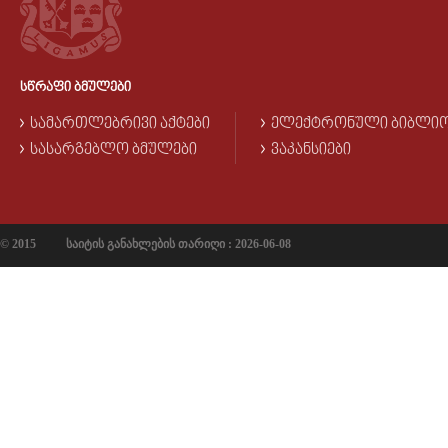
ᲡᲬᲠᲐᲤᲘ ᲑᲛᲣᲚᲔᲑᲘ
ᲡᲐᲛᲐᲠᲗᲚᲔᲑᲠᲘᲕᲘ ᲐᲥᲢᲔᲑᲘ
ᲔᲚᲔᲥᲢᲠᲝᲜᲣᲚᲘ ᲑᲘᲑᲚᲘ
ᲡᲐᲡᲐᲠᲒᲔᲑᲚᲝ ᲑᲛᲣᲚᲔᲑᲘ
ᲕᲐᲙᲐᲜᲡᲘᲔᲑᲘ
© 2015
საიტის განახლების თარიღი : 2026-06-08