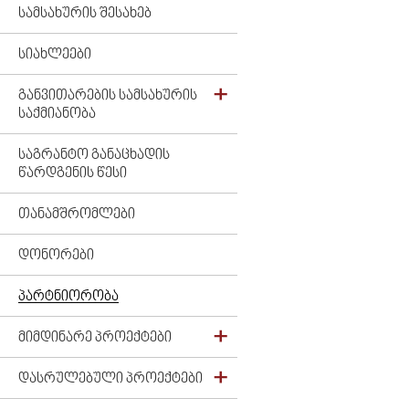
ᲡᲐᲛᲡᲐᲮᲣᲠᲘᲡ ᲨᲔᲡᲐᲮᲔᲑ
ᲡᲘᲐᲮᲚᲔᲔᲑᲘ
ᲒᲐᲜᲕᲘᲗᲐᲠᲔᲑᲘᲡ ᲡᲐᲛᲡᲐᲮᲣᲠᲘᲡ
ᲡᲐᲥᲛᲘᲐᲜᲝᲑᲐ
ᲡᲐᲒᲠᲐᲜᲢᲝ ᲒᲐᲜᲐᲪᲮᲐᲓᲘᲡ
ᲬᲐᲠᲓᲒᲔᲜᲘᲡ ᲬᲔᲡᲘ
ᲗᲐᲜᲐᲛᲨᲠᲝᲛᲚᲔᲑᲘ
ᲓᲝᲜᲝᲠᲔᲑᲘ
ᲞᲐᲠᲢᲜᲘᲝᲠᲝᲑᲐ
ᲛᲘᲛᲓᲘᲜᲐᲠᲔ ᲞᲠᲝᲔᲥᲢᲔᲑᲘ
ᲓᲐᲡᲠᲣᲚᲔᲑᲣᲚᲘ ᲞᲠᲝᲔᲥᲢᲔᲑᲘ