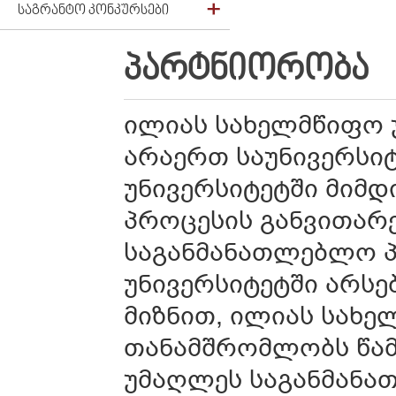
ᲡᲐᲒᲠᲐᲜᲢᲝ ᲙᲝᲜᲙᲣᲠᲡᲔᲑᲘ
ᲞᲐᲠᲢᲜᲘᲝᲠᲝᲑᲐ
ილიას სახელმწიფო 
არაერთ საუნივერსიტ
უნივერსიტეტში მიმ
პროცესის განვითარე
საგანმანათლებლო პ
უნივერსიტეტში არსე
მიზნით, ილიას სახე
თანამშრომლობს წამ
უმაღლეს საგანმანა