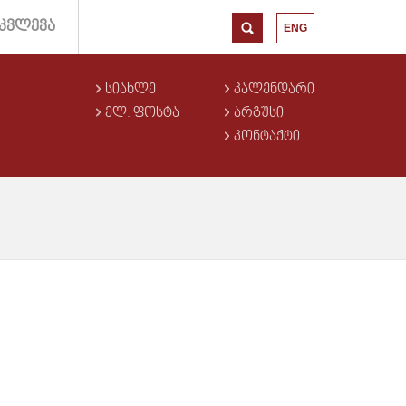
ᲙᲕᲚᲔᲕᲐ
ENG
ᲡᲘᲐᲮᲚᲔ
ᲙᲐᲚᲔᲜᲓᲐᲠᲘ
ᲔᲚ. ᲤᲝᲡᲢᲐ
ᲐᲠᲒᲣᲡᲘ
ᲙᲝᲜᲢᲐᲥᲢᲘ