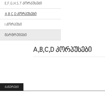
E,F,G,H,S,T ᲙᲝᲠᲞᲣᲡᲔᲑᲘ
A,B,C,D ᲙᲝᲠᲞᲣᲡᲔᲑᲘ
I ᲙᲝᲠᲞᲣᲡᲘ
ᲛᲐᲠᲨᲠᲣᲢᲔᲑᲘ
A,B,C,D ᲙᲝᲠᲞᲣᲡᲔᲑᲘ
ᲑᲐᲜᲔᲠᲔᲑᲘ