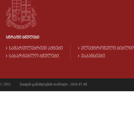
ᲡᲬᲠᲐᲤᲘ ᲑᲛᲣᲚᲔᲑᲘ
ᲡᲐᲛᲐᲠᲗᲚᲔᲑᲠᲘᲕᲘ ᲐᲥᲢᲔᲑᲘ
ᲔᲚᲔᲥᲢᲠᲝᲜᲣᲚᲘ ᲑᲘᲑᲚᲘ
ᲡᲐᲡᲐᲠᲒᲔᲑᲚᲝ ᲑᲛᲣᲚᲔᲑᲘ
ᲕᲐᲙᲐᲜᲡᲘᲔᲑᲘ
© 2015
საიტის განახლების თარიღი : 2026-07-08