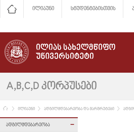
ᲘᲚᲘᲐᲣᲜᲘ
ᲡᲢᲣᲓᲔᲜᲢᲔᲑᲘᲡᲗᲕᲘᲡ
ᲘᲚᲘᲐᲡ ᲡᲐᲮᲔᲚᲛᲬᲘᲤᲝ
ᲣᲜᲘᲕᲔᲠᲡᲘᲢᲔᲢᲘ
A,B,C,D ᲙᲝᲠᲞᲣᲡᲔᲑᲘ
ᲛᲗᲐᲕᲐᲠᲘ
ᲘᲚᲘᲐᲣᲜᲘ
ᲐᲓᲒᲘᲚᲛᲓᲔᲑᲐᲠᲔᲝᲑᲐ ᲓᲐ ᲛᲐᲠᲨᲠᲣᲢᲔᲑᲘ
ᲐᲓᲒᲘ
ᲐᲓᲒᲘᲚᲛᲓᲔᲑᲐᲠᲔᲝᲑᲐ