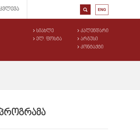
ᲙᲕᲚᲔᲕᲐ
ENG
ᲡᲘᲐᲮᲚᲔ
ᲙᲐᲚᲔᲜᲓᲐᲠᲘ
ᲔᲚ. ᲤᲝᲡᲢᲐ
ᲐᲠᲒᲣᲡᲘ
ᲙᲝᲜᲢᲐᲥᲢᲘ
Ს ᲞᲠᲝᲒᲠᲐᲛᲐ