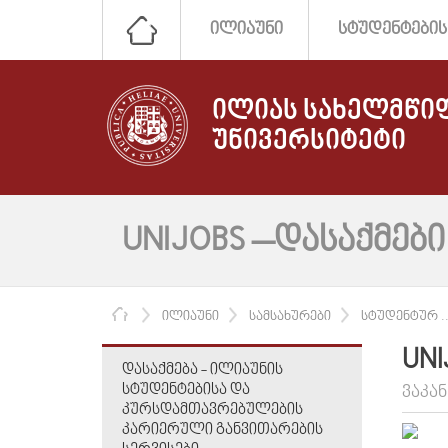
ᲘᲚᲘᲐᲣᲜᲘ
ᲡᲢᲣᲓᲔᲜᲢᲔᲑᲘᲡ
ᲘᲚᲘᲐᲡ ᲡᲐᲮᲔᲚᲛᲬᲘ
ᲣᲜᲘᲕᲔᲠᲡᲘᲢᲔᲢᲘ
UNIJOBS –ᲓᲐᲡᲐᲥᲛᲔᲑ
ᲛᲗᲐᲕᲐᲠᲘ
ᲘᲚᲘᲐᲣᲜᲘ
ᲡᲐᲛᲡᲐᲮᲣᲠᲔᲑᲘ
ᲡᲢᲣᲓᲔᲜᲢᲣᲠ ..
UN
ᲓᲐᲡᲐᲥᲛᲔᲑᲐ - ᲘᲚᲘᲐᲣᲜᲘᲡ
ᲡᲢᲣᲓᲔᲜᲢᲔᲑᲘᲡᲐ ᲓᲐ
ᲕᲐᲙᲐ
ᲙᲣᲠᲡᲓᲐᲛᲗᲐᲕᲠᲔᲑᲣᲚᲔᲑᲘᲡ
ᲙᲐᲠᲘᲔᲠᲣᲚᲘ ᲒᲐᲜᲕᲘᲗᲐᲠᲔᲑᲘᲡ