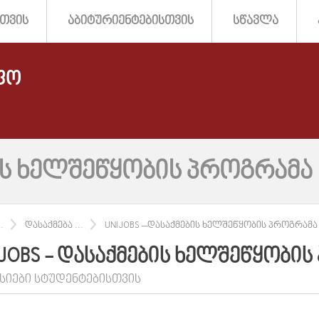
ᲗᲕᲘᲡ
ᲐᲑᲘᲢᲣᲠᲘᲔᲜᲢᲔᲑᲘᲡᲗᲕᲘᲡ
ᲡᲬᲐᲕᲚᲐ
ᲤᲝ
ᲘᲡ ᲮᲔᲚᲨᲔᲬᲧᲝᲑᲘᲡ ᲞᲠᲝᲒᲠᲐᲛᲐ
.
ᲓᲐᲡᲐᲥᲛᲔᲑᲐ ...
UNIJOBS –ᲓᲐᲡᲐᲥᲛᲔᲑᲘᲡ ᲮᲔᲚᲨᲔᲬᲧᲝᲑᲘᲡ ᲞᲠᲝᲒᲠᲐᲛᲐ
IJOBS - ᲓᲐᲡᲐᲥᲛᲔᲑᲘᲡ ᲮᲔᲚᲨᲔᲬᲧᲝᲑᲘ
ᲜᲡᲘᲔᲑᲘ ᲡᲢᲣᲓᲔᲜᲢᲔᲑᲘᲡᲗᲕᲘᲡ