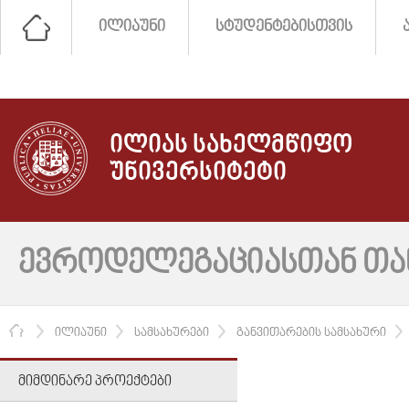
ᲘᲚᲘᲐᲣᲜᲘ
ᲡᲢᲣᲓᲔᲜᲢᲔᲑᲘᲡᲗᲕᲘᲡ
ᲘᲚᲘᲐᲡ ᲡᲐᲮᲔᲚᲛᲬᲘᲤᲝ
ᲣᲜᲘᲕᲔᲠᲡᲘᲢᲔᲢᲘ
ᲔᲕᲠᲝᲓᲔᲚᲔᲒᲐᲪᲘᲐᲡᲗᲐᲜ Თ
ᲛᲗᲐᲕᲐᲠᲘ
ᲘᲚᲘᲐᲣᲜᲘ
ᲡᲐᲛᲡᲐᲮᲣᲠᲔᲑᲘ
ᲒᲐᲜᲕᲘᲗᲐᲠᲔᲑᲘᲡ ᲡᲐᲛᲡᲐᲮᲣᲠᲘ
ᲛᲘᲛᲓᲘᲜᲐᲠᲔ ᲞᲠᲝᲔᲥᲢᲔᲑᲘ