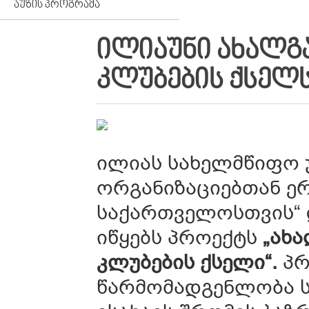
ᲐᲣᲖᲘᲡ ᲞᲠᲝᲒᲠᲐᲛᲐ
ᲘᲚᲘᲐᲣᲜᲘ ᲐᲮᲐᲚ
ᲙᲚᲣᲑᲔᲑᲘᲡ ᲥᲡᲔᲚᲡ
ილიას სახელმწიფო 
ორგანიზაციებთან ე
საქართველოსთვის“ 
იწყებს პროექტს
„ახ
კლუბების ქსელი“.
პრ
წარმომადგენლობა ს