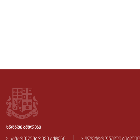
ᲡᲬᲠᲐᲤᲘ ᲑᲛᲣᲚᲔᲑᲘ
ᲡᲐᲛᲐᲠᲗᲚᲔᲑᲠᲘᲕᲘ ᲐᲥᲢᲔᲑᲘ
ᲔᲚᲔᲥᲢᲠᲝᲜᲣᲚᲘ ᲑᲘᲑᲚᲘ