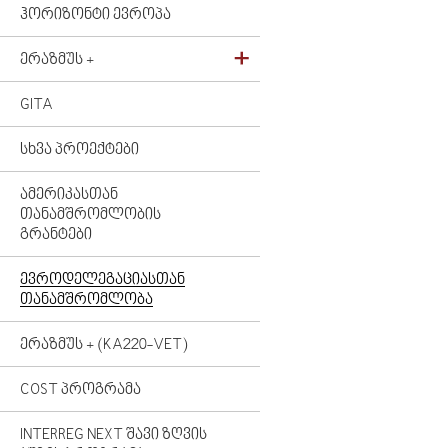
ᲰᲝᲠᲘᲖᲝᲜᲢᲘ ᲔᲕᲠᲝᲞᲐ
ᲔᲠᲐᲖᲛᲣᲡ +
GITA
ᲡᲮᲕᲐ ᲞᲠᲝᲔᲥᲢᲔᲑᲘ
ᲐᲛᲔᲠᲘᲙᲐᲡᲗᲐᲜ
ᲗᲐᲜᲐᲛᲨᲠᲝᲛᲚᲝᲑᲘᲡ
ᲒᲠᲐᲜᲢᲔᲑᲘ
ᲔᲕᲠᲝᲓᲔᲚᲔᲒᲐᲪᲘᲐᲡᲗᲐᲜ
ᲗᲐᲜᲐᲛᲨᲠᲝᲛᲚᲝᲑᲐ
ᲔᲠᲐᲖᲛᲣᲡ + (KA220-VET)
COST ᲞᲠᲝᲒᲠᲐᲛᲐ
INTERREG NEXT ᲨᲐᲕᲘ ᲖᲦᲕᲘᲡ