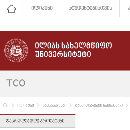
ᲘᲚᲘᲐᲣᲜᲘ
ᲡᲢᲣᲓᲔᲜᲢᲔᲑᲘᲡᲗᲕᲘᲡ
ᲘᲚᲘᲐᲡ ᲡᲐᲮᲔᲚᲛᲬᲘᲤᲝ
ᲣᲜᲘᲕᲔᲠᲡᲘᲢᲔᲢᲘ
TCO
ᲛᲗᲐᲕᲐᲠᲘ
ᲘᲚᲘᲐᲣᲜᲘ
ᲡᲐᲛᲡᲐᲮᲣᲠᲔᲑᲘ
ᲒᲐᲜᲕᲘᲗᲐᲠᲔᲑᲘᲡ ᲡᲐᲛᲡᲐᲮᲣᲠᲘ
ᲓᲐᲡᲠᲣᲚᲔᲑᲣᲚᲘ ᲞᲠᲝᲔᲥᲢᲔᲑᲘ