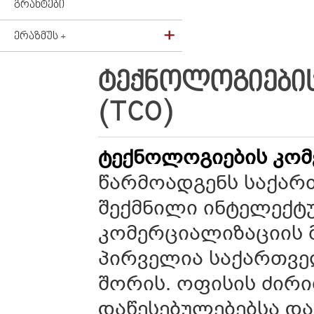
ᲒᲠᲐᲜᲢᲔᲑᲘ
ᲔᲠᲐᲖᲛᲣᲡ +
ᲢᲔᲥᲜᲝᲚᲝᲒᲘᲔᲑᲘᲡ
(TCO)
ტექნოლოგიების კომ
წარმოადგენს საქარ
შექმნილი ინტელექტ
კომერციალიზაციის 
პირველია საქართვე
შორის. ოფისის ძირი
დაწესებულებებსა დ