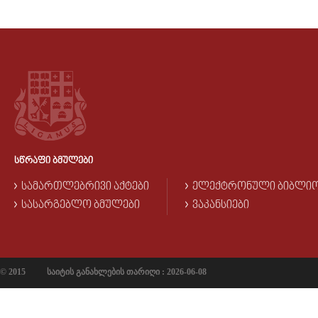
ᲡᲬᲠᲐᲤᲘ ᲑᲛᲣᲚᲔᲑᲘ
ᲡᲐᲛᲐᲠᲗᲚᲔᲑᲠᲘᲕᲘ ᲐᲥᲢᲔᲑᲘ
ᲔᲚᲔᲥᲢᲠᲝᲜᲣᲚᲘ ᲑᲘᲑᲚᲘ
ᲡᲐᲡᲐᲠᲒᲔᲑᲚᲝ ᲑᲛᲣᲚᲔᲑᲘ
ᲕᲐᲙᲐᲜᲡᲘᲔᲑᲘ
© 2015
საიტის განახლების თარიღი : 2026-06-08