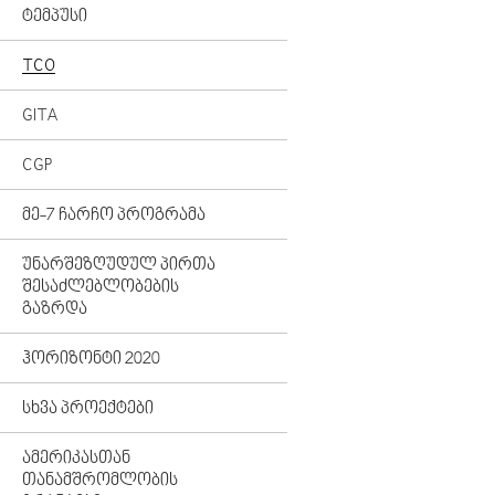
ᲢᲔᲛᲞᲣᲡᲘ
TCO
GITA
CGP
ᲛᲔ-7 ᲩᲐᲠᲩᲝ ᲞᲠᲝᲒᲠᲐᲛᲐ
ᲣᲜᲐᲠᲨᲔᲖᲦᲣᲓᲣᲚ ᲞᲘᲠᲗᲐ
ᲨᲔᲡᲐᲫᲚᲔᲑᲚᲝᲑᲔᲑᲘᲡ
ᲒᲐᲖᲠᲓᲐ
ᲰᲝᲠᲘᲖᲝᲜᲢᲘ 2020
ᲡᲮᲕᲐ ᲞᲠᲝᲔᲥᲢᲔᲑᲘ
ᲐᲛᲔᲠᲘᲙᲐᲡᲗᲐᲜ
ᲗᲐᲜᲐᲛᲨᲠᲝᲛᲚᲝᲑᲘᲡ