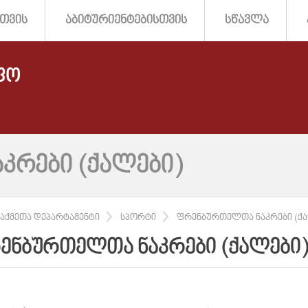
ᲗᲕᲘᲡ
ᲐᲑᲘᲢᲣᲠᲘᲔᲜᲢᲔᲑᲘᲡᲗᲕᲘᲡ
ᲡᲬᲐᲕᲚᲐ
ᲤᲝ
ᲙᲠᲔᲑᲘ (ᲥᲐᲚᲔᲑᲘ)
ᲐᲥᲛᲔᲗᲐ ᲓᲔᲞᲐᲠᲢᲐᲛᲔᲜᲢᲘ
ᲡᲞᲝᲠᲢᲘ
ᲤᲠᲔᲜᲑᲣᲠᲗᲔᲚᲗᲐ ᲜᲐᲙᲠᲔᲑᲘ (ᲥᲐ
ᲔᲜᲑᲣᲠᲗᲔᲚᲗᲐ ᲜᲐᲙᲠᲔᲑᲘ (ᲥᲐᲚᲔᲑᲘ