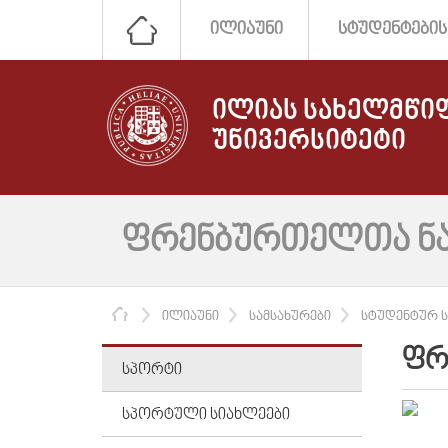
ᲘᲚᲘᲐᲣᲜᲘ
ᲡᲢᲣᲓᲔᲜᲢᲔᲑᲘᲡ
ᲘᲚᲘᲐᲡ ᲡᲐᲮᲔᲚᲛᲬᲘ
ᲣᲜᲘᲕᲔᲠᲡᲘᲢᲔᲢᲘ
ᲤᲠᲔᲜᲑᲣᲠᲗᲔᲚᲗᲐ ᲜᲐ
ᲛᲗᲐᲕᲐᲠᲘ
ᲘᲚᲘᲐᲣᲜᲘ
ᲡᲐᲛᲡᲐᲮᲣᲠᲔᲑᲘ
ᲡᲢᲣᲓᲔᲜᲢᲣᲠ Ს
ᲤᲠ
ᲡᲞᲝᲠᲢᲘ
ᲡᲞᲝᲠᲢᲣᲚᲘ ᲡᲘᲐᲮᲚᲔᲔᲑᲘ