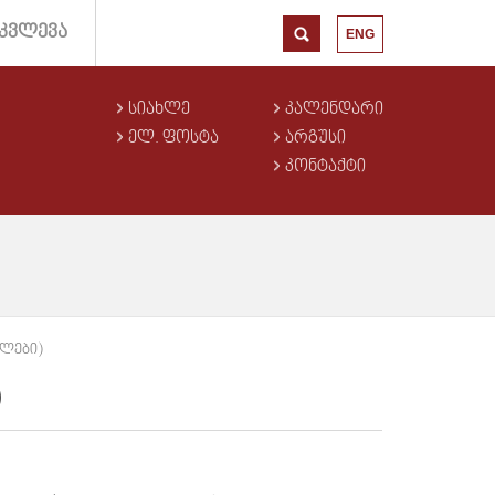
ᲙᲕᲚᲔᲕᲐ
ENG
ᲡᲘᲐᲮᲚᲔ
ᲙᲐᲚᲔᲜᲓᲐᲠᲘ
ᲔᲚ. ᲤᲝᲡᲢᲐ
ᲐᲠᲒᲣᲡᲘ
ᲙᲝᲜᲢᲐᲥᲢᲘ
ᲚᲔᲑᲘ)
)