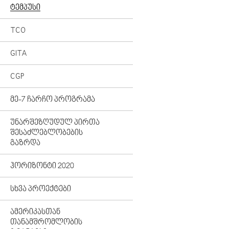
ᲢᲔᲛᲞᲣᲡᲘ
TCO
GITA
CGP
ᲛᲔ-7 ᲩᲐᲠᲩᲝ ᲞᲠᲝᲒᲠᲐᲛᲐ
ᲣᲜᲐᲠᲨᲔᲖᲦᲣᲓᲣᲚ ᲞᲘᲠᲗᲐ
ᲨᲔᲡᲐᲫᲚᲔᲑᲚᲝᲑᲔᲑᲘᲡ
ᲒᲐᲖᲠᲓᲐ
ᲰᲝᲠᲘᲖᲝᲜᲢᲘ 2020
ᲡᲮᲕᲐ ᲞᲠᲝᲔᲥᲢᲔᲑᲘ
ᲐᲛᲔᲠᲘᲙᲐᲡᲗᲐᲜ
ᲗᲐᲜᲐᲛᲨᲠᲝᲛᲚᲝᲑᲘᲡ