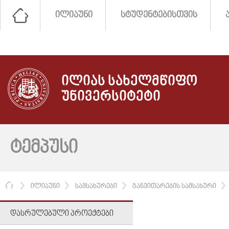
ᲘᲚᲘᲐᲣᲜᲘ
ᲡᲢᲣᲓᲔᲜᲢᲔᲑᲘᲡᲗᲕᲘᲡ
ᲘᲚᲘᲐᲡ ᲡᲐᲮᲔᲚᲛᲬᲘᲤᲝ
ᲣᲜᲘᲕᲔᲠᲡᲘᲢᲔᲢᲘ
ᲢᲔᲛᲞᲣᲡᲘ
ᲛᲗᲐᲕᲐᲠᲘ
ᲘᲚᲘᲐᲣᲜᲘ
ᲡᲐᲛᲡᲐᲮᲣᲠᲔᲑᲘ
ᲒᲐᲜᲕᲘᲗᲐᲠᲔᲑᲘᲡ ᲡᲐᲛᲡᲐᲮᲣᲠᲘ
ᲓᲐᲡᲠᲣᲚᲔᲑᲣᲚᲘ ᲞᲠᲝᲔᲥᲢᲔᲑᲘ