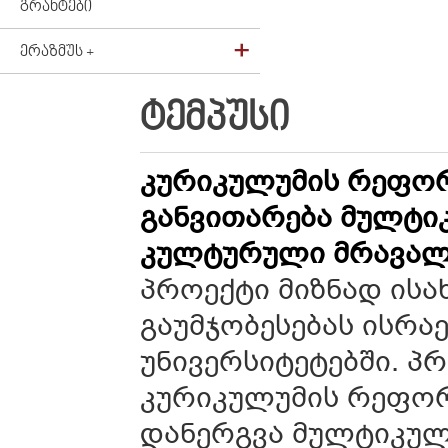
ᲒᲠᲐᲜᲢᲔᲑᲘ
ᲔᲠᲐᲖᲛᲣᲡ +
ᲢᲔᲛᲞᲣᲡᲘ
კურიკულუმის რეფო
განვითარება მულტი
კულტურული მრავალფ
პროექტი მიზნად ისა
გაუმჯობესებას ისრ
უნივერსიტეტებში. 
კურიკულუმის რეფორ
დანერგვა მულტიკუ