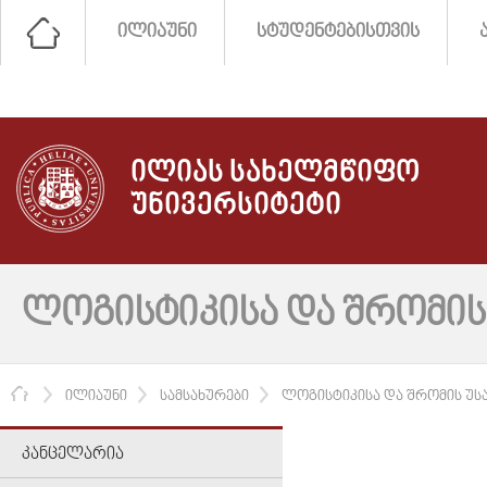
ᲘᲚᲘᲐᲣᲜᲘ
ᲡᲢᲣᲓᲔᲜᲢᲔᲑᲘᲡᲗᲕᲘᲡ
ᲘᲚᲘᲐᲡ ᲡᲐᲮᲔᲚᲛᲬᲘᲤᲝ
ᲣᲜᲘᲕᲔᲠᲡᲘᲢᲔᲢᲘ
ᲚᲝᲒᲘᲡᲢᲘᲙᲘᲡᲐ ᲓᲐ ᲨᲠᲝᲛᲘᲡ
ᲛᲗᲐᲕᲐᲠᲘ
ᲘᲚᲘᲐᲣᲜᲘ
ᲡᲐᲛᲡᲐᲮᲣᲠᲔᲑᲘ
ᲚᲝᲒᲘᲡᲢᲘᲙᲘᲡᲐ ᲓᲐ ᲨᲠᲝᲛᲘᲡ ᲣᲡ
ᲙᲐᲜᲪᲔᲚᲐᲠᲘᲐ