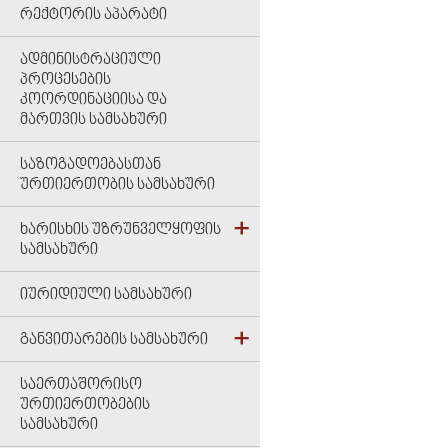
ᲠᲔᲥᲢᲝᲠᲘᲡ ᲐᲞᲐᲠᲐᲢᲘ
ᲐᲓᲛᲘᲜᲘᲡᲢᲠᲐᲪᲘᲣᲚᲘ
ᲞᲠᲝᲪᲔᲡᲔᲑᲘᲡ
ᲙᲝᲝᲠᲓᲘᲜᲐᲪᲘᲘᲡᲐ ᲓᲐ
ᲛᲐᲠᲗᲕᲘᲡ ᲡᲐᲛᲡᲐᲮᲣᲠᲘ
ᲡᲐᲖᲝᲒᲐᲓᲝᲔᲑᲐᲡᲗᲐᲜ
ᲣᲠᲗᲘᲔᲠᲗᲝᲑᲘᲡ ᲡᲐᲛᲡᲐᲮᲣᲠᲘ
ᲮᲐᲠᲘᲡᲮᲘᲡ ᲣᲖᲠᲣᲜᲕᲔᲚᲧᲝᲤᲘᲡ
ᲡᲐᲛᲡᲐᲮᲣᲠᲘ
ᲘᲣᲠᲘᲓᲘᲣᲚᲘ ᲡᲐᲛᲡᲐᲮᲣᲠᲘ
ᲒᲐᲜᲕᲘᲗᲐᲠᲔᲑᲘᲡ ᲡᲐᲛᲡᲐᲮᲣᲠᲘ
ᲡᲐᲔᲠᲗᲐᲨᲝᲠᲘᲡᲝ
ᲣᲠᲗᲘᲔᲠᲗᲝᲑᲔᲑᲘᲡ
ᲡᲐᲛᲡᲐᲮᲣᲠᲘ