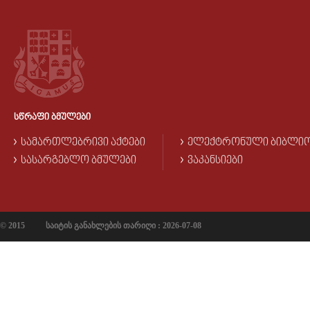
ᲡᲬᲠᲐᲤᲘ ᲑᲛᲣᲚᲔᲑᲘ
ᲡᲐᲛᲐᲠᲗᲚᲔᲑᲠᲘᲕᲘ ᲐᲥᲢᲔᲑᲘ
ᲔᲚᲔᲥᲢᲠᲝᲜᲣᲚᲘ ᲑᲘᲑᲚᲘ
ᲡᲐᲡᲐᲠᲒᲔᲑᲚᲝ ᲑᲛᲣᲚᲔᲑᲘ
ᲕᲐᲙᲐᲜᲡᲘᲔᲑᲘ
© 2015
საიტის განახლების თარიღი : 2026-07-08