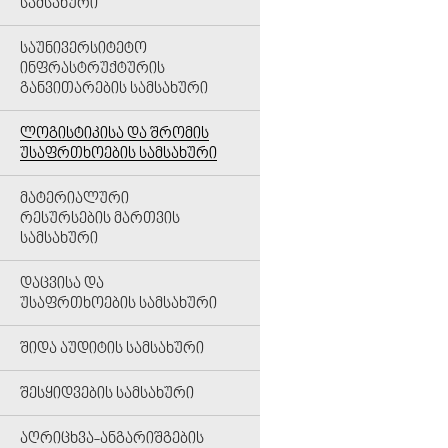
ᲡᲐᲛᲡᲐᲮᲣᲠᲘ
ᲡᲐᲣᲜᲘᲕᲔᲠᲡᲘᲢᲔᲢᲝ
ᲘᲜᲤᲠᲐᲡᲢᲠᲣᲥᲢᲣᲠᲘᲡ
ᲒᲐᲜᲕᲘᲗᲐᲠᲔᲑᲘᲡ ᲡᲐᲛᲡᲐᲮᲣᲠᲘ
ᲚᲝᲒᲘᲡᲢᲘᲙᲘᲡᲐ ᲓᲐ ᲨᲠᲝᲛᲘᲡ
ᲣᲡᲐᲤᲠᲗᲮᲝᲔᲑᲘᲡ ᲡᲐᲛᲡᲐᲮᲣᲠᲘ
ᲛᲐᲢᲔᲠᲘᲐᲚᲣᲠᲘ
ᲠᲔᲡᲣᲠᲡᲔᲑᲘᲡ ᲛᲐᲠᲗᲕᲘᲡ
ᲡᲐᲛᲡᲐᲮᲣᲠᲘ
ᲓᲐᲪᲕᲘᲡᲐ ᲓᲐ
ᲣᲡᲐᲤᲠᲗᲮᲝᲔᲑᲘᲡ ᲡᲐᲛᲡᲐᲮᲣᲠᲘ
ᲨᲘᲓᲐ ᲐᲣᲓᲘᲢᲘᲡ ᲡᲐᲛᲡᲐᲮᲣᲠᲘ
ᲨᲔᲡᲧᲘᲓᲕᲔᲑᲘᲡ ᲡᲐᲛᲡᲐᲮᲣᲠᲘ
ᲐᲦᲠᲘᲪᲮᲕᲐ-ᲐᲜᲒᲐᲠᲘᲨᲒᲔᲑᲘᲡ