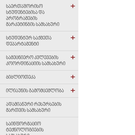
ᲡᲐᲔᲠᲗᲐᲨᲝᲠᲘᲡᲝ
ᲡᲢᲣᲓᲔᲜᲢᲔᲑᲘᲡᲐ ᲓᲐ
ᲞᲠᲝᲒᲠᲐᲛᲔᲑᲘᲡ
ᲛᲐᲠᲙᲔᲢᲘᲜᲒᲘᲡ ᲡᲐᲛᲡᲐᲮᲣᲠᲘ
ᲡᲢᲣᲓᲔᲜᲢᲣᲠ ᲡᲐᲥᲛᲔᲗᲐ
ᲓᲔᲞᲐᲠᲢᲐᲛᲔᲜᲢᲘ
ᲡᲐᲛᲔᲪᲜᲘᲔᲠᲝ ᲙᲕᲚᲔᲕᲔᲑᲘᲡ
ᲙᲝᲝᲠᲓᲘᲜᲐᲪᲘᲘᲡ ᲡᲐᲛᲡᲐᲮᲣᲠᲘ
ᲑᲘᲑᲚᲘᲝᲗᲔᲙᲐ
ᲘᲚᲘᲐᲣᲜᲘᲡ ᲒᲐᲛᲝᲛᲪᲔᲛᲚᲝᲑᲐ
ᲐᲓᲐᲛᲘᲐᲜᲣᲠᲘ ᲠᲔᲡᲣᲠᲡᲔᲑᲘᲡ
ᲛᲐᲠᲗᲕᲘᲡ ᲡᲐᲛᲡᲐᲮᲣᲠᲘ
ᲡᲐᲘᲜᲤᲝᲠᲛᲐᲪᲘᲝ
ᲢᲔᲥᲜᲝᲚᲝᲒᲘᲔᲑᲘᲡ