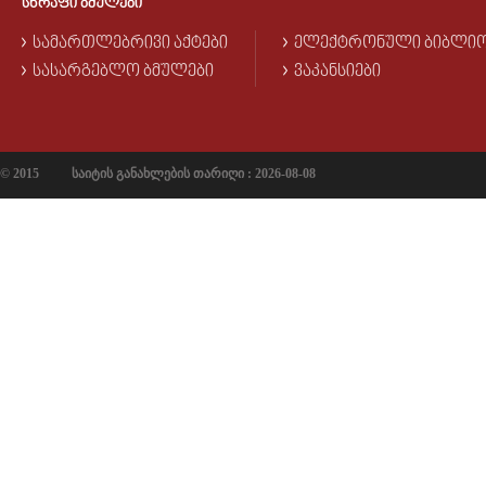
ᲡᲬᲠᲐᲤᲘ ᲑᲛᲣᲚᲔᲑᲘ
ᲡᲐᲛᲐᲠᲗᲚᲔᲑᲠᲘᲕᲘ ᲐᲥᲢᲔᲑᲘ
ᲔᲚᲔᲥᲢᲠᲝᲜᲣᲚᲘ ᲑᲘᲑᲚᲘ
ᲡᲐᲡᲐᲠᲒᲔᲑᲚᲝ ᲑᲛᲣᲚᲔᲑᲘ
ᲕᲐᲙᲐᲜᲡᲘᲔᲑᲘ
© 2015
საიტის განახლების თარიღი : 2026-08-08