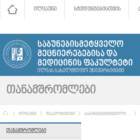
ᲘᲚᲘᲐᲣᲜᲘ
ᲡᲢᲣᲓᲔᲜᲢᲔᲑᲘᲡᲗᲕᲘᲡ
ᲡᲐᲑᲣᲜᲔᲑᲘᲡᲛᲔᲢᲧᲕᲔᲚᲝ
ᲛᲔᲪᲜᲘᲔᲠᲔᲑᲔᲑᲘᲡᲐ ᲓᲐ
ᲛᲔᲓᲘᲪᲘᲜᲘᲡ ᲤᲐᲙᲣᲚᲢᲔᲢᲘ
ᲘᲚᲘᲐᲡ ᲡᲐᲮᲔᲚᲛᲬᲘᲤᲝ ᲣᲜᲘᲕᲔᲠᲡᲘᲢᲔᲢᲘ
ᲗᲐᲜᲐᲛᲨᲠᲝᲛᲚᲔᲑᲘ
ᲛᲗᲐᲕᲐᲠᲘ
ᲘᲚᲘᲐᲣᲜᲘ
ᲤᲐᲙᲣᲚᲢᲔᲢᲔᲑᲘ
ᲡᲐᲑᲣᲜᲔᲑᲘᲡᲛᲔᲢᲧᲕᲔᲚᲝ ...
ᲗᲐᲜᲐᲛᲨᲠᲝᲛᲚᲔᲑᲘ