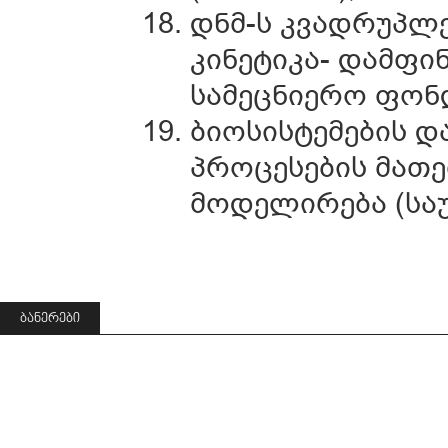
დნმ-ს კვადრუპლ
კინეტიკა- დამფ
სამეცნიერო ფონდი
ბიოსისტემების დ
პროცესების მათ
მოდელირება (საუ
ᲑᲐᲜᲔᲠᲔᲑᲘ