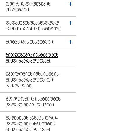
ᲗᲔᲝᲠᲘᲣᲚᲘ ᲤᲘᲖᲘᲙᲘᲡ
ᲘᲜᲡᲢᲘᲢᲣᲢᲘ
ᲓᲔᲓᲐᲛᲘᲬᲘᲡ ᲨᲔᲛᲡᲬᲐᲕᲚᲔᲚ
ᲛᲔᲪᲜᲘᲔᲠᲔᲑᲐᲗᲐ ᲘᲜᲡᲢᲘᲢᲣᲢᲘ
ᲑᲝᲢᲐᲜᲘᲙᲘᲡ ᲘᲜᲡᲢᲘᲢᲣᲢᲘ
ᲑᲘᲝᲤᲘᲖᲘᲙᲘᲡ ᲘᲜᲡᲢᲘᲢᲣᲢᲘᲡ
ᲛᲘᲛᲓᲘᲜᲐᲠᲔ ᲙᲕᲚᲔᲕᲔᲑᲘ
ᲔᲙᲝᲚᲝᲒᲘᲘᲡ ᲘᲜᲡᲢᲘᲢᲣᲢᲘᲡ
ᲛᲘᲛᲓᲘᲜᲐᲠᲔ ᲙᲕᲚᲔᲕᲘᲗᲘ
ᲡᲐᲛᲣᲨᲐᲝᲔᲑᲘ
ᲖᲝᲝᲚᲝᲒᲘᲘᲡ ᲘᲜᲡᲢᲘᲢᲣᲢᲘᲡ
ᲙᲕᲚᲔᲕᲘᲗᲘ ᲞᲠᲝᲔᲥᲢᲔᲑᲘ
ᲛᲔᲓᲘᲪᲘᲜᲘᲡ ᲡᲐᲛᲔᲪᲜᲘᲔᲠᲝ-
ᲙᲕᲚᲔᲕᲘᲗᲘ ᲘᲜᲡᲢᲘᲢᲣᲢᲘᲡ
ᲛᲘᲛᲓᲘᲜᲐᲠᲔ ᲙᲕᲚᲔᲕᲔᲑᲘ