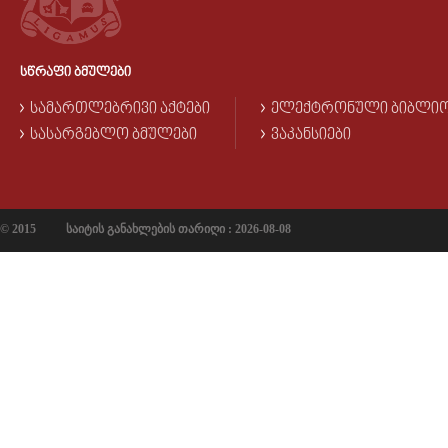
ᲡᲬᲠᲐᲤᲘ ᲑᲛᲣᲚᲔᲑᲘ
ᲡᲐᲛᲐᲠᲗᲚᲔᲑᲠᲘᲕᲘ ᲐᲥᲢᲔᲑᲘ
ᲔᲚᲔᲥᲢᲠᲝᲜᲣᲚᲘ ᲑᲘᲑᲚᲘ
ᲡᲐᲡᲐᲠᲒᲔᲑᲚᲝ ᲑᲛᲣᲚᲔᲑᲘ
ᲕᲐᲙᲐᲜᲡᲘᲔᲑᲘ
© 2015
საიტის განახლების თარიღი : 2026-08-08