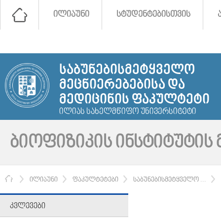
ᲘᲚᲘᲐᲣᲜᲘ
ᲡᲢᲣᲓᲔᲜᲢᲔᲑᲘᲡᲗᲕᲘᲡ
ᲡᲐᲑᲣᲜᲔᲑᲘᲡᲛᲔᲢᲧᲕᲔᲚᲝ
ᲛᲔᲪᲜᲘᲔᲠᲔᲑᲔᲑᲘᲡᲐ ᲓᲐ
ᲛᲔᲓᲘᲪᲘᲜᲘᲡ ᲤᲐᲙᲣᲚᲢᲔᲢᲘ
ᲘᲚᲘᲐᲡ ᲡᲐᲮᲔᲚᲛᲬᲘᲤᲝ ᲣᲜᲘᲕᲔᲠᲡᲘᲢᲔᲢᲘ
ᲑᲘᲝᲤᲘᲖᲘᲙᲘᲡ ᲘᲜᲡᲢᲘᲢᲣᲢᲘᲡ 
ᲛᲗᲐᲕᲐᲠᲘ
ᲘᲚᲘᲐᲣᲜᲘ
ᲤᲐᲙᲣᲚᲢᲔᲢᲔᲑᲘ
ᲡᲐᲑᲣᲜᲔᲑᲘᲡᲛᲔᲢᲧᲕᲔᲚᲝ ...
ᲙᲕᲚᲔᲕᲔᲑᲘ