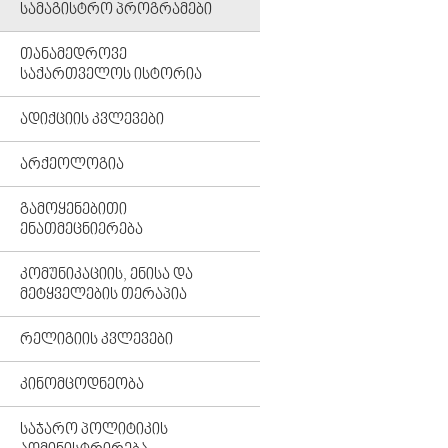
ᲡᲐᲛᲐᲒᲘᲡᲢᲠᲝ ᲞᲠᲝᲒᲠᲐᲛᲔᲑᲘ
ᲗᲐᲜᲐᲛᲔᲓᲠᲝᲕᲔ
ᲡᲐᲥᲐᲠᲗᲕᲔᲚᲝᲡ ᲘᲡᲢᲝᲠᲘᲐ
ᲐᲓᲘᲥᲪᲘᲘᲡ ᲙᲕᲚᲔᲕᲔᲑᲘ
ᲐᲠᲥᲔᲝᲚᲝᲒᲘᲐ
ᲒᲐᲛᲝᲧᲔᲜᲔᲑᲘᲗᲘ
ᲔᲜᲐᲗᲛᲔᲪᲜᲘᲔᲠᲔᲑᲐ
ᲙᲝᲛᲣᲜᲘᲙᲐᲪᲘᲘᲡ, ᲔᲜᲘᲡᲐ ᲓᲐ
ᲛᲔᲢᲧᲕᲔᲚᲔᲑᲘᲡ ᲗᲔᲠᲐᲞᲘᲐ
ᲠᲔᲚᲘᲒᲘᲘᲡ ᲙᲕᲚᲔᲕᲔᲑᲘ
ᲙᲘᲜᲝᲛᲪᲝᲓᲜᲔᲝᲑᲐ
ᲡᲐᲯᲐᲠᲝ ᲞᲝᲚᲘᲢᲘᲙᲘᲡ