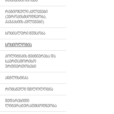
ᲐᲓᲛᲘᲜᲘᲡᲢᲠᲘᲠᲔᲑᲐ
ᲠᲔᲒᲘᲝᲜᲣᲚᲘ ᲙᲕᲚᲔᲕᲔᲑᲘ
(ᲔᲕᲠᲝᲞᲘᲡᲛᲪᲝᲓᲜᲔᲝᲑᲐ,
ᲙᲐᲕᲙᲐᲡᲘᲘᲡ ᲙᲕᲚᲔᲕᲔᲑᲘ)
ᲡᲝᲪᲘᲐᲚᲣᲠᲘ ᲛᲣᲨᲐᲝᲑᲐ
ᲡᲝᲪᲘᲝᲚᲝᲒᲘᲐ
ᲞᲝᲚᲘᲢᲘᲙᲘᲡ ᲛᲔᲪᲜᲘᲔᲠᲔᲑᲐ ᲓᲐ
ᲡᲐᲔᲠᲗᲐᲨᲝᲠᲘᲡᲝ
ᲣᲠᲗᲘᲔᲠᲗᲝᲑᲔᲑᲘ
ᲐᲜᲒᲚᲘᲡᲢᲘᲙᲐ
ᲠᲝᲛᲐᲜᲣᲚᲘ ᲤᲘᲚᲝᲚᲝᲒᲘᲐ
ᲨᲔᲓᲐᲠᲔᲑᲘᲗᲘ
ᲚᲘᲢᲔᲠᲐᲢᲣᲠᲐᲗᲛᲪᲝᲓᲜᲔᲝᲑᲐ