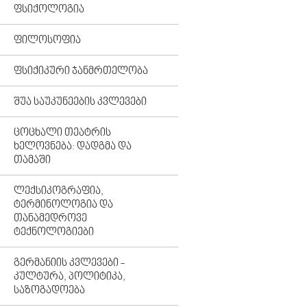
ᲤᲡᲘᲥᲝᲚᲝᲒᲘᲐ
ᲤᲘᲚᲝᲡᲝᲤᲘᲐ
ᲤᲡᲘᲥᲘᲙᲣᲠᲘ ᲯᲐᲜᲛᲠᲗᲔᲚᲝᲑᲐ
ᲨᲣᲐ ᲡᲐᲣᲙᲣᲜᲔᲔᲑᲘᲡ ᲙᲕᲚᲔᲕᲔᲑᲘ
ᲪᲝᲪᲮᲐᲚᲘ ᲗᲔᲐᲢᲠᲘᲡ
ᲮᲔᲚᲝᲕᲜᲔᲑᲐ: ᲓᲐᲓᲒᲛᲐ ᲓᲐ
ᲗᲐᲛᲐᲨᲘ
ᲚᲔᲥᲡᲘᲙᲝᲒᲠᲐᲤᲘᲐ,
ᲢᲔᲠᲛᲘᲜᲝᲚᲝᲒᲘᲐ ᲓᲐ
ᲗᲐᲜᲐᲛᲔᲓᲠᲝᲕᲔ
ᲢᲔᲥᲜᲝᲚᲝᲒᲘᲔᲑᲘ
ᲒᲔᲠᲛᲐᲜᲘᲘᲡ ᲙᲕᲚᲔᲕᲔᲑᲘ -
ᲙᲣᲚᲢᲣᲠᲐ, ᲞᲝᲚᲘᲢᲘᲙᲐ,
ᲡᲐᲖᲝᲒᲐᲓᲝᲔᲑᲐ