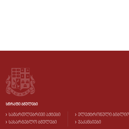
ᲡᲬᲠᲐᲤᲘ ᲑᲛᲣᲚᲔᲑᲘ
ᲡᲐᲛᲐᲠᲗᲚᲔᲑᲠᲘᲕᲘ ᲐᲥᲢᲔᲑᲘ
ᲔᲚᲔᲥᲢᲠᲝᲜᲣᲚᲘ ᲑᲘᲑᲚᲘ
ᲡᲐᲡᲐᲠᲒᲔᲑᲚᲝ ᲑᲛᲣᲚᲔᲑᲘ
ᲕᲐᲙᲐᲜᲡᲘᲔᲑᲘ