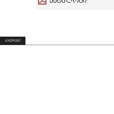
ᲙᲐᲢᲐᲚᲝᲒᲘ
ᲑᲐᲜᲔᲠᲔᲑᲘ