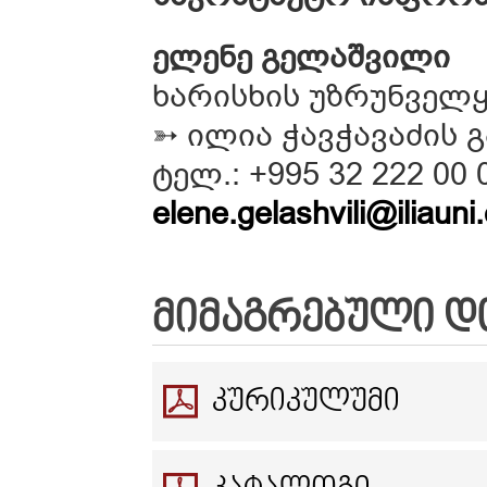
ელენე გელაშვილი
ხარისხის უზრუნველ
➳ ილია ჭავჭავაძის გა
ტელ.: +995 32 222 00 0
elene.gelashvili@iliauni
ᲛᲘᲛᲐᲒᲠᲔᲑᲣᲚᲘ Დ
ᲙᲣᲠᲘᲙᲣᲚᲣᲛᲘ