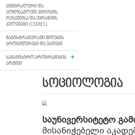
ᲪᲔᲜᲢᲠᲐᲚᲣᲠᲘ ᲓᲐ
ᲐᲦᲛᲝᲡᲐᲕᲚᲔᲗ ᲔᲕᲠᲝᲞᲘᲡ,
ᲠᲣᲡᲔᲗᲘᲡᲐ ᲓᲐ ᲔᲕᲠᲐᲖᲘᲘᲡ
ᲙᲕᲚᲔᲕᲔᲑᲘ (CEERES)
ᲛᲐᲒᲘᲡᲢᲠᲐᲢᲣᲠᲐᲨᲘ ᲛᲘᲦᲔᲑᲘᲡ
ᲞᲠᲝᲪᲔᲓᲣᲠᲔᲑᲘ ᲓᲐ ᲕᲐᲓᲔᲑᲘ
ᲡᲐᲛᲐᲒᲘᲡᲢᲠᲝ ᲞᲠᲝᲒᲠᲐᲛᲔᲑᲘᲡ
ᲐᲠᲥᲘᲕᲘ
ᲡᲝᲪᲘᲝᲚᲝᲒᲘᲐ
საუნივერსიტეტო გამ
მისანიჭებელი აკადე