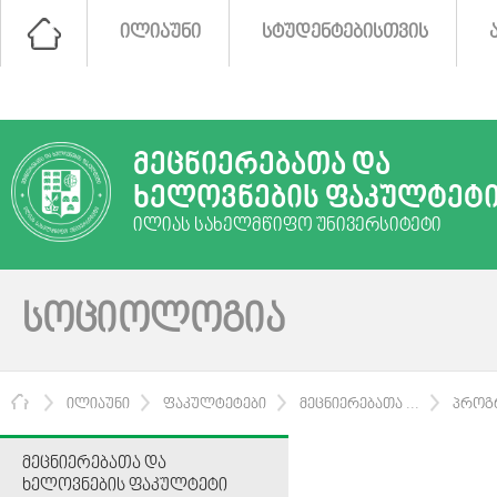
ᲘᲚᲘᲐᲣᲜᲘ
ᲡᲢᲣᲓᲔᲜᲢᲔᲑᲘᲡᲗᲕᲘᲡ
ᲛᲔᲪᲜᲘᲔᲠᲔᲑᲐᲗᲐ ᲓᲐ
ᲮᲔᲚᲝᲕᲜᲔᲑᲘᲡ ᲤᲐᲙᲣᲚᲢᲔᲢ
ᲘᲚᲘᲐᲡ ᲡᲐᲮᲔᲚᲛᲬᲘᲤᲝ ᲣᲜᲘᲕᲔᲠᲡᲘᲢᲔᲢᲘ
ᲡᲝᲪᲘᲝᲚᲝᲒᲘᲐ
ᲛᲗᲐᲕᲐᲠᲘ
ᲘᲚᲘᲐᲣᲜᲘ
ᲤᲐᲙᲣᲚᲢᲔᲢᲔᲑᲘ
ᲛᲔᲪᲜᲘᲔᲠᲔᲑᲐᲗᲐ ...
ᲞᲠᲝᲒ
ᲛᲔᲪᲜᲘᲔᲠᲔᲑᲐᲗᲐ ᲓᲐ
ᲮᲔᲚᲝᲕᲜᲔᲑᲘᲡ ᲤᲐᲙᲣᲚᲢᲔᲢᲘ