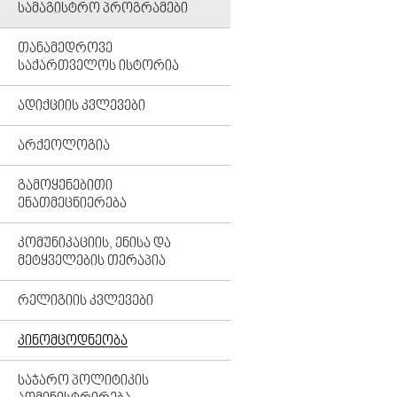
ᲡᲐᲛᲐᲒᲘᲡᲢᲠᲝ ᲞᲠᲝᲒᲠᲐᲛᲔᲑᲘ
ᲗᲐᲜᲐᲛᲔᲓᲠᲝᲕᲔ
ᲡᲐᲥᲐᲠᲗᲕᲔᲚᲝᲡ ᲘᲡᲢᲝᲠᲘᲐ
ᲐᲓᲘᲥᲪᲘᲘᲡ ᲙᲕᲚᲔᲕᲔᲑᲘ
ᲐᲠᲥᲔᲝᲚᲝᲒᲘᲐ
ᲒᲐᲛᲝᲧᲔᲜᲔᲑᲘᲗᲘ
ᲔᲜᲐᲗᲛᲔᲪᲜᲘᲔᲠᲔᲑᲐ
ᲙᲝᲛᲣᲜᲘᲙᲐᲪᲘᲘᲡ, ᲔᲜᲘᲡᲐ ᲓᲐ
ᲛᲔᲢᲧᲕᲔᲚᲔᲑᲘᲡ ᲗᲔᲠᲐᲞᲘᲐ
ᲠᲔᲚᲘᲒᲘᲘᲡ ᲙᲕᲚᲔᲕᲔᲑᲘ
ᲙᲘᲜᲝᲛᲪᲝᲓᲜᲔᲝᲑᲐ
ᲡᲐᲯᲐᲠᲝ ᲞᲝᲚᲘᲢᲘᲙᲘᲡ