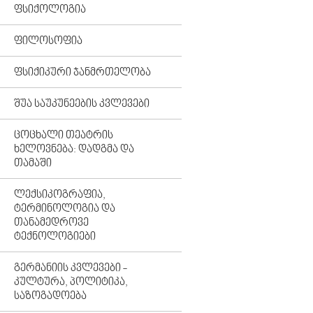
ᲤᲡᲘᲥᲝᲚᲝᲒᲘᲐ
ᲤᲘᲚᲝᲡᲝᲤᲘᲐ
ᲤᲡᲘᲥᲘᲙᲣᲠᲘ ᲯᲐᲜᲛᲠᲗᲔᲚᲝᲑᲐ
ᲨᲣᲐ ᲡᲐᲣᲙᲣᲜᲔᲔᲑᲘᲡ ᲙᲕᲚᲔᲕᲔᲑᲘ
ᲪᲝᲪᲮᲐᲚᲘ ᲗᲔᲐᲢᲠᲘᲡ
ᲮᲔᲚᲝᲕᲜᲔᲑᲐ: ᲓᲐᲓᲒᲛᲐ ᲓᲐ
ᲗᲐᲛᲐᲨᲘ
ᲚᲔᲥᲡᲘᲙᲝᲒᲠᲐᲤᲘᲐ,
ᲢᲔᲠᲛᲘᲜᲝᲚᲝᲒᲘᲐ ᲓᲐ
ᲗᲐᲜᲐᲛᲔᲓᲠᲝᲕᲔ
ᲢᲔᲥᲜᲝᲚᲝᲒᲘᲔᲑᲘ
ᲒᲔᲠᲛᲐᲜᲘᲘᲡ ᲙᲕᲚᲔᲕᲔᲑᲘ -
ᲙᲣᲚᲢᲣᲠᲐ, ᲞᲝᲚᲘᲢᲘᲙᲐ,
ᲡᲐᲖᲝᲒᲐᲓᲝᲔᲑᲐ