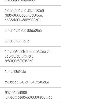
ᲐᲓᲛᲘᲜᲘᲡᲢᲠᲘᲠᲔᲑᲐ
ᲠᲔᲒᲘᲝᲜᲣᲚᲘ ᲙᲕᲚᲔᲕᲔᲑᲘ
(ᲔᲕᲠᲝᲞᲘᲡᲛᲪᲝᲓᲜᲔᲝᲑᲐ,
ᲙᲐᲕᲙᲐᲡᲘᲘᲡ ᲙᲕᲚᲔᲕᲔᲑᲘ)
ᲡᲝᲪᲘᲐᲚᲣᲠᲘ ᲛᲣᲨᲐᲝᲑᲐ
ᲡᲝᲪᲘᲝᲚᲝᲒᲘᲐ
ᲞᲝᲚᲘᲢᲘᲙᲘᲡ ᲛᲔᲪᲜᲘᲔᲠᲔᲑᲐ ᲓᲐ
ᲡᲐᲔᲠᲗᲐᲨᲝᲠᲘᲡᲝ
ᲣᲠᲗᲘᲔᲠᲗᲝᲑᲔᲑᲘ
ᲐᲜᲒᲚᲘᲡᲢᲘᲙᲐ
ᲠᲝᲛᲐᲜᲣᲚᲘ ᲤᲘᲚᲝᲚᲝᲒᲘᲐ
ᲨᲔᲓᲐᲠᲔᲑᲘᲗᲘ
ᲚᲘᲢᲔᲠᲐᲢᲣᲠᲐᲗᲛᲪᲝᲓᲜᲔᲝᲑᲐ