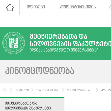
ᲘᲚᲘᲐᲣᲜᲘ
ᲡᲢᲣᲓᲔᲜᲢᲔᲑᲘᲡᲗᲕᲘᲡ
ᲛᲔᲪᲜᲘᲔᲠᲔᲑᲐᲗᲐ ᲓᲐ
ᲮᲔᲚᲝᲕᲜᲔᲑᲘᲡ ᲤᲐᲙᲣᲚᲢᲔᲢ
ᲘᲚᲘᲐᲡ ᲡᲐᲮᲔᲚᲛᲬᲘᲤᲝ ᲣᲜᲘᲕᲔᲠᲡᲘᲢᲔᲢᲘ
ᲙᲘᲜᲝᲛᲪᲝᲓᲜᲔᲝᲑᲐ
ᲛᲗᲐᲕᲐᲠᲘ
ᲘᲚᲘᲐᲣᲜᲘ
ᲤᲐᲙᲣᲚᲢᲔᲢᲔᲑᲘ
ᲛᲔᲪᲜᲘᲔᲠᲔᲑᲐᲗᲐ ...
ᲞᲠᲝᲒ
ᲛᲔᲪᲜᲘᲔᲠᲔᲑᲐᲗᲐ ᲓᲐ
ᲮᲔᲚᲝᲕᲜᲔᲑᲘᲡ ᲤᲐᲙᲣᲚᲢᲔᲢᲘ