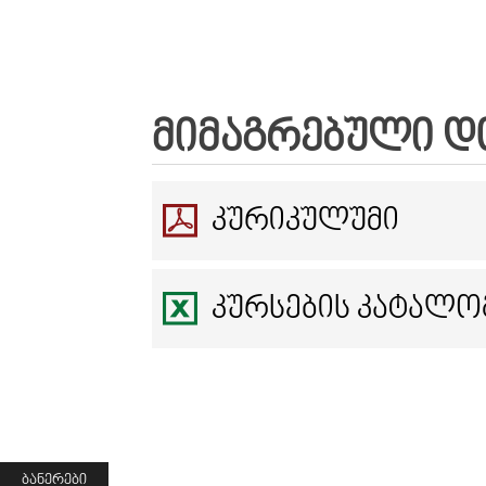
ᲛᲘᲛᲐᲒᲠᲔᲑᲣᲚᲘ Დ
ᲙᲣᲠᲘᲙᲣᲚᲣᲛᲘ
ᲙᲣᲠᲡᲔᲑᲘᲡ ᲙᲐᲢᲐᲚᲝ
ᲑᲐᲜᲔᲠᲔᲑᲘ