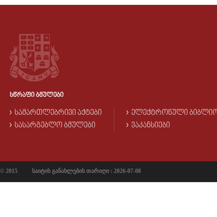
ᲡᲬᲠᲐᲤᲘ ᲑᲛᲣᲚᲔᲑᲘ
ᲡᲐᲛᲐᲠᲗᲚᲔᲑᲠᲘᲕᲘ ᲐᲥᲢᲔᲑᲘ
ᲔᲚᲔᲥᲢᲠᲝᲜᲣᲚᲘ ᲑᲘᲑᲚᲘ
ᲡᲐᲡᲐᲠᲒᲔᲑᲚᲝ ᲑᲛᲣᲚᲔᲑᲘ
ᲕᲐᲙᲐᲜᲡᲘᲔᲑᲘ
© 2015
საიტის განახლების თარიღი : 2026-07-08