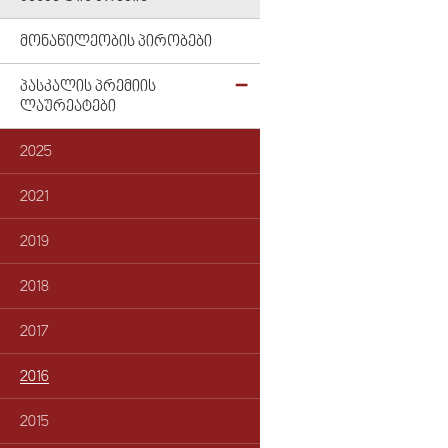
ᲛᲝᲜᲐᲬᲘᲚᲔᲝᲑᲘᲡ ᲞᲘᲠᲝᲑᲔᲑᲘ
ᲞᲐᲡᲙᲐᲚᲘᲡ ᲞᲠᲔᲛᲘᲘᲡ
ᲚᲐᲣᲠᲔᲐᲢᲔᲑᲘ
2025
2021
2019
2018
2017
2016
2015