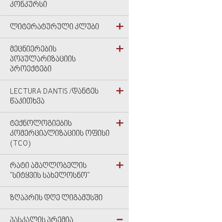
ᲙᲝᲜᲙᲣᲠᲡᲘ
ᲚᲘᲢᲔᲠᲐᲢᲣᲠᲣᲚᲘ ᲙᲚᲣᲑᲘ
ᲛᲔᲪᲜᲘᲔᲠᲔᲑᲘᲡ
ᲞᲝᲞᲣᲚᲐᲠᲘᲖᲐᲪᲘᲘᲡ
ᲞᲠᲝᲔᲥᲢᲔᲑᲘ
LECTURA DANTIS /ᲓᲐᲜᲢᲔᲡ
ᲬᲐᲙᲘᲗᲮᲕᲐ
ᲢᲔᲥᲜᲝᲚᲝᲒᲘᲔᲑᲘᲡ
ᲙᲝᲛᲔᲠᲪᲘᲐᲚᲘᲖᲐᲪᲘᲘᲡ ᲝᲤᲘᲡᲘ
(TCO)
ᲠᲐᲢᲘ ᲐᲛᲐᲦᲚᲝᲑᲔᲚᲘᲡ
"ᲡᲘᲢᲧᲕᲘᲡ ᲡᲐᲮᲔᲚᲝᲡᲜᲝ"
ᲖᲦᲐᲞᲠᲘᲡ ᲓᲦᲔ ᲚᲘᲒᲐᲛᲣᲡᲨᲘ
ᲞᲐᲡᲙᲐᲚᲘᲡ ᲞᲠᲔᲛᲘᲐ