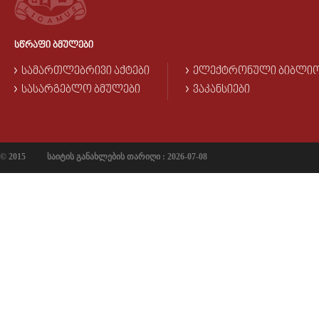
ᲡᲬᲠᲐᲤᲘ ᲑᲛᲣᲚᲔᲑᲘ
ᲡᲐᲛᲐᲠᲗᲚᲔᲑᲠᲘᲕᲘ ᲐᲥᲢᲔᲑᲘ
ᲔᲚᲔᲥᲢᲠᲝᲜᲣᲚᲘ ᲑᲘᲑᲚᲘ
ᲡᲐᲡᲐᲠᲒᲔᲑᲚᲝ ᲑᲛᲣᲚᲔᲑᲘ
ᲕᲐᲙᲐᲜᲡᲘᲔᲑᲘ
© 2015
საიტის განახლების თარიღი : 2026-07-08