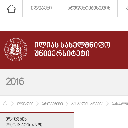
ᲘᲚᲘᲐᲣᲜᲘ
ᲡᲢᲣᲓᲔᲜᲢᲔᲑᲘᲡᲗᲕᲘᲡ
ᲘᲚᲘᲐᲡ ᲡᲐᲮᲔᲚᲛᲬᲘᲤᲝ
ᲣᲜᲘᲕᲔᲠᲡᲘᲢᲔᲢᲘ
2016
ᲛᲗᲐᲕᲐᲠᲘ
ᲘᲚᲘᲐᲣᲜᲘ
ᲞᲠᲝᲔᲥᲢᲔᲑᲘ
ᲞᲐᲡᲙᲐᲚᲘᲡ ᲞᲠᲔᲛᲘᲐ
ᲞᲐᲡᲙᲐᲚᲘ
ᲘᲚᲘᲐᲣᲜᲘᲡ
ᲚᲘᲢᲔᲠᲐᲢᲣᲠᲣᲚᲘ