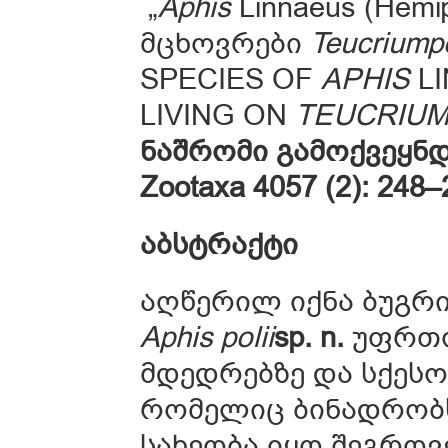
„
Aphis
Linnaeus (Hemi
მცხოვრები
Teucriump
SPECIES OF
APHIS
LI
LIVING ON
TEUCRIUM
ნაშრომი
გამოქვეყნდ
Zootaxa 4057 (2): 248–
აბსტრაქტი
აღწერილ იქნა ბუგრი
Aphis polii
sp. n.
უფრთო
მდედრებზე და სქესო
რომელიც ბინადრო
სახეობა იყო შეგროვ