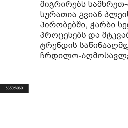
მიგრირებს სამხრეთ
სურათია გვიან პლეი
პირობებში, ჭარბი ს
პროცესებს და მტკვ
ტრენდის საწინააღმდ
ჩრდილო-აღმოსავლ
ᲑᲐᲜᲔᲠᲔᲑᲘ