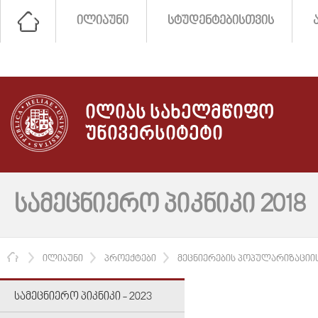
ᲘᲚᲘᲐᲣᲜᲘ
ᲡᲢᲣᲓᲔᲜᲢᲔᲑᲘᲡᲗᲕᲘᲡ
ᲘᲚᲘᲐᲡ ᲡᲐᲮᲔᲚᲛᲬᲘᲤᲝ
ᲣᲜᲘᲕᲔᲠᲡᲘᲢᲔᲢᲘ
ᲡᲐᲛᲔᲪᲜᲘᲔᲠᲝ ᲞᲘᲙᲜᲘᲙᲘ 2018
ᲛᲗᲐᲕᲐᲠᲘ
ᲘᲚᲘᲐᲣᲜᲘ
ᲞᲠᲝᲔᲥᲢᲔᲑᲘ
ᲛᲔᲪᲜᲘᲔᲠᲔᲑᲘᲡ ᲞᲝᲞᲣᲚᲐᲠᲘᲖᲐᲪᲘᲘ
ᲡᲐᲛᲔᲪᲜᲘᲔᲠᲝ ᲞᲘᲙᲜᲘᲙᲘ - 2023