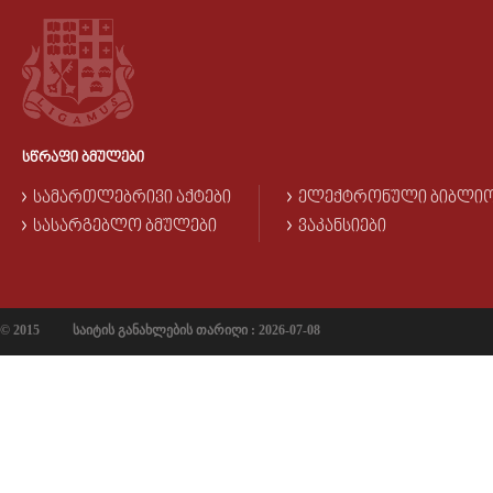
ᲡᲬᲠᲐᲤᲘ ᲑᲛᲣᲚᲔᲑᲘ
ᲡᲐᲛᲐᲠᲗᲚᲔᲑᲠᲘᲕᲘ ᲐᲥᲢᲔᲑᲘ
ᲔᲚᲔᲥᲢᲠᲝᲜᲣᲚᲘ ᲑᲘᲑᲚᲘ
ᲡᲐᲡᲐᲠᲒᲔᲑᲚᲝ ᲑᲛᲣᲚᲔᲑᲘ
ᲕᲐᲙᲐᲜᲡᲘᲔᲑᲘ
© 2015
საიტის განახლების თარიღი : 2026-07-08