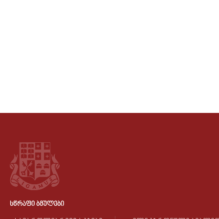
ᲡᲬᲠᲐᲤᲘ ᲑᲛᲣᲚᲔᲑᲘ