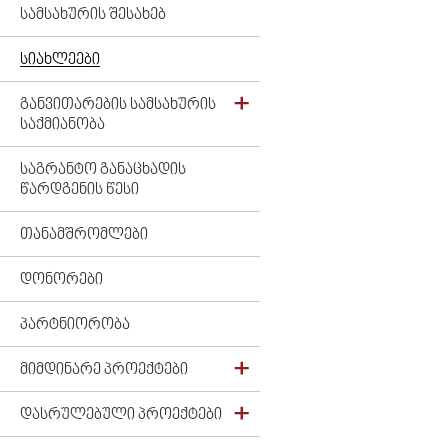
ᲡᲐᲛᲡᲐᲮᲣᲠᲘᲡ ᲨᲔᲡᲐᲮᲔᲑ
ᲡᲘᲐᲮᲚᲔᲔᲑᲘ
ᲒᲐᲜᲕᲘᲗᲐᲠᲔᲑᲘᲡ ᲡᲐᲛᲡᲐᲮᲣᲠᲘᲡ
ᲡᲐᲥᲛᲘᲐᲜᲝᲑᲐ
ᲡᲐᲒᲠᲐᲜᲢᲝ ᲒᲐᲜᲐᲪᲮᲐᲓᲘᲡ
ᲬᲐᲠᲓᲒᲔᲜᲘᲡ ᲬᲔᲡᲘ
ᲗᲐᲜᲐᲛᲨᲠᲝᲛᲚᲔᲑᲘ
ᲓᲝᲜᲝᲠᲔᲑᲘ
ᲞᲐᲠᲢᲜᲘᲝᲠᲝᲑᲐ
ᲛᲘᲛᲓᲘᲜᲐᲠᲔ ᲞᲠᲝᲔᲥᲢᲔᲑᲘ
ᲓᲐᲡᲠᲣᲚᲔᲑᲣᲚᲘ ᲞᲠᲝᲔᲥᲢᲔᲑᲘ