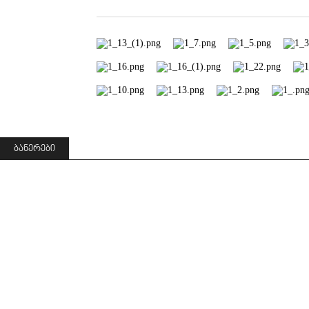
ᲑᲐᲜᲔᲠᲔᲑᲘ