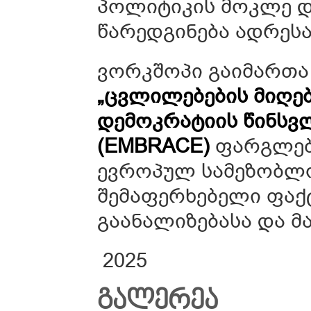
პოლიტიკის მოკლე დო
წარედგინება ადრესა
ვორკშოპი გაიმართა
„ცვლილებების მიღე
დემოკრატიის წინსვ
(EMBRACE)
ფარგლებშ
ევროპულ სამეზობლო
შემაფერხებელი ფაქ
გაანალიზებასა და მ
2025
ᲒᲐᲚᲔᲠᲔᲐ