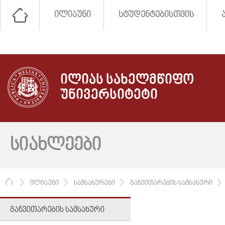
ᲘᲚᲘᲐᲣᲜᲘ
ᲡᲢᲣᲓᲔᲜᲢᲔᲑᲘᲡᲗᲕᲘᲡ
ᲘᲚᲘᲐᲡ ᲡᲐᲮᲔᲚᲛᲬᲘᲤᲝ
ᲣᲜᲘᲕᲔᲠᲡᲘᲢᲔᲢᲘ
ᲡᲘᲐᲮᲚᲔᲔᲑᲘ
ᲛᲗᲐᲕᲐᲠᲘ
ᲘᲚᲘᲐᲣᲜᲘ
ᲡᲐᲛᲡᲐᲮᲣᲠᲔᲑᲘ
ᲒᲐᲜᲕᲘᲗᲐᲠᲔᲑᲘᲡ ᲡᲐᲛᲡᲐᲮᲣᲠᲘ
ᲒᲐᲜᲕᲘᲗᲐᲠᲔᲑᲘᲡ ᲡᲐᲛᲡᲐᲮᲣᲠᲘ