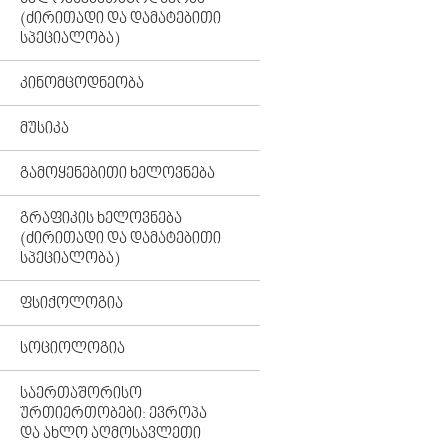
(ᲫᲘᲠᲘᲗᲐᲓᲘ ᲓᲐ ᲓᲐᲛᲐᲢᲔᲑᲘᲗᲘ
ᲡᲞᲔᲪᲘᲐᲚᲝᲑᲐ)
ᲙᲘᲜᲝᲛᲪᲝᲓᲜᲔᲝᲑᲐ
ᲛᲣᲡᲘᲙᲐ
ᲒᲐᲛᲝᲧᲔᲜᲔᲑᲘᲗᲘ ᲮᲔᲚᲝᲕᲜᲔᲑᲐ
ᲒᲠᲐᲤᲘᲙᲘᲡ ᲮᲔᲚᲝᲕᲜᲔᲑᲐ
(ᲫᲘᲠᲘᲗᲐᲓᲘ ᲓᲐ ᲓᲐᲛᲐᲢᲔᲑᲘᲗᲘ
ᲡᲞᲔᲪᲘᲐᲚᲝᲑᲐ)
ᲤᲡᲘᲥᲝᲚᲝᲒᲘᲐ
ᲡᲝᲪᲘᲝᲚᲝᲒᲘᲐ
ᲡᲐᲔᲠᲗᲐᲨᲝᲠᲘᲡᲝ
ᲣᲠᲗᲘᲔᲠᲗᲝᲑᲔᲑᲘ: ᲔᲕᲠᲝᲞᲐ
ᲓᲐ ᲐᲮᲚᲝ ᲐᲦᲛᲝᲡᲐᲕᲚᲔᲗᲘ