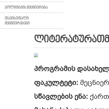
ᲞᲝᲚᲘᲢᲘᲙᲘᲡ ᲛᲔᲪᲜᲘᲔᲠᲔᲑᲐ
ᲗᲐᲕᲘᲡᲣᲤᲐᲚᲘ
ᲛᲔᲪᲜᲘᲔᲠᲔᲑᲔᲑᲘ
ᲚᲘᲢᲔᲠᲐᲢᲣᲠᲐᲗᲛ
პროგრამის დასახელ
ფაკულტეტი:
მეცნიე
სწავლების ენა:
ქარ