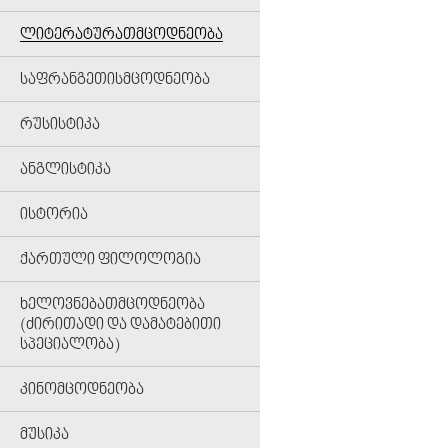
ᲚᲘᲢᲔᲠᲐᲢᲣᲠᲐᲗᲛᲪᲝᲓᲜᲔᲝᲑᲐ
ᲡᲐᲤᲠᲐᲜᲒᲔᲗᲘᲡᲛᲪᲝᲓᲜᲔᲝᲑᲐ
ᲠᲣᲡᲘᲡᲢᲘᲙᲐ
ᲐᲜᲒᲚᲘᲡᲢᲘᲙᲐ
ᲘᲡᲢᲝᲠᲘᲐ
ᲥᲐᲠᲗᲣᲚᲘ ᲤᲘᲚᲝᲚᲝᲒᲘᲐ
ᲮᲔᲚᲝᲕᲜᲔᲑᲐᲗᲛᲪᲝᲓᲜᲔᲝᲑᲐ
(ᲫᲘᲠᲘᲗᲐᲓᲘ ᲓᲐ ᲓᲐᲛᲐᲢᲔᲑᲘᲗᲘ
ᲡᲞᲔᲪᲘᲐᲚᲝᲑᲐ)
ᲙᲘᲜᲝᲛᲪᲝᲓᲜᲔᲝᲑᲐ
ᲛᲣᲡᲘᲙᲐ