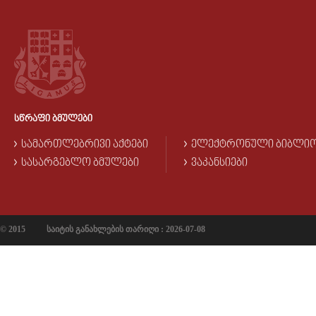
ᲡᲬᲠᲐᲤᲘ ᲑᲛᲣᲚᲔᲑᲘ
ᲡᲐᲛᲐᲠᲗᲚᲔᲑᲠᲘᲕᲘ ᲐᲥᲢᲔᲑᲘ
ᲔᲚᲔᲥᲢᲠᲝᲜᲣᲚᲘ ᲑᲘᲑᲚᲘ
ᲡᲐᲡᲐᲠᲒᲔᲑᲚᲝ ᲑᲛᲣᲚᲔᲑᲘ
ᲕᲐᲙᲐᲜᲡᲘᲔᲑᲘ
© 2015
საიტის განახლების თარიღი : 2026-07-08