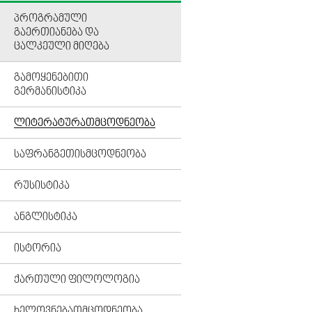
ᲞᲠᲝᲒᲠᲐᲛᲣᲚᲘ
ᲒᲐᲔᲠᲗᲘᲐᲜᲔᲑᲐ ᲓᲐ
ᲪᲐᲚᲙᲔᲣᲚᲘ ᲛᲘᲦᲔᲑᲐ
ᲒᲐᲛᲝᲧᲔᲜᲔᲑᲘᲗᲘ
ᲒᲔᲠᲛᲐᲜᲘᲡᲢᲘᲙᲐ
ᲚᲘᲢᲔᲠᲐᲢᲣᲠᲐᲗᲛᲪᲝᲓᲜᲔᲝᲑᲐ
ᲡᲐᲤᲠᲐᲜᲒᲔᲗᲘᲡᲛᲪᲝᲓᲜᲔᲝᲑᲐ
ᲠᲣᲡᲘᲡᲢᲘᲙᲐ
ᲐᲜᲒᲚᲘᲡᲢᲘᲙᲐ
ᲘᲡᲢᲝᲠᲘᲐ
ᲥᲐᲠᲗᲣᲚᲘ ᲤᲘᲚᲝᲚᲝᲒᲘᲐ
ᲮᲔᲚᲝᲕᲜᲔᲑᲐᲗᲛᲪᲝᲓᲜᲔᲝᲑᲐ