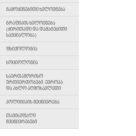
ᲒᲐᲛᲝᲧᲔᲜᲔᲑᲘᲗᲘ ᲮᲔᲚᲝᲕᲜᲔᲑᲐ
ᲒᲠᲐᲤᲘᲙᲘᲡ ᲮᲔᲚᲝᲕᲜᲔᲑᲐ
(ᲫᲘᲠᲘᲗᲐᲓᲘ ᲓᲐ ᲓᲐᲛᲐᲢᲔᲑᲘᲗᲘ
ᲡᲞᲔᲪᲘᲐᲚᲝᲑᲐ)
ᲤᲡᲘᲥᲝᲚᲝᲒᲘᲐ
ᲡᲝᲪᲘᲝᲚᲝᲒᲘᲐ
ᲡᲐᲔᲠᲗᲐᲨᲝᲠᲘᲡᲝ
ᲣᲠᲗᲘᲔᲠᲗᲝᲑᲔᲑᲘ: ᲔᲕᲠᲝᲞᲐ
ᲓᲐ ᲐᲮᲚᲝ ᲐᲦᲛᲝᲡᲐᲕᲚᲔᲗᲘ
ᲞᲝᲚᲘᲢᲘᲙᲘᲡ ᲛᲔᲪᲜᲘᲔᲠᲔᲑᲐ
ᲗᲐᲕᲘᲡᲣᲤᲐᲚᲘ
ᲛᲔᲪᲜᲘᲔᲠᲔᲑᲔᲑᲘ