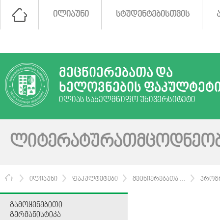
ᲘᲚᲘᲐᲣᲜᲘ
ᲡᲢᲣᲓᲔᲜᲢᲔᲑᲘᲡᲗᲕᲘᲡ
ᲛᲔᲪᲜᲘᲔᲠᲔᲑᲐᲗᲐ ᲓᲐ
ᲮᲔᲚᲝᲕᲜᲔᲑᲘᲡ ᲤᲐᲙᲣᲚᲢᲔᲢ
ᲘᲚᲘᲐᲡ ᲡᲐᲮᲔᲚᲛᲬᲘᲤᲝ ᲣᲜᲘᲕᲔᲠᲡᲘᲢᲔᲢᲘ
ᲚᲘᲢᲔᲠᲐᲢᲣᲠᲐᲗᲛᲪᲝᲓᲜᲔᲝ
ᲛᲗᲐᲕᲐᲠᲘ
ᲘᲚᲘᲐᲣᲜᲘ
ᲤᲐᲙᲣᲚᲢᲔᲢᲔᲑᲘ
ᲛᲔᲪᲜᲘᲔᲠᲔᲑᲐᲗᲐ ...
ᲞᲠᲝᲒ
ᲒᲐᲛᲝᲧᲔᲜᲔᲑᲘᲗᲘ
ᲒᲔᲠᲛᲐᲜᲘᲡᲢᲘᲙᲐ