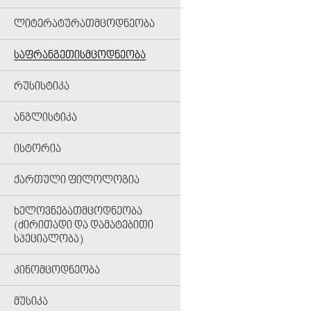
ᲚᲘᲢᲔᲠᲐᲢᲣᲠᲐᲗᲛᲪᲝᲓᲜᲔᲝᲑᲐ
ᲡᲐᲤᲠᲐᲜᲒᲔᲗᲘᲡᲛᲪᲝᲓᲜᲔᲝᲑᲐ
ᲠᲣᲡᲘᲡᲢᲘᲙᲐ
ᲐᲜᲒᲚᲘᲡᲢᲘᲙᲐ
ᲘᲡᲢᲝᲠᲘᲐ
ᲥᲐᲠᲗᲣᲚᲘ ᲤᲘᲚᲝᲚᲝᲒᲘᲐ
ᲮᲔᲚᲝᲕᲜᲔᲑᲐᲗᲛᲪᲝᲓᲜᲔᲝᲑᲐ
(ᲫᲘᲠᲘᲗᲐᲓᲘ ᲓᲐ ᲓᲐᲛᲐᲢᲔᲑᲘᲗᲘ
ᲡᲞᲔᲪᲘᲐᲚᲝᲑᲐ)
ᲙᲘᲜᲝᲛᲪᲝᲓᲜᲔᲝᲑᲐ
ᲛᲣᲡᲘᲙᲐ