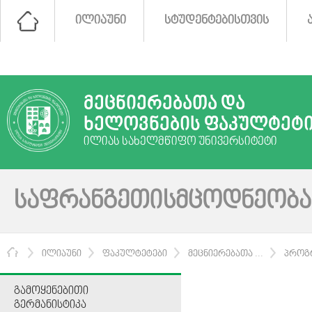
ᲘᲚᲘᲐᲣᲜᲘ
ᲡᲢᲣᲓᲔᲜᲢᲔᲑᲘᲡᲗᲕᲘᲡ
ᲛᲔᲪᲜᲘᲔᲠᲔᲑᲐᲗᲐ ᲓᲐ
ᲮᲔᲚᲝᲕᲜᲔᲑᲘᲡ ᲤᲐᲙᲣᲚᲢᲔᲢ
ᲘᲚᲘᲐᲡ ᲡᲐᲮᲔᲚᲛᲬᲘᲤᲝ ᲣᲜᲘᲕᲔᲠᲡᲘᲢᲔᲢᲘ
ᲡᲐᲤᲠᲐᲜᲒᲔᲗᲘᲡᲛᲪᲝᲓᲜᲔᲝᲑᲐ
ᲛᲗᲐᲕᲐᲠᲘ
ᲘᲚᲘᲐᲣᲜᲘ
ᲤᲐᲙᲣᲚᲢᲔᲢᲔᲑᲘ
ᲛᲔᲪᲜᲘᲔᲠᲔᲑᲐᲗᲐ ...
ᲞᲠᲝᲒ
ᲒᲐᲛᲝᲧᲔᲜᲔᲑᲘᲗᲘ
ᲒᲔᲠᲛᲐᲜᲘᲡᲢᲘᲙᲐ