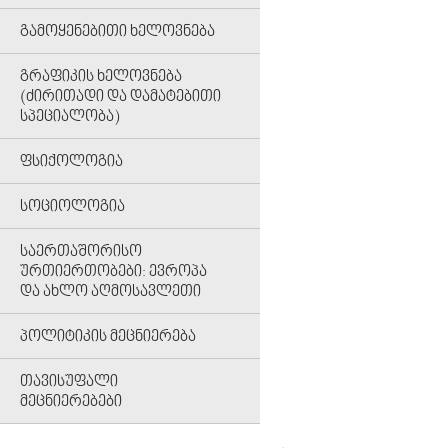
ᲒᲐᲛᲝᲧᲔᲜᲔᲑᲘᲗᲘ ᲮᲔᲚᲝᲕᲜᲔᲑᲐ
ᲒᲠᲐᲤᲘᲙᲘᲡ ᲮᲔᲚᲝᲕᲜᲔᲑᲐ
(ᲫᲘᲠᲘᲗᲐᲓᲘ ᲓᲐ ᲓᲐᲛᲐᲢᲔᲑᲘᲗᲘ
ᲡᲞᲔᲪᲘᲐᲚᲝᲑᲐ)
ᲤᲡᲘᲥᲝᲚᲝᲒᲘᲐ
ᲡᲝᲪᲘᲝᲚᲝᲒᲘᲐ
ᲡᲐᲔᲠᲗᲐᲨᲝᲠᲘᲡᲝ
ᲣᲠᲗᲘᲔᲠᲗᲝᲑᲔᲑᲘ: ᲔᲕᲠᲝᲞᲐ
ᲓᲐ ᲐᲮᲚᲝ ᲐᲦᲛᲝᲡᲐᲕᲚᲔᲗᲘ
ᲞᲝᲚᲘᲢᲘᲙᲘᲡ ᲛᲔᲪᲜᲘᲔᲠᲔᲑᲐ
ᲗᲐᲕᲘᲡᲣᲤᲐᲚᲘ
ᲛᲔᲪᲜᲘᲔᲠᲔᲑᲔᲑᲘ