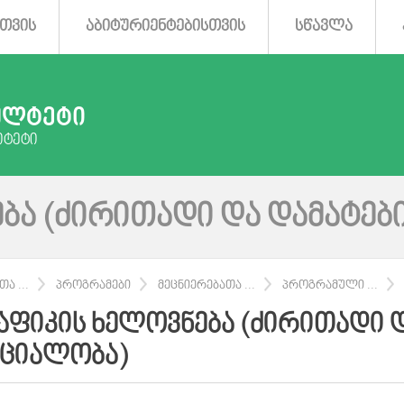
ᲗᲕᲘᲡ
ᲐᲑᲘᲢᲣᲠᲘᲔᲜᲢᲔᲑᲘᲡᲗᲕᲘᲡ
ᲡᲬᲐᲕᲚᲐ
ᲣᲚᲢᲔᲢᲘ
ᲘᲢᲔᲢᲘ
ᲑᲐ (ᲫᲘᲠᲘᲗᲐᲓᲘ ᲓᲐ ᲓᲐᲛᲐᲢᲔᲑ
Ა ...
ᲞᲠᲝᲒᲠᲐᲛᲔᲑᲘ
ᲛᲔᲪᲜᲘᲔᲠᲔᲑᲐᲗᲐ ...
ᲞᲠᲝᲒᲠᲐᲛᲣᲚᲘ ...
ᲐᲤᲘᲙᲘᲡ ᲮᲔᲚᲝᲕᲜᲔᲑᲐ (ᲫᲘᲠᲘᲗᲐᲓᲘ 
ᲔᲪᲘᲐᲚᲝᲑᲐ)