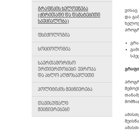
ᲒᲠᲐᲤᲘᲙᲘᲡ ᲮᲔᲚᲝᲕᲜᲔᲑᲐ
ვისაც
(ᲫᲘᲠᲘᲗᲐᲓᲘ ᲓᲐ ᲓᲐᲛᲐᲢᲔᲑᲘᲗᲘ
და გა
ᲡᲞᲔᲪᲘᲐᲚᲝᲑᲐ)
ხელოვ
პროგრ
ᲤᲡᲘᲥᲝᲚᲝᲒᲘᲐ
გრა
ᲡᲝᲪᲘᲝᲚᲝᲒᲘᲐ
გამ
სპე
ᲡᲐᲔᲠᲗᲐᲨᲝᲠᲘᲡᲝ
გრაფი
ᲣᲠᲗᲘᲔᲠᲗᲝᲑᲔᲑᲘ: ᲔᲕᲠᲝᲞᲐ
ᲓᲐ ᲐᲮᲚᲝ ᲐᲦᲛᲝᲡᲐᲕᲚᲔᲗᲘ
პროგრ
შემოქ
ᲞᲝᲚᲘᲢᲘᲙᲘᲡ ᲛᲔᲪᲜᲘᲔᲠᲔᲑᲐ
თანამ
მომზა
ᲗᲐᲕᲘᲡᲣᲤᲐᲚᲘ
ᲛᲔᲪᲜᲘᲔᲠᲔᲑᲔᲑᲘ
ამისთ
შეისწ
ამას