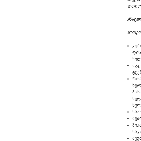
კეთილ
სწავლ
პროგრ
კურ
დის
ხელ
აღჭ
ტექ
წინ
ხელ
მას
ხელ
ხელ
საა
შემ
შეუ
საკ
შეუ