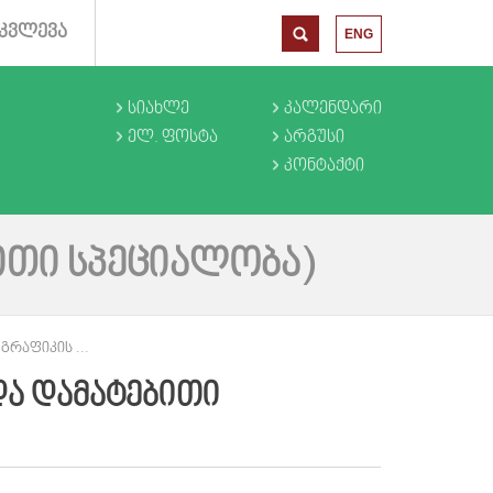
ᲙᲕᲚᲔᲕᲐ
ENG
ᲡᲘᲐᲮᲚᲔ
ᲙᲐᲚᲔᲜᲓᲐᲠᲘ
ᲔᲚ. ᲤᲝᲡᲢᲐ
ᲐᲠᲒᲣᲡᲘ
ᲙᲝᲜᲢᲐᲥᲢᲘ
ᲘᲗᲘ ᲡᲞᲔᲪᲘᲐᲚᲝᲑᲐ)
ᲒᲠᲐᲤᲘᲙᲘᲡ ...
ᲓᲐ ᲓᲐᲛᲐᲢᲔᲑᲘᲗᲘ