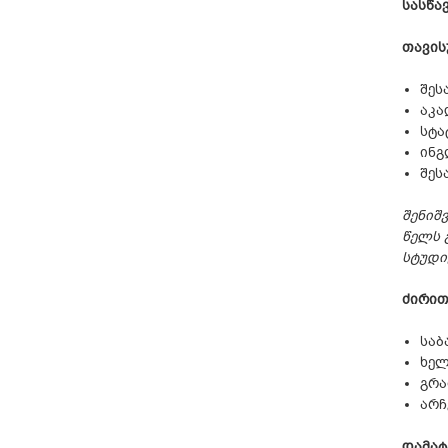
სასწა
თავის
შეს
აკა
სტა
ინგ
შეს
შენიშ
წელს 
სტუდი
ძირით
საბ
ხელ
გრა
არჩ
დამატ