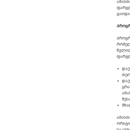
ამასთ
ფარგლ
გაიფა
პროგრ
პროგრ
რომელ
წვლილ
ფარგლ
დაუ
თეო
დაუ
გრა
ამა
შეს
მზა
ამასთ
ორიგი
საკუთ