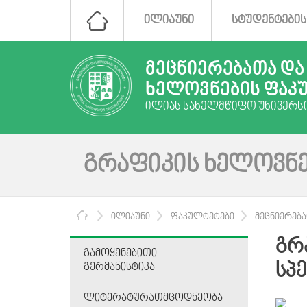
ᲘᲚᲘᲐᲣᲜᲘ
ᲡᲢᲣᲓᲔᲜᲢᲔᲑᲘᲡ
ᲛᲔᲪᲜᲘᲔᲠᲔᲑᲐᲗᲐ ᲓᲐ
ᲮᲔᲚᲝᲕᲜᲔᲑᲘᲡ ᲤᲐᲙ
ᲘᲚᲘᲐᲡ ᲡᲐᲮᲔᲚᲛᲬᲘᲤᲝ ᲣᲜᲘᲕᲔᲠᲡ
ᲒᲠᲐᲤᲘᲙᲘᲡ ᲮᲔᲚᲝᲕᲜᲔ
ᲛᲗᲐᲕᲐᲠᲘ
ᲘᲚᲘᲐᲣᲜᲘ
ᲤᲐᲙᲣᲚᲢᲔᲢᲔᲑᲘ
ᲛᲔᲪᲜᲘᲔᲠᲔᲑᲐᲗ
ᲒᲠ
ᲒᲐᲛᲝᲧᲔᲜᲔᲑᲘᲗᲘ
ᲡᲞ
ᲒᲔᲠᲛᲐᲜᲘᲡᲢᲘᲙᲐ
ᲚᲘᲢᲔᲠᲐᲢᲣᲠᲐᲗᲛᲪᲝᲓᲜᲔᲝᲑᲐ