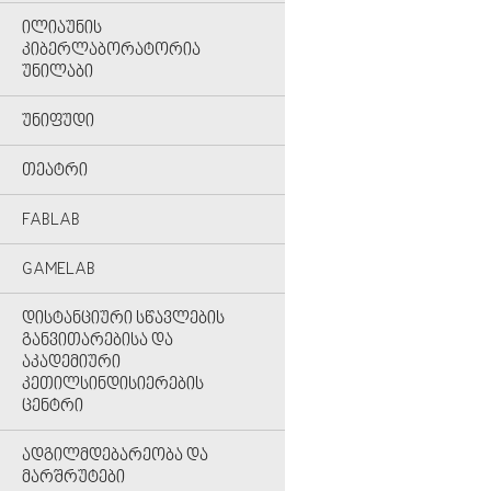
ᲘᲚᲘᲐᲣᲜᲘᲡ
ᲙᲘᲑᲔᲠᲚᲐᲑᲝᲠᲐᲢᲝᲠᲘᲐ
ᲣᲜᲘᲚᲐᲑᲘ
ᲣᲜᲘᲤᲣᲓᲘ
ᲗᲔᲐᲢᲠᲘ
FABLAB
GAMELAB
ᲓᲘᲡᲢᲐᲜᲪᲘᲣᲠᲘ ᲡᲬᲐᲕᲚᲔᲑᲘᲡ
ᲒᲐᲜᲕᲘᲗᲐᲠᲔᲑᲘᲡᲐ ᲓᲐ
ᲐᲙᲐᲓᲔᲛᲘᲣᲠᲘ
ᲙᲔᲗᲘᲚᲡᲘᲜᲓᲘᲡᲘᲔᲠᲔᲑᲘᲡ
ᲪᲔᲜᲢᲠᲘ
ᲐᲓᲒᲘᲚᲛᲓᲔᲑᲐᲠᲔᲝᲑᲐ ᲓᲐ
ᲛᲐᲠᲨᲠᲣᲢᲔᲑᲘ