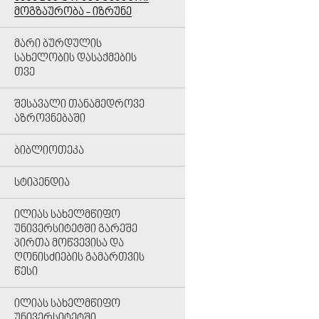
ᲛᲝᲒᲖᲐᲣᲠᲝᲑᲐ - ᲘᲖᲠᲣᲜᲔ
ᲛᲐᲠᲘ ᲑᲣᲠᲓᲣᲚᲘᲡ
ᲡᲐᲮᲔᲚᲝᲑᲘᲡ ᲓᲐᲡᲐᲥᲛᲔᲑᲘᲡ
ᲗᲕᲔ
ᲨᲔᲡᲐᲕᲐᲚᲘ ᲗᲐᲜᲐᲛᲔᲓᲠᲝᲕᲔ
ᲐᲖᲠᲝᲕᲜᲔᲑᲐᲨᲘ
ᲑᲘᲑᲚᲘᲝᲗᲔᲙᲐ
ᲡᲢᲘᲞᲔᲜᲓᲘᲐ
ᲘᲚᲘᲐᲡ ᲡᲐᲮᲔᲚᲛᲬᲘᲤᲝ
ᲣᲜᲘᲕᲔᲠᲡᲘᲢᲔᲢᲨᲘ ᲒᲐᲠᲔᲨᲔ
ᲞᲘᲠᲗᲐ ᲛᲝᲬᲕᲔᲕᲘᲡᲐ ᲓᲐ
ᲦᲝᲜᲘᲡᲫᲘᲔᲑᲘᲡ ᲒᲐᲛᲐᲠᲗᲕᲘᲡ
ᲬᲔᲡᲘ
ᲘᲚᲘᲐᲡ ᲡᲐᲮᲔᲚᲛᲬᲘᲤᲝ
ᲣᲜᲘᲕᲔᲠᲡᲘᲢᲔᲢᲨᲘ