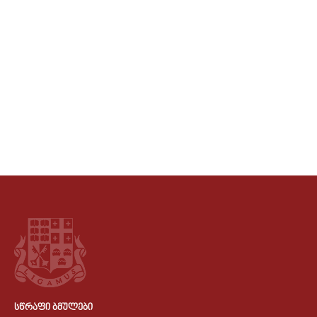
ᲡᲬᲠᲐᲤᲘ ᲑᲛᲣᲚᲔᲑᲘ