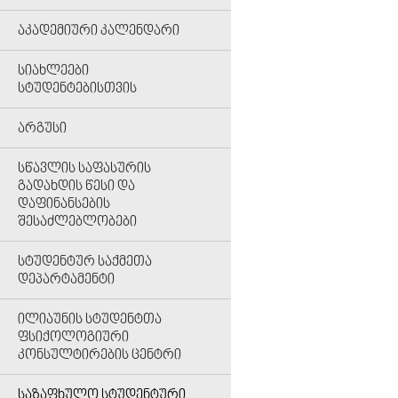
ᲐᲙᲐᲓᲔᲛᲘᲣᲠᲘ ᲙᲐᲚᲔᲜᲓᲐᲠᲘ
ᲡᲘᲐᲮᲚᲔᲔᲑᲘ
ᲡᲢᲣᲓᲔᲜᲢᲔᲑᲘᲡᲗᲕᲘᲡ
ᲐᲠᲒᲣᲡᲘ
ᲡᲬᲐᲕᲚᲘᲡ ᲡᲐᲤᲐᲡᲣᲠᲘᲡ
ᲒᲐᲓᲐᲮᲓᲘᲡ ᲬᲔᲡᲘ ᲓᲐ
ᲓᲐᲤᲘᲜᲐᲜᲡᲔᲑᲘᲡ
ᲨᲔᲡᲐᲫᲚᲔᲑᲚᲝᲑᲔᲑᲘ
ᲡᲢᲣᲓᲔᲜᲢᲣᲠ ᲡᲐᲥᲛᲔᲗᲐ
ᲓᲔᲞᲐᲠᲢᲐᲛᲔᲜᲢᲘ
ᲘᲚᲘᲐᲣᲜᲘᲡ ᲡᲢᲣᲓᲔᲜᲢᲗᲐ
ᲤᲡᲘᲥᲝᲚᲝᲒᲘᲣᲠᲘ
ᲙᲝᲜᲡᲣᲚᲢᲘᲠᲔᲑᲘᲡ ᲪᲔᲜᲢᲠᲘ
ᲡᲐᲖᲐᲤᲮᲣᲚᲝ ᲡᲢᲣᲓᲔᲜᲢᲣᲠᲘ