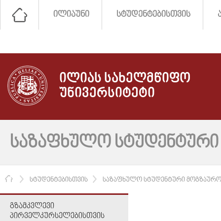
ᲘᲚᲘᲐᲣᲜᲘ
ᲡᲢᲣᲓᲔᲜᲢᲔᲑᲘᲡᲗᲕᲘᲡ
ᲘᲚᲘᲐᲡ ᲡᲐᲮᲔᲚᲛᲬᲘᲤᲝ
ᲣᲜᲘᲕᲔᲠᲡᲘᲢᲔᲢᲘ
ᲡᲐᲖᲐᲤᲮᲣᲚᲝ ᲡᲢᲣᲓᲔᲜᲢᲣᲠᲘ 
ᲛᲗᲐᲕᲐᲠᲘ
ᲡᲢᲣᲓᲔᲜᲢᲔᲑᲘᲡᲗᲕᲘᲡ
ᲡᲐᲖᲐᲤᲮᲣᲚᲝ ᲡᲢᲣᲓᲔᲜᲢᲣᲠᲘ ᲛᲝᲒᲖᲐᲣᲠᲝᲑ
ᲒᲖᲐᲛᲙᲕᲚᲔᲕᲘ
ᲞᲘᲠᲕᲔᲚᲙᲣᲠᲡᲔᲚᲔᲑᲘᲡᲗᲕᲘᲡ