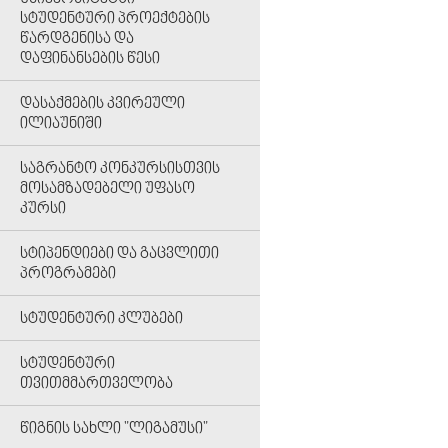
ᲡᲢᲣᲓᲔᲜᲢᲣᲠᲘ ᲞᲠᲝᲔᲥᲢᲔᲑᲘᲡ
ᲬᲐᲠᲓᲒᲔᲜᲘᲡᲐ ᲓᲐ
ᲓᲐᲤᲘᲜᲐᲜᲡᲔᲑᲘᲡ ᲬᲔᲡᲘ
ᲓᲐᲡᲐᲥᲛᲔᲑᲘᲡ ᲙᲕᲘᲠᲔᲣᲚᲘ
ᲘᲚᲘᲐᲣᲜᲘᲨᲘ
ᲡᲐᲒᲠᲐᲜᲢᲝ ᲙᲝᲜᲙᲣᲠᲡᲘᲡᲗᲕᲘᲡ
ᲛᲝᲡᲐᲛᲖᲐᲓᲔᲑᲔᲚᲘ ᲣᲤᲐᲡᲝ
ᲙᲣᲠᲡᲘ
ᲡᲢᲘᲞᲔᲜᲓᲘᲔᲑᲘ ᲓᲐ ᲒᲐᲪᲕᲚᲘᲗᲘ
ᲞᲠᲝᲒᲠᲐᲛᲔᲑᲘ
ᲡᲢᲣᲓᲔᲜᲢᲣᲠᲘ ᲙᲚᲣᲑᲔᲑᲘ
ᲡᲢᲣᲓᲔᲜᲢᲣᲠᲘ
ᲗᲕᲘᲗᲛᲛᲐᲠᲗᲕᲔᲚᲝᲑᲐ
ᲬᲘᲒᲜᲘᲡ ᲡᲐᲮᲚᲘ "ᲚᲘᲒᲐᲛᲣᲡᲘ"