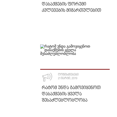
ᲓᲐᲡᲐᲥᲛᲔᲑᲘᲡ ᲤᲝᲠᲣᲛᲘ
ᲙᲕᲚᲔᲕᲔᲑᲘᲡ ᲛᲘᲛᲐᲠᲗᲣᲚᲔᲑᲘᲗ
ᲦᲝᲜᲘᲡᲫᲘᲔᲑᲔᲑᲘ
21 ᲛᲐᲠᲢᲘ, 2019
ᲠᲐᲢᲝᲛ ᲣᲜᲓᲐ ᲒᲐᲛᲝᲕᲘᲧᲔᲜᲝᲗ
ᲓᲐᲡᲐᲥᲛᲔᲑᲘᲡ ᲧᲕᲔᲚᲐ
ᲨᲔᲡᲐᲫᲚᲔᲑᲚᲝᲑᲚᲝᲑᲐ