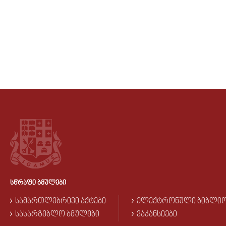
ᲡᲬᲠᲐᲤᲘ ᲑᲛᲣᲚᲔᲑᲘ
ᲡᲐᲛᲐᲠᲗᲚᲔᲑᲠᲘᲕᲘ ᲐᲥᲢᲔᲑᲘ
ᲔᲚᲔᲥᲢᲠᲝᲜᲣᲚᲘ ᲑᲘᲑᲚᲘ
ᲡᲐᲡᲐᲠᲒᲔᲑᲚᲝ ᲑᲛᲣᲚᲔᲑᲘ
ᲕᲐᲙᲐᲜᲡᲘᲔᲑᲘ