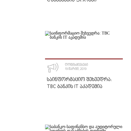
ᲓᲐᲡᲐᲥᲛᲔᲑᲘᲡ ᲤᲝᲠᲣᲛᲘ
ᲦᲝᲜᲘᲡᲫᲘᲔᲑᲔᲑᲘ
19 ᲛᲐᲠᲢᲘ, 2019
ᲡᲐᲘᲜᲤᲝᲠᲛᲐᲪᲘᲝ ᲨᲔᲮᲕᲔᲓᲠᲐ:
TBC ᲑᲐᲜᲙᲘᲡ IT ᲐᲙᲐᲓᲔᲛᲘᲐ