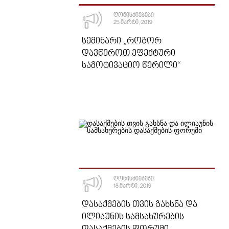
ᲦᲝᲜᲘᲡᲫᲘᲔᲑᲔᲑᲘ
25 ᲛᲐᲠᲢᲘ, 2019
ᲡᲔᲛᲘᲜᲐᲠᲘ „ᲠᲝᲒᲝᲠ
ᲓᲐᲕᲬᲔᲠᲝᲗ ᲔᲤᲔᲥᲢᲣᲠᲘ
ᲡᲐᲛᲝᲢᲘᲕᲐᲪᲘᲝ ᲬᲔᲠᲘᲚᲘ“
ᲦᲝᲜᲘᲡᲫᲘᲔᲑᲔᲑᲘ
18 ᲛᲐᲠᲢᲘ, 2019
ᲓᲐᲡᲐᲥᲛᲔᲑᲘᲡ ᲗᲕᲘᲡ ᲒᲐᲮᲡᲜᲐ ᲓᲐ
ᲘᲚᲘᲐᲣᲜᲘᲡ ᲡᲐᲛᲡᲐᲮᲣᲠᲔᲑᲘᲡ