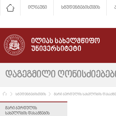
ᲘᲚᲘᲐᲣᲜᲘ
ᲡᲢᲣᲓᲔᲜᲢᲔᲑᲘᲡᲗᲕᲘᲡ
ᲘᲚᲘᲐᲡ ᲡᲐᲮᲔᲚᲛᲬᲘᲤᲝ
ᲣᲜᲘᲕᲔᲠᲡᲘᲢᲔᲢᲘ
ᲓᲐᲒᲔᲒᲛᲘᲚᲘ ᲦᲝᲜᲘᲡᲫᲘᲔᲑᲔᲑ
ᲛᲗᲐᲕᲐᲠᲘ
ᲡᲢᲣᲓᲔᲜᲢᲔᲑᲘᲡᲗᲕᲘᲡ
ᲛᲐᲠᲘ ᲑᲣᲠᲓᲣᲚᲘᲡ ᲡᲐᲮᲔᲚᲝᲑᲘᲡ ᲓᲐᲡᲐᲥᲛᲔ
ᲛᲐᲠᲘ ᲑᲣᲠᲓᲣᲚᲘᲡ
ᲡᲐᲮᲔᲚᲝᲑᲘᲡ ᲓᲐᲡᲐᲥᲛᲔᲑᲘᲡ