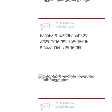
ᲦᲝᲜᲘᲡᲫᲘᲔᲑᲔᲑᲘ
19 ᲛᲐᲠᲢᲘ, 2019
ᲡᲐᲑᲐᲜᲙᲝ-ᲡᲐᲤᲘᲜᲐᲜᲡᲝ ᲓᲐ
ᲐᲣᲓᲘᲢᲝᲠᲣᲚᲘ ᲡᲤᲔᲠᲝᲡ
ᲓᲐᲡᲐᲥᲛᲔᲑᲘᲡ ᲤᲝᲠᲣᲛᲘ
ᲦᲝᲜᲘᲡᲫᲘᲔᲑᲔᲑᲘ
20 ᲛᲐᲠᲢᲘ, 2019