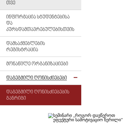
ᲗᲕᲔ
ᲘᲜᲤᲝᲠᲛᲐᲪᲘᲐ ᲡᲢᲣᲓᲔᲜᲢᲔᲑᲘᲡᲐ
ᲓᲐ
ᲙᲣᲠᲡᲓᲐᲛᲗᲐᲕᲠᲔᲑᲣᲚᲔᲑᲘᲡᲗᲕᲘᲡ
ᲓᲐᲛᲡᲐᲥᲛᲔᲑᲚᲔᲑᲘᲡ
ᲠᲔᲒᲘᲡᲢᲠᲐᲪᲘᲐ
ᲛᲝᲜᲐᲬᲘᲚᲔ ᲝᲠᲒᲐᲜᲘᲖᲐᲪᲘᲔᲑᲘ
ᲓᲐᲒᲔᲒᲛᲘᲚᲘ ᲦᲝᲜᲘᲡᲫᲘᲔᲑᲔᲑᲘ
ᲓᲐᲒᲔᲒᲛᲘᲚᲘ ᲦᲝᲜᲘᲡᲫᲘᲔᲑᲔᲑᲘᲡ
ᲒᲐᲜᲠᲘᲒᲘ