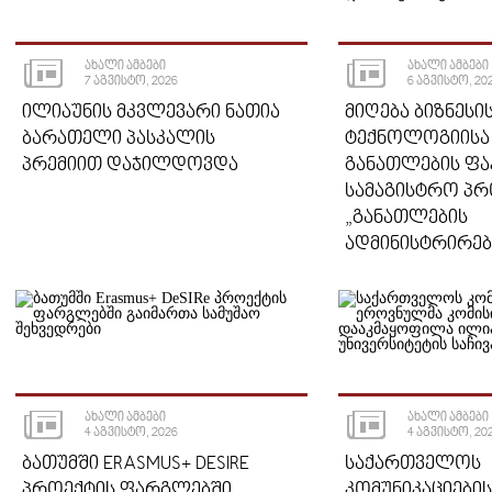
ᲐᲮᲐᲚᲘ ᲐᲛᲑᲔᲑᲘ
ᲐᲮᲐᲚᲘ ᲐᲛᲑᲔᲑᲘ
7 ᲐᲒᲕᲘᲡᲢᲝ, 2026
6 ᲐᲒᲕᲘᲡᲢᲝ, 20
ᲘᲚᲘᲐᲣᲜᲘᲡ ᲛᲙᲕᲚᲔᲕᲐᲠᲘ ᲜᲐᲗᲘᲐ
ᲛᲘᲦᲔᲑᲐ ᲑᲘᲖᲜᲔᲡᲘᲡ
ᲑᲐᲠᲐᲗᲔᲚᲘ ᲞᲐᲡᲙᲐᲚᲘᲡ
ᲢᲔᲥᲜᲝᲚᲝᲒᲘᲘᲡᲐ
ᲞᲠᲔᲛᲘᲘᲗ ᲓᲐᲯᲘᲚᲓᲝᲕᲓᲐ
ᲒᲐᲜᲐᲗᲚᲔᲑᲘᲡ Ფ
ᲡᲐᲛᲐᲒᲘᲡᲢᲠᲝ ᲞᲠ
„ᲒᲐᲜᲐᲗᲚᲔᲑᲘᲡ
ᲐᲓᲛᲘᲜᲘᲡᲢᲠᲘᲠᲔᲑ
ᲐᲮᲐᲚᲘ ᲐᲛᲑᲔᲑᲘ
ᲐᲮᲐᲚᲘ ᲐᲛᲑᲔᲑᲘ
4 ᲐᲒᲕᲘᲡᲢᲝ, 2026
4 ᲐᲒᲕᲘᲡᲢᲝ, 20
ᲑᲐᲗᲣᲛᲨᲘ ERASMUS+ DESIRE
ᲡᲐᲥᲐᲠᲗᲕᲔᲚᲝᲡ
ᲞᲠᲝᲔᲥᲢᲘᲡ ᲤᲐᲠᲒᲚᲔᲑᲨᲘ
ᲙᲝᲛᲣᲜᲘᲙᲐᲪᲘᲔᲑᲘ