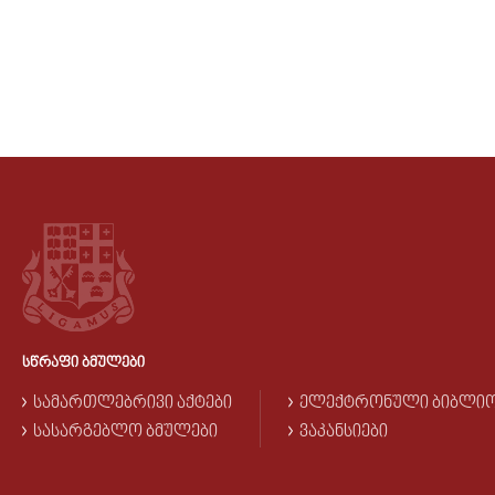
ᲡᲬᲠᲐᲤᲘ ᲑᲛᲣᲚᲔᲑᲘ
ᲡᲐᲛᲐᲠᲗᲚᲔᲑᲠᲘᲕᲘ ᲐᲥᲢᲔᲑᲘ
ᲔᲚᲔᲥᲢᲠᲝᲜᲣᲚᲘ ᲑᲘᲑᲚᲘ
ᲡᲐᲡᲐᲠᲒᲔᲑᲚᲝ ᲑᲛᲣᲚᲔᲑᲘ
ᲕᲐᲙᲐᲜᲡᲘᲔᲑᲘ