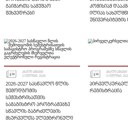
ᲒᲐᲘᲛᲐᲠᲗᲐ ᲡᲐᲛᲣᲨᲐᲝ
ᲙᲝᲛᲘᲡᲘᲐᲛ ᲓᲐᲐᲙ
ᲨᲔᲮᲕᲔᲓᲠᲔᲑᲘ
ᲘᲚᲘᲐᲡ ᲡᲐᲮᲔᲚᲛ
ᲣᲜᲘᲕᲔᲠᲡᲘᲢᲔᲢᲘᲡ 
ᲐᲮᲐᲚᲘ ᲐᲛᲑᲔᲑᲘ
ᲐᲮᲐᲚᲘ ᲐᲛᲑᲔᲑᲘ
31 ᲘᲕᲚᲘᲡᲘ, 2026
31 ᲘᲕᲚᲘᲡᲘ, 20
2026-2027 ᲡᲐᲡᲬᲐᲕᲚᲝ ᲬᲚᲘᲡ
ᲞᲘᲠᲕᲔᲚᲙᲣᲠᲡᲔ
ᲨᲔᲛᲝᲓᲒᲝᲛᲘᲡ
ᲠᲔᲒᲘᲡᲢᲠᲐᲪᲘᲐ
ᲡᲔᲛᲔᲡᲢᲠᲘᲡᲐᲗᲕᲘᲡ
ᲡᲐᲛᲐᲒᲘᲡᲢᲠᲝ ᲞᲠᲝᲒᲠᲐᲛᲔᲑᲖᲔ
ᲡᲬᲐᲕᲚᲘᲡ ᲒᲐᲒᲠᲫᲔᲚᲔᲑᲘᲡ
ᲛᲡᲣᲠᲕᲔᲚᲗᲐ ᲔᲚᲔᲥᲢᲠᲝᲜᲣᲚᲘ
ᲠᲔᲒᲘᲡᲢᲠᲐᲪᲘᲐ