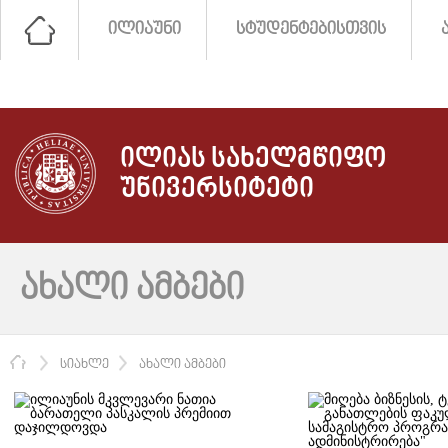
ᲘᲚᲘᲐᲣᲜᲘ
ᲡᲢᲣᲓᲔᲜᲢᲔᲑᲘᲡᲗᲕᲘᲡ
ᲘᲚᲘᲐᲡ ᲡᲐᲮᲔᲚᲛᲬᲘᲤᲝ
ᲣᲜᲘᲕᲔᲠᲡᲘᲢᲔᲢᲘ
ᲐᲮᲐᲚᲘ ᲐᲛᲑᲔᲑᲘ
ᲛᲗᲐᲕᲐᲠᲘ
ᲡᲘᲐᲮᲚᲔ
ᲐᲮᲐᲚᲘ ᲐᲛᲑᲔᲑᲘ