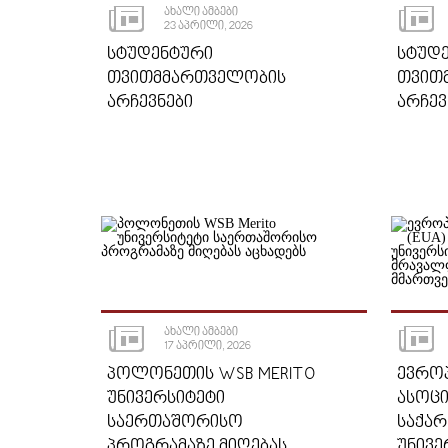
ᲐᲮᲐᲚᲘ ᲐᲛᲑᲔᲑᲘ
23 ᲐᲞᲠᲘᲚᲘ, 2026
ᲡᲢᲣᲓᲔᲜᲢᲣᲠᲘ
ᲡᲢᲣᲓ
ᲗᲕᲘᲗᲛᲛᲐᲠᲗᲕᲔᲚᲝᲑᲘᲡ
ᲗᲕᲘᲗ
ᲐᲠᲩᲔᲕᲜᲔᲑᲘ
ᲐᲠᲩᲔᲕ
ᲐᲮᲐᲚᲘ ᲐᲛᲑᲔᲑᲘ
17 ᲐᲞᲠᲘᲚᲘ, 2026
ᲞᲝᲚᲝᲜᲔᲗᲘᲡ WSB MERITO
ᲔᲕᲠᲝᲞ
ᲣᲜᲘᲕᲔᲠᲡᲘᲢᲔᲢᲘ
ᲐᲡᲝᲪᲘ
ᲡᲐᲔᲠᲗᲐᲨᲝᲠᲘᲡᲝ
ᲡᲐᲥᲐ
ᲞᲠᲝᲒᲠᲐᲛᲐᲖᲔ ᲛᲘᲦᲔᲑᲐᲡ
ᲣᲜᲘᲕᲔ