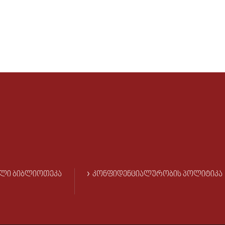
ᲚᲘ ᲑᲘᲑᲚᲘᲝᲗᲔᲙᲐ
ᲙᲝᲜᲤᲘᲓᲔᲜᲪᲘᲐᲚᲣᲠᲝᲑᲘᲡ ᲞᲝᲚᲘᲢᲘᲙᲐ