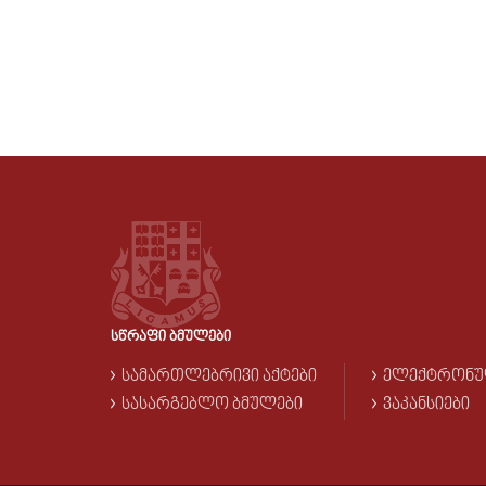
ᲡᲬᲠᲐᲤᲘ ᲑᲛᲣᲚᲔᲑᲘ
ᲡᲐᲛᲐᲠᲗᲚᲔᲑᲠᲘᲕᲘ ᲐᲥᲢᲔᲑᲘ
ᲔᲚᲔᲥᲢᲠᲝᲜᲣ
ᲡᲐᲡᲐᲠᲒᲔᲑᲚᲝ ᲑᲛᲣᲚᲔᲑᲘ
ᲕᲐᲙᲐᲜᲡᲘᲔᲑᲘ