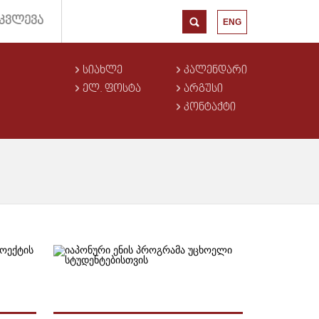
ᲙᲕᲚᲔᲕᲐ
ENG
ᲡᲘᲐᲮᲚᲔ
ᲙᲐᲚᲔᲜᲓᲐᲠᲘ
ᲔᲚ. ᲤᲝᲡᲢᲐ
ᲐᲠᲒᲣᲡᲘ
ᲙᲝᲜᲢᲐᲥᲢᲘ