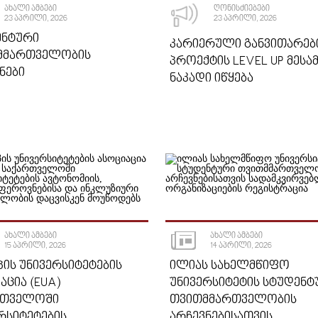
ᲐᲮᲐᲚᲘ ᲐᲛᲑᲔᲑᲘ
ᲦᲝᲜᲘᲡᲫᲘᲔᲑᲔᲑᲘ
23 ᲐᲞᲠᲘᲚᲘ, 2026
23 ᲐᲞᲠᲘᲚᲘ, 2026
ᲔᲜᲢᲣᲠᲘ
ᲙᲐᲠᲘᲔᲠᲣᲚᲘ ᲒᲐᲜᲕᲘᲗᲐᲠᲔᲑ
ᲛᲛᲐᲠᲗᲕᲔᲚᲝᲑᲘᲡ
ᲞᲠᲝᲔᲥᲢᲘᲡ LEVEL UP ᲛᲔᲡᲐ
ᲜᲔᲑᲘ
ᲜᲐᲙᲐᲓᲘ ᲘᲬᲧᲔᲑᲐ
ᲐᲮᲐᲚᲘ ᲐᲛᲑᲔᲑᲘ
ᲐᲮᲐᲚᲘ ᲐᲛᲑᲔᲑᲘ
15 ᲐᲞᲠᲘᲚᲘ, 2026
14 ᲐᲞᲠᲘᲚᲘ, 2026
ᲘᲡ ᲣᲜᲘᲕᲔᲠᲡᲘᲢᲔᲢᲔᲑᲘᲡ
ᲘᲚᲘᲐᲡ ᲡᲐᲮᲔᲚᲛᲬᲘᲤᲝ
ᲐᲪᲘᲐ (EUA)
ᲣᲜᲘᲕᲔᲠᲡᲘᲢᲔᲢᲘᲡ ᲡᲢᲣᲓᲔᲜᲢ
ᲠᲗᲕᲔᲚᲝᲨᲘ
ᲗᲕᲘᲗᲛᲛᲐᲠᲗᲕᲔᲚᲝᲑᲘᲡ
ᲠᲡᲘᲢᲔᲢᲔᲑᲘᲡ
ᲐᲠᲩᲔᲕᲜᲔᲑᲘᲡᲐᲗᲕᲘᲡ