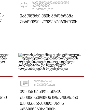
ᲡᲢᲘᲞᲔᲜᲓᲘᲔᲑᲘ ᲓᲐ ᲒᲐᲪᲕᲚᲘᲗᲘ
ᲞᲠᲝᲒᲠᲐᲛᲔᲑᲘ
20 ᲐᲞᲠᲘᲚᲘ, 2026
ᲘᲡ
ᲘᲐᲞᲝᲜᲣᲠᲘ ᲔᲜᲘᲡ ᲞᲠᲝᲒᲠᲐᲛᲐ
ᲛᲔ
ᲣᲪᲮᲝᲔᲚᲘ ᲡᲢᲣᲓᲔᲜᲢᲔᲑᲘᲡᲗᲕᲘᲡ
ᲐᲮᲐᲚᲘ ᲐᲛᲑᲔᲑᲘ
14 ᲐᲞᲠᲘᲚᲘ, 2026
ᲘᲚᲘᲐᲡ ᲡᲐᲮᲔᲚᲛᲬᲘᲤᲝ
ᲣᲠᲘ
ᲣᲜᲘᲕᲔᲠᲡᲘᲢᲔᲢᲘᲡ ᲡᲢᲣᲓᲔᲜᲢᲣᲠᲘ
ᲗᲕᲘᲗᲛᲛᲐᲠᲗᲕᲔᲚᲝᲑᲘᲡ
ᲐᲠᲩᲔᲕᲜᲔᲑᲘᲡᲐᲗᲕᲘᲡ