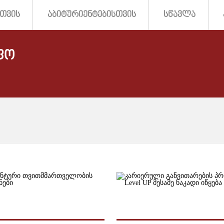
ᲗᲕᲘᲡ
ᲐᲑᲘᲢᲣᲠᲘᲔᲜᲢᲔᲑᲘᲡᲗᲕᲘᲡ
ᲡᲬᲐᲕᲚᲐ
ᲤᲝ