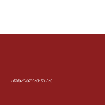
ᲥᲣᲥᲘ-ᲤᲐᲘᲚᲔᲑᲘᲡ ᲬᲔᲡᲔᲑᲘ