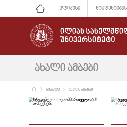
ᲘᲚᲘᲐᲣᲜᲘ
ᲡᲢᲣᲓᲔᲜᲢᲔᲑᲘᲡ
ᲘᲚᲘᲐᲡ ᲡᲐᲮᲔᲚᲛᲬᲘ
ᲣᲜᲘᲕᲔᲠᲡᲘᲢᲔᲢᲘ
ᲐᲮᲐᲚᲘ ᲐᲛᲑᲔᲑᲘ
ᲛᲗᲐᲕᲐᲠᲘ
ᲡᲘᲐᲮᲚᲔ
ᲐᲮᲐᲚᲘ ᲐᲛᲑᲔᲑᲘ