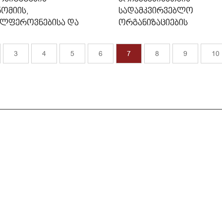
ᲝᲛᲘᲘᲡ,
ᲡᲐᲓᲐᲛᲙᲕᲘᲠᲕᲔᲑᲚᲝ
ᲐᲚᲤᲔᲠᲝᲕᲜᲔᲑᲘᲡᲐ ᲓᲐ
ᲝᲠᲒᲐᲜᲘᲖᲐᲪᲘᲔᲑᲘᲡ
ᲣᲖᲘᲣᲠᲘ
ᲠᲔᲒᲘᲡᲢᲠᲐᲪᲘᲐ
ᲕᲔᲚᲝᲑᲘᲡ ...
3
4
5
6
7
8
9
10