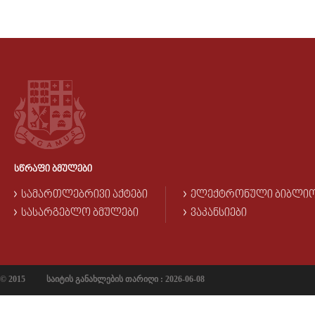
ᲡᲬᲠᲐᲤᲘ ᲑᲛᲣᲚᲔᲑᲘ
ᲡᲐᲛᲐᲠᲗᲚᲔᲑᲠᲘᲕᲘ ᲐᲥᲢᲔᲑᲘ
ᲔᲚᲔᲥᲢᲠᲝᲜᲣᲚᲘ ᲑᲘᲑᲚᲘ
ᲡᲐᲡᲐᲠᲒᲔᲑᲚᲝ ᲑᲛᲣᲚᲔᲑᲘ
ᲕᲐᲙᲐᲜᲡᲘᲔᲑᲘ
© 2015
საიტის განახლების თარიღი : 2026-06-08