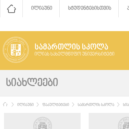
ᲘᲚᲘᲐᲣᲜᲘ
ᲡᲢᲣᲓᲔᲜᲢᲔᲑᲘᲡᲗᲕᲘᲡ
ᲡᲐᲛᲐᲠᲗᲚᲘᲡ ᲡᲙᲝᲚᲐ
ᲘᲚᲘᲐᲡ ᲡᲐᲮᲔᲚᲛᲬᲘᲤᲝ ᲣᲜᲘᲕᲔᲠᲡᲘᲢᲔᲢᲘ
ᲡᲘᲐᲮᲚᲔᲔᲑᲘ
ᲛᲗᲐᲕᲐᲠᲘ
ᲘᲚᲘᲐᲣᲜᲘ
ᲤᲐᲙᲣᲚᲢᲔᲢᲔᲑᲘ
ᲡᲐᲛᲐᲠᲗᲚᲘᲡ ᲡᲙᲝᲚᲐ
ᲡᲘ