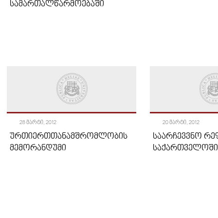
ᲡᲐᲛᲐᲠᲗᲐᲚᲬᲐᲠᲛᲝᲔᲑᲐᲨᲘ
28 ᲛᲐᲠᲢᲘ, 2012
20 ᲛᲐᲠᲢᲘ, 2012
ᲣᲠᲗᲘᲔᲠᲗᲗᲐᲜᲐᲛᲨᲠᲝᲛᲚᲝᲑᲘᲡ
ᲡᲐᲐᲠᲩᲔᲕᲕᲜᲝ Რ
ᲛᲔᲛᲝᲠᲐᲜᲓᲣᲛᲘ
ᲡᲐᲥᲐᲠᲗᲕᲔᲚᲝᲨᲘ