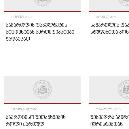
31 ᲛᲐᲘᲡᲘ, 2012
31 ᲛᲐᲘᲡᲘ, 2012
ᲡᲐᲛᲐᲠᲗᲚᲘᲡ ᲤᲐᲙᲣᲚᲢᲔᲢᲘᲡ
ᲡᲐᲛᲐᲠᲗᲚᲘᲡ ᲤᲐ
ᲡᲢᲣᲓᲔᲜᲢᲔᲑᲡ ᲡᲔᲠᲗᲘᲤᲘᲙᲐᲢᲔᲑᲘ
ᲡᲢᲣᲓᲔᲜᲢᲗᲐ ᲙᲝᲜ
ᲒᲐᲓᲐᲔᲪᲐᲗ
30 ᲐᲞᲠᲘᲚᲘ, 2012
20 ᲐᲞᲠᲘᲚᲘ, 2012
ᲡᲐᲞᲠᲝᲪᲔᲡᲝ ᲨᲔᲗᲐᲜᲮᲛᲔᲑᲘᲡ
ᲨᲔᲮᲕᲔᲓᲠᲐ ᲐᲛᲔᲠ
ᲠᲝᲚᲘ ᲥᲐᲠᲗᲣᲚ
ᲘᲣᲠᲘᲡᲢᲔᲑᲗᲐᲜ