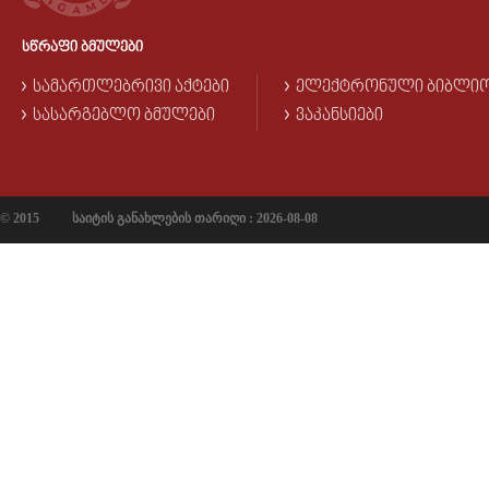
ᲡᲬᲠᲐᲤᲘ ᲑᲛᲣᲚᲔᲑᲘ
ᲡᲐᲛᲐᲠᲗᲚᲔᲑᲠᲘᲕᲘ ᲐᲥᲢᲔᲑᲘ
ᲔᲚᲔᲥᲢᲠᲝᲜᲣᲚᲘ ᲑᲘᲑᲚᲘ
ᲡᲐᲡᲐᲠᲒᲔᲑᲚᲝ ᲑᲛᲣᲚᲔᲑᲘ
ᲕᲐᲙᲐᲜᲡᲘᲔᲑᲘ
© 2015
საიტის განახლების თარიღი : 2026-08-08