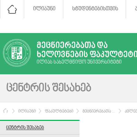
ᲘᲚᲘᲐᲣᲜᲘ
ᲡᲢᲣᲓᲔᲜᲢᲔᲑᲘᲡᲗᲕᲘᲡ
ᲛᲔᲪᲜᲘᲔᲠᲔᲑᲐᲗᲐ ᲓᲐ
ᲮᲔᲚᲝᲕᲜᲔᲑᲘᲡ ᲤᲐᲙᲣᲚᲢᲔᲢ
ᲘᲚᲘᲐᲡ ᲡᲐᲮᲔᲚᲛᲬᲘᲤᲝ ᲣᲜᲘᲕᲔᲠᲡᲘᲢᲔᲢᲘ
ᲪᲔᲜᲢᲠᲘᲡ ᲨᲔᲡᲐᲮᲔᲑ
ᲛᲗᲐᲕᲐᲠᲘ
ᲘᲚᲘᲐᲣᲜᲘ
ᲤᲐᲙᲣᲚᲢᲔᲢᲔᲑᲘ
ᲛᲔᲪᲜᲘᲔᲠᲔᲑᲐᲗᲐ ...
ᲙᲕᲚᲔᲕ
ᲪᲔᲜᲢᲠᲘᲡ ᲨᲔᲡᲐᲮᲔᲑ