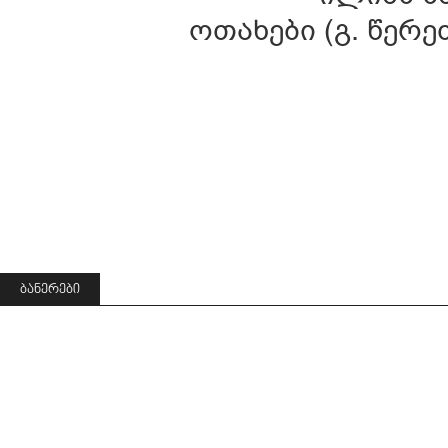
ოთახები (გ. წერე
ᲑᲐᲜᲔᲠᲔᲑᲘ