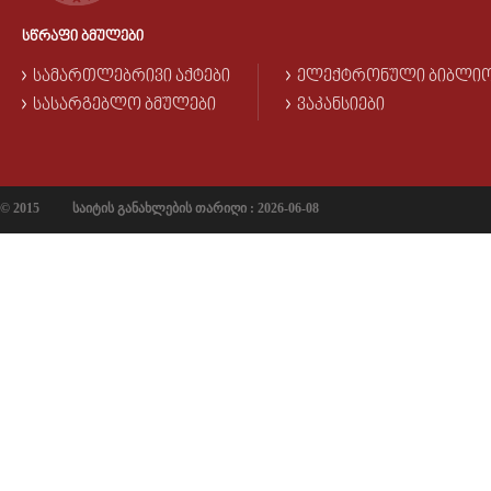
ᲡᲬᲠᲐᲤᲘ ᲑᲛᲣᲚᲔᲑᲘ
ᲡᲐᲛᲐᲠᲗᲚᲔᲑᲠᲘᲕᲘ ᲐᲥᲢᲔᲑᲘ
ᲔᲚᲔᲥᲢᲠᲝᲜᲣᲚᲘ ᲑᲘᲑᲚᲘ
ᲡᲐᲡᲐᲠᲒᲔᲑᲚᲝ ᲑᲛᲣᲚᲔᲑᲘ
ᲕᲐᲙᲐᲜᲡᲘᲔᲑᲘ
© 2015
საიტის განახლების თარიღი : 2026-06-08