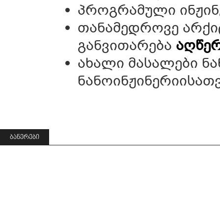
პროგრამული ინჟი
თანამედროვე არქი
განვითარება
აღწე
ახალი მასალები ნ
ნანოინჟინერიისათ
ᲑᲐᲜᲔᲠᲔᲑᲘ