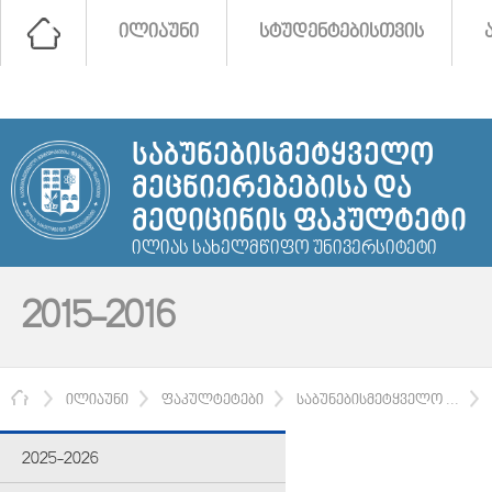
ᲘᲚᲘᲐᲣᲜᲘ
ᲡᲢᲣᲓᲔᲜᲢᲔᲑᲘᲡᲗᲕᲘᲡ
ᲡᲐᲑᲣᲜᲔᲑᲘᲡᲛᲔᲢᲧᲕᲔᲚᲝ
ᲛᲔᲪᲜᲘᲔᲠᲔᲑᲔᲑᲘᲡᲐ ᲓᲐ
ᲛᲔᲓᲘᲪᲘᲜᲘᲡ ᲤᲐᲙᲣᲚᲢᲔᲢᲘ
ᲘᲚᲘᲐᲡ ᲡᲐᲮᲔᲚᲛᲬᲘᲤᲝ ᲣᲜᲘᲕᲔᲠᲡᲘᲢᲔᲢᲘ
2015-2016
ᲛᲗᲐᲕᲐᲠᲘ
ᲘᲚᲘᲐᲣᲜᲘ
ᲤᲐᲙᲣᲚᲢᲔᲢᲔᲑᲘ
ᲡᲐᲑᲣᲜᲔᲑᲘᲡᲛᲔᲢᲧᲕᲔᲚᲝ ...
2025-2026