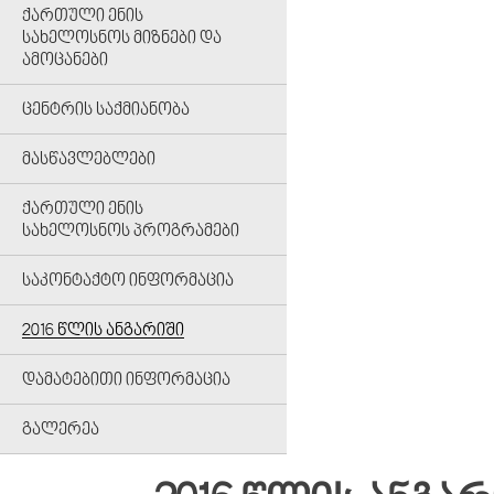
ᲥᲐᲠᲗᲣᲚᲘ ᲔᲜᲘᲡ
ᲡᲐᲮᲔᲚᲝᲡᲜᲝᲡ ᲛᲘᲖᲜᲔᲑᲘ ᲓᲐ
ᲐᲛᲝᲪᲐᲜᲔᲑᲘ
ᲪᲔᲜᲢᲠᲘᲡ ᲡᲐᲥᲛᲘᲐᲜᲝᲑᲐ
ᲛᲐᲡᲬᲐᲕᲚᲔᲑᲚᲔᲑᲘ
ᲥᲐᲠᲗᲣᲚᲘ ᲔᲜᲘᲡ
ᲡᲐᲮᲔᲚᲝᲡᲜᲝᲡ ᲞᲠᲝᲒᲠᲐᲛᲔᲑᲘ
ᲡᲐᲙᲝᲜᲢᲐᲥᲢᲝ ᲘᲜᲤᲝᲠᲛᲐᲪᲘᲐ
2016 ᲬᲚᲘᲡ ᲐᲜᲒᲐᲠᲘᲨᲘ
ᲓᲐᲛᲐᲢᲔᲑᲘᲗᲘ ᲘᲜᲤᲝᲠᲛᲐᲪᲘᲐ
ᲒᲐᲚᲔᲠᲔᲐ