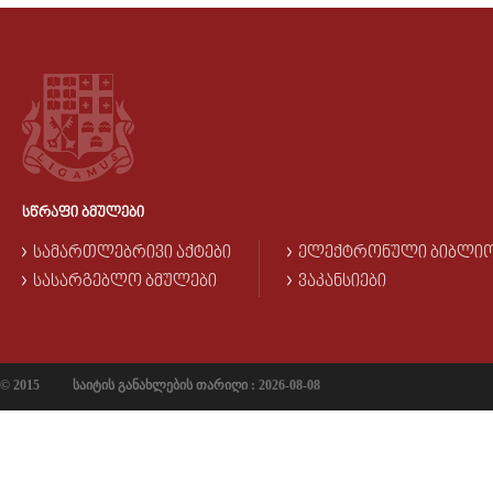
ᲡᲬᲠᲐᲤᲘ ᲑᲛᲣᲚᲔᲑᲘ
ᲡᲐᲛᲐᲠᲗᲚᲔᲑᲠᲘᲕᲘ ᲐᲥᲢᲔᲑᲘ
ᲔᲚᲔᲥᲢᲠᲝᲜᲣᲚᲘ ᲑᲘᲑᲚᲘ
ᲡᲐᲡᲐᲠᲒᲔᲑᲚᲝ ᲑᲛᲣᲚᲔᲑᲘ
ᲕᲐᲙᲐᲜᲡᲘᲔᲑᲘ
© 2015
საიტის განახლების თარიღი : 2026-08-08