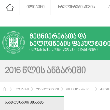
ᲘᲚᲘᲐᲣᲜᲘ
ᲡᲢᲣᲓᲔᲜᲢᲔᲑᲘᲡᲗᲕᲘᲡ
ᲛᲔᲪᲜᲘᲔᲠᲔᲑᲐᲗᲐ ᲓᲐ
ᲮᲔᲚᲝᲕᲜᲔᲑᲘᲡ ᲤᲐᲙᲣᲚᲢᲔᲢ
ᲘᲚᲘᲐᲡ ᲡᲐᲮᲔᲚᲛᲬᲘᲤᲝ ᲣᲜᲘᲕᲔᲠᲡᲘᲢᲔᲢᲘ
2016 ᲬᲚᲘᲡ ᲐᲜᲒᲐᲠᲘᲨᲘ
ᲛᲗᲐᲕᲐᲠᲘ
ᲘᲚᲘᲐᲣᲜᲘ
ᲤᲐᲙᲣᲚᲢᲔᲢᲔᲑᲘ
ᲛᲔᲪᲜᲘᲔᲠᲔᲑᲐᲗᲐ ...
ᲙᲕᲚᲔᲕ
ᲡᲐᲮᲔᲚᲝᲡᲜᲝᲡ ᲨᲔᲡᲐᲮᲔᲑ