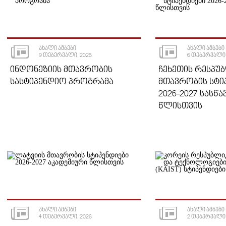
ᲐᲮᲐᲚᲘ ᲐᲛᲑᲔᲑᲘ
ᲐᲮᲐᲚᲘ ᲐᲛᲑᲔᲑᲘ
9 ᲗᲔᲑᲔᲠᲕᲐᲚᲘ, 2026
6 ᲗᲔᲑᲔᲠᲕᲐᲚᲘ,
ᲘᲜᲓᲝᲜᲔᲖᲘᲘᲡ ᲛᲗᲐᲕᲠᲝᲑᲘᲡ
ᲩᲔᲮᲔᲗᲘᲡ ᲠᲔᲡᲞᲣ
ᲡᲐᲡᲢᲘᲞᲔᲜᲓᲘᲝ ᲞᲠᲝᲒᲠᲐᲛᲐ
ᲛᲗᲐᲕᲠᲝᲑᲘᲡ ᲡᲢᲘ
2026-2027 ᲡᲐᲡᲬ
ᲬᲚᲘᲡᲗᲕᲘᲡ
ᲐᲮᲐᲚᲘ ᲐᲛᲑᲔᲑᲘ
ᲐᲮᲐᲚᲘ ᲐᲛᲑᲔᲑᲘ
4 ᲗᲔᲑᲔᲠᲕᲐᲚᲘ, 2026
2 ᲗᲔᲑᲔᲠᲕᲐᲚᲘ,