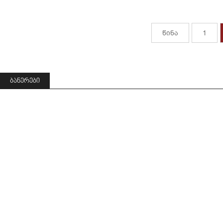
წინა
1
ᲑᲐᲜᲔᲠᲔᲑᲘ