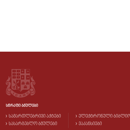
ᲡᲬᲠᲐᲤᲘ ᲑᲛᲣᲚᲔᲑᲘ
ᲡᲐᲛᲐᲠᲗᲚᲔᲑᲠᲘᲕᲘ ᲐᲥᲢᲔᲑᲘ
ᲔᲚᲔᲥᲢᲠᲝᲜᲣᲚᲘ ᲑᲘᲑᲚᲘ
ᲡᲐᲡᲐᲠᲒᲔᲑᲚᲝ ᲑᲛᲣᲚᲔᲑᲘ
ᲕᲐᲙᲐᲜᲡᲘᲔᲑᲘ