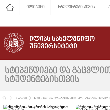
ᲘᲚᲘᲐᲣᲜᲘ
ᲡᲢᲣᲓᲔᲜᲢᲔᲑᲘᲡᲗᲕᲘᲡ
ᲘᲚᲘᲐᲡ ᲡᲐᲮᲔᲚᲛᲬᲘᲤᲝ
ᲣᲜᲘᲕᲔᲠᲡᲘᲢᲔᲢᲘ
ᲡᲢᲘᲞᲔᲜᲓᲘᲔᲑᲘ ᲓᲐ ᲒᲐᲪᲕᲚᲘ
ᲡᲢᲣᲓᲔᲜᲢᲔᲑᲘᲡᲗᲕᲘᲡ
ᲛᲗᲐᲕᲐᲠᲘ
ᲡᲘᲐᲮᲚᲔ
ᲡᲢᲘᲞᲔᲜᲓᲘᲔᲑᲘ ᲓᲐ ᲒᲐᲪᲕᲚᲘᲗᲘ ᲞᲠᲝᲒᲠᲐᲛᲔᲑᲘ ᲡᲢᲣᲓᲔ