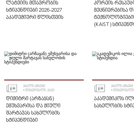
ᲚᲐᲢᲕᲘᲘᲡ ᲛᲗᲐᲕᲠᲝᲑᲘᲡ
ᲙᲝᲠᲔᲘᲡ ᲠᲔᲡᲞᲣᲑ
ᲡᲢᲘᲞᲔᲜᲓᲘᲔᲑᲘ 2026-2027
ᲛᲔᲪᲜᲘᲔᲠᲔᲑᲘᲡᲐ Დ
ᲐᲙᲐᲓᲔᲛᲘᲣᲠᲘ ᲬᲚᲘᲡᲗᲕᲘᲡ
ᲢᲔᲥᲜᲝᲚᲝᲒᲘᲔᲑᲘᲡ
(KAIST) ᲡᲢᲘᲞᲔᲜᲓ
ᲐᲮᲐᲚᲘ ᲐᲛᲑᲔᲑᲘ
ᲐᲮᲐᲚᲘ ᲐᲛᲑᲔᲑᲘ
4 ᲗᲔᲑᲔᲠᲕᲐᲚᲘ, 2025
4 ᲗᲔᲑᲔᲠᲕᲐᲚᲘ,
ᲓᲘᲛᲘᲢᲠᲘ (ᲐᲠᲖᲐᲧᲐᲜ)
ᲐᲙᲐᲓᲔᲛᲘᲙᲝᲡ ᲘᲚᲘ
ᲔᲛᲣᲮᲕᲐᲠᲘᲡᲐ ᲓᲐ ᲟᲘᲣᲚᲘ
ᲡᲐᲮᲔᲚᲝᲑᲘᲡ ᲡᲢᲘ
ᲨᲐᲠᲢᲐᲕᲐᲡ ᲡᲐᲮᲔᲚᲝᲑᲘᲡ
ᲡᲢᲘᲞᲔᲜᲓᲘᲔᲑᲘ