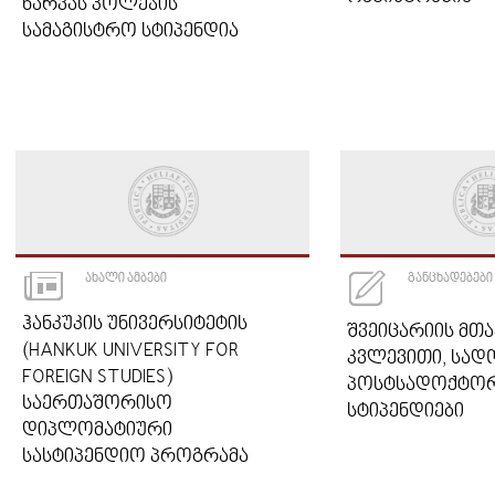
ᲜᲐᲠᲕᲐᲡ ᲙᲝᲚᲔᲯᲘᲡ
ᲡᲐᲛᲐᲒᲘᲡᲢᲠᲝ ᲡᲢᲘᲞᲔᲜᲓᲘᲐ
ᲐᲮᲐᲚᲘ ᲐᲛᲑᲔᲑᲘ
ᲒᲐᲜᲪᲮᲐᲓᲔᲑᲔᲑᲘ
ᲰᲐᲜᲙᲣᲙᲘᲡ ᲣᲜᲘᲕᲔᲠᲡᲘᲢᲔᲢᲘᲡ
ᲨᲕᲔᲘᲪᲐᲠᲘᲘᲡ ᲛᲗ
(HANKUK UNIVERSITY FOR
ᲙᲕᲚᲔᲕᲘᲗᲘ, ᲡᲐ
FOREIGN STUDIES)
ᲞᲝᲡᲢᲡᲐᲓᲝᲥᲢᲝ
ᲡᲐᲔᲠᲗᲐᲨᲝᲠᲘᲡᲝ
ᲡᲢᲘᲞᲔᲜᲓᲘᲔᲑᲘ
ᲓᲘᲞᲚᲝᲛᲐᲢᲘᲣᲠᲘ
ᲡᲐᲡᲢᲘᲞᲔᲜᲓᲘᲝ ᲞᲠᲝᲒᲠᲐᲛᲐ