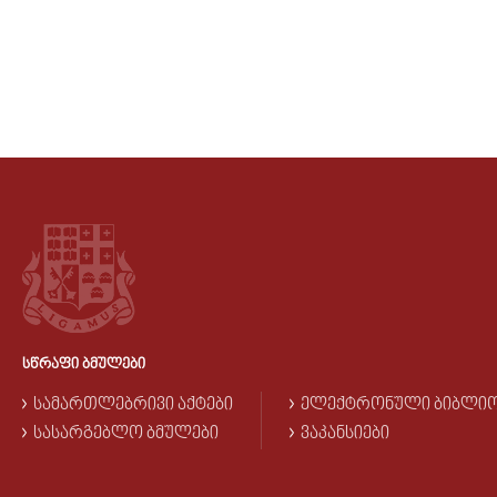
ᲡᲬᲠᲐᲤᲘ ᲑᲛᲣᲚᲔᲑᲘ
ᲡᲐᲛᲐᲠᲗᲚᲔᲑᲠᲘᲕᲘ ᲐᲥᲢᲔᲑᲘ
ᲔᲚᲔᲥᲢᲠᲝᲜᲣᲚᲘ ᲑᲘᲑᲚᲘ
ᲡᲐᲡᲐᲠᲒᲔᲑᲚᲝ ᲑᲛᲣᲚᲔᲑᲘ
ᲕᲐᲙᲐᲜᲡᲘᲔᲑᲘ