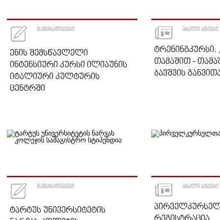
ᲒᲐᲜᲪᲮᲐᲓᲔᲑᲔᲑᲘ
ᲐᲮᲐᲚᲘ ᲐᲛᲑᲔᲑᲘ
ᲢᲠᲔᲜᲘᲜᲒᲙᲣᲠᲡᲘ:
ᲔᲜᲘᲡ ᲨᲔᲛᲡᲬᲐᲕᲚᲔᲚᲘ
ᲗᲐᲛᲐᲨᲘᲗ - ᲗᲐᲛ
ᲘᲜᲢᲔᲜᲡᲘᲣᲠᲘ ᲙᲣᲠᲡᲘ ᲘᲚᲘᲐᲣᲜᲘᲡ
ᲑᲐᲕᲨᲕᲘᲡ ᲒᲐᲜᲕᲘᲗ
ᲘᲢᲐᲚᲘᲣᲠᲘ ᲙᲣᲚᲢᲣᲠᲘᲡ
ᲪᲔᲜᲢᲠᲨᲘ
ᲒᲐᲜᲪᲮᲐᲓᲔᲑᲔᲑᲘ
ᲐᲮᲐᲚᲘ ᲐᲛᲑᲔᲑᲘ
ᲞᲘᲠᲕᲔᲚᲙᲣᲠᲡᲔ
ᲢᲐᲠᲢᲣᲡ ᲣᲜᲘᲕᲔᲠᲡᲘᲢᲔᲢᲘᲡ
ᲠᲔᲒᲘᲡᲢᲠᲐᲪᲘᲐ