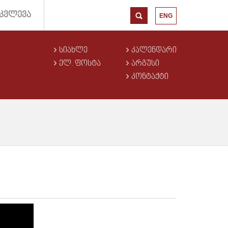
ᲙᲕᲚᲔᲕᲐ
ENG
ᲡᲘᲐᲮᲚᲔ
ᲙᲐᲚᲔᲜᲓᲐᲠᲘ
ᲔᲚ. ᲤᲝᲡᲢᲐ
ᲐᲠᲒᲣᲡᲘ
ᲙᲝᲜᲢᲐᲥᲢᲘ