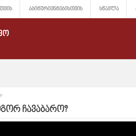
ᲗᲕᲘᲡ
ᲐᲑᲘᲢᲣᲠᲘᲔᲜᲢᲔᲑᲘᲡᲗᲕᲘᲡ
ᲡᲬᲐᲕᲚᲐ
ᲤᲝ
?
ᲒᲝᲠ ᲩᲐᲕᲐᲑᲐᲠᲝ?