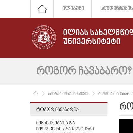
ᲘᲚᲘᲐᲣᲜᲘ
ᲡᲢᲣᲓᲔᲜᲢᲔᲑᲘᲡ
ᲘᲚᲘᲐᲡ ᲡᲐᲮᲔᲚᲛᲬᲘ
ᲣᲜᲘᲕᲔᲠᲡᲘᲢᲔᲢᲘ
ᲠᲝᲒᲝᲠ ᲩᲐᲕᲐᲑᲐᲠᲝ?
ᲛᲗᲐᲕᲐᲠᲘ
ᲐᲑᲘᲢᲣᲠᲘᲔᲜᲢᲔᲑᲘᲡᲗᲕᲘᲡ
ᲠᲝᲒᲝᲠ ᲩᲐᲕᲐᲑᲐᲠᲝ
ᲠᲝ
ᲠᲝᲒᲝᲠ ᲩᲐᲕᲐᲑᲐᲠᲝ?
ᲛᲔᲪᲜᲘᲔᲠᲔᲑᲐᲗᲐ ᲓᲐ
ᲮᲔᲚᲝᲕᲜᲔᲑᲘᲡ ᲤᲐᲙᲣᲚᲢᲔᲢᲖᲔ