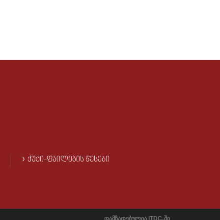
ᲥᲣᲥᲘ-ᲤᲐᲘᲚᲔᲑᲘᲡ ᲬᲔᲡᲔᲑᲘ
დამზადებულია
ITDC
-ში