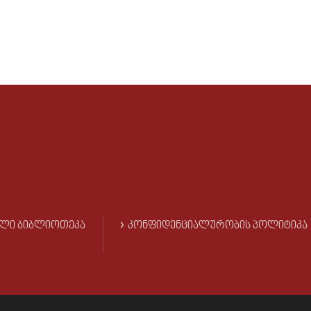
ᲚᲘ ᲑᲘᲑᲚᲘᲝᲗᲔᲙᲐ
ᲙᲝᲜᲤᲘᲓᲔᲜᲪᲘᲐᲚᲣᲠᲝᲑᲘᲡ ᲞᲝᲚᲘᲢᲘᲙᲐ