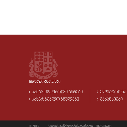
ᲡᲬᲠᲐᲤᲘ ᲑᲛᲣᲚᲔᲑᲘ
ᲡᲐᲛᲐᲠᲗᲚᲔᲑᲠᲘᲕᲘ ᲐᲥᲢᲔᲑᲘ
ᲔᲚᲔᲥᲢᲠᲝᲜᲣ
ᲡᲐᲡᲐᲠᲒᲔᲑᲚᲝ ᲑᲛᲣᲚᲔᲑᲘ
ᲕᲐᲙᲐᲜᲡᲘᲔᲑᲘ
© 2015
საიტის განახლების თარიღი : 2026-06-08