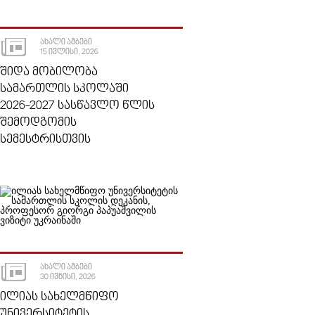
ᲐᲮᲐᲚᲘ ᲐᲛᲑᲔᲑᲘ
15 ᲘᲕᲚᲘᲡᲘ, 2026
ᲨᲘᲓᲐ ᲛᲝᲑᲘᲚᲝᲑᲐ
ᲡᲐᲛᲐᲠᲗᲚᲘᲡ ᲡᲙᲝᲚᲐᲨᲘ
2026-2027 ᲡᲐᲡᲬᲐᲕᲚᲝ ᲬᲚᲘᲡ
ᲨᲔᲛᲝᲓᲒᲝᲛᲘᲡ
ᲡᲔᲛᲔᲡᲢᲠᲘᲡᲗᲕᲘᲡ
ᲐᲮᲐᲚᲘ ᲐᲛᲑᲔᲑᲘ
30 ᲘᲕᲜᲘᲡᲘ, 2026
ᲘᲚᲘᲐᲡ ᲡᲐᲮᲔᲚᲛᲬᲘᲤᲝ
ᲣᲜᲘᲕᲔᲠᲡᲘᲢᲔᲢᲘᲡ