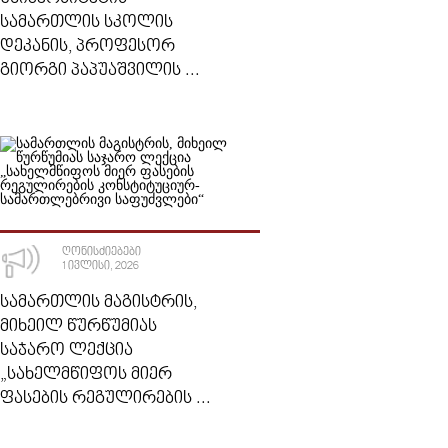
ᲡᲐᲛᲐᲠᲗᲚᲘᲡ ᲡᲙᲝᲚᲘᲡ
ᲓᲔᲙᲐᲜᲘᲡ, ᲞᲠᲝᲤᲔᲡᲝᲠ
ᲒᲘᲝᲠᲒᲘ ᲞᲐᲞᲣᲐᲨᲕᲘᲚᲘᲡ ...
ᲦᲝᲜᲘᲡᲫᲘᲔᲑᲔᲑᲘ
1 ᲘᲕᲚᲘᲡᲘ, 2026
ᲡᲐᲛᲐᲠᲗᲚᲘᲡ ᲛᲐᲒᲘᲡᲢᲠᲘᲡ,
ᲛᲘᲮᲔᲘᲚ ᲬᲣᲠᲬᲣᲛᲘᲐᲡ
ᲡᲐᲯᲐᲠᲝ ᲚᲔᲥᲪᲘᲐ
„ᲡᲐᲮᲔᲚᲛᲬᲘᲤᲝᲡ ᲛᲘᲔᲠ
ᲤᲐᲡᲔᲑᲘᲡ ᲠᲔᲒᲣᲚᲘᲠᲔᲑᲘᲡ ...