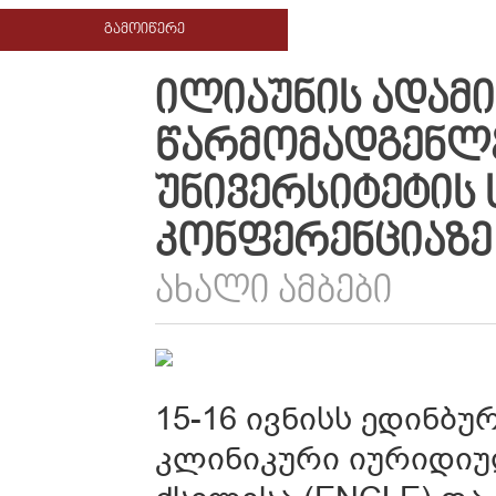
ᲒᲐᲛᲝᲘᲬᲔᲠᲔ
ᲘᲚᲘᲐᲣᲜᲘᲡ ᲐᲓᲐᲛ
ᲬᲐᲠᲛᲝᲛᲐᲓᲒᲔᲜᲚᲔ
ᲣᲜᲘᲕᲔᲠᲡᲘᲢᲔᲢᲘᲡ
ᲙᲝᲜᲤᲔᲠᲔᲜᲪᲘᲐᲖᲔ
ᲐᲮᲐᲚᲘ ᲐᲛᲑᲔᲑᲘ
15-16 ივნისს ედინბუ
კლინიკური იურიდი