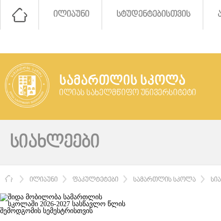
ᲘᲚᲘᲐᲣᲜᲘ
ᲡᲢᲣᲓᲔᲜᲢᲔᲑᲘᲡᲗᲕᲘᲡ
ᲡᲐᲛᲐᲠᲗᲚᲘᲡ ᲡᲙᲝᲚᲐ
ᲘᲚᲘᲐᲡ ᲡᲐᲮᲔᲚᲛᲬᲘᲤᲝ ᲣᲜᲘᲕᲔᲠᲡᲘᲢᲔᲢᲘ
ᲡᲘᲐᲮᲚᲔᲔᲑᲘ
ᲛᲗᲐᲕᲐᲠᲘ
ᲘᲚᲘᲐᲣᲜᲘ
ᲤᲐᲙᲣᲚᲢᲔᲢᲔᲑᲘ
ᲡᲐᲛᲐᲠᲗᲚᲘᲡ ᲡᲙᲝᲚᲐ
ᲡᲘ