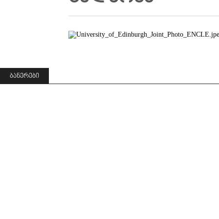
ᲑᲐᲜᲔᲠᲔᲑᲘ