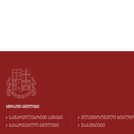
ᲡᲬᲠᲐᲤᲘ ᲑᲛᲣᲚᲔᲑᲘ
ᲡᲐᲛᲐᲠᲗᲚᲔᲑᲠᲘᲕᲘ ᲐᲥᲢᲔᲑᲘ
ᲔᲚᲔᲥᲢᲠᲝᲜᲣᲚᲘ ᲑᲘᲑᲚᲘ
ᲡᲐᲡᲐᲠᲒᲔᲑᲚᲝ ᲑᲛᲣᲚᲔᲑᲘ
ᲕᲐᲙᲐᲜᲡᲘᲔᲑᲘ