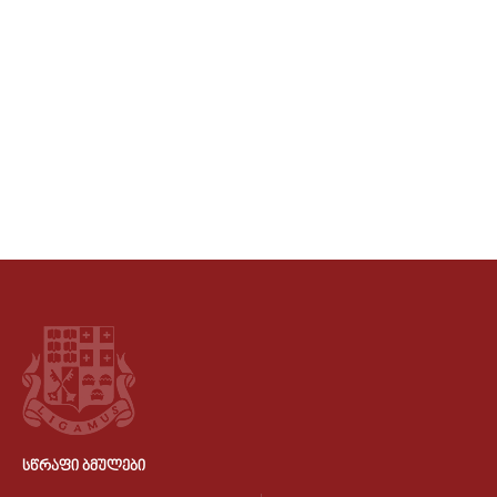
ᲡᲬᲠᲐᲤᲘ ᲑᲛᲣᲚᲔᲑᲘ