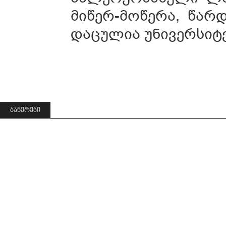
მიწერ-მოწერა, წარ
დაცულია უნივერსიტე
ᲑᲐᲜᲔᲠᲔᲑᲘ