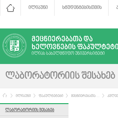
ᲘᲚᲘᲐᲣᲜᲘ
ᲡᲢᲣᲓᲔᲜᲢᲔᲑᲘᲡᲗᲕᲘᲡ
ᲛᲔᲪᲜᲘᲔᲠᲔᲑᲐᲗᲐ ᲓᲐ
ᲮᲔᲚᲝᲕᲜᲔᲑᲘᲡ ᲤᲐᲙᲣᲚᲢᲔᲢ
ᲘᲚᲘᲐᲡ ᲡᲐᲮᲔᲚᲛᲬᲘᲤᲝ ᲣᲜᲘᲕᲔᲠᲡᲘᲢᲔᲢᲘ
ᲚᲐᲑᲝᲠᲐᲢᲝᲠᲘᲘᲡ ᲨᲔᲡᲐᲮᲔᲑ
ᲛᲗᲐᲕᲐᲠᲘ
ᲘᲚᲘᲐᲣᲜᲘ
ᲤᲐᲙᲣᲚᲢᲔᲢᲔᲑᲘ
ᲛᲔᲪᲜᲘᲔᲠᲔᲑᲐᲗᲐ ...
ᲙᲕᲚᲔᲕ
ᲚᲐᲑᲝᲠᲐᲢᲝᲠᲘᲘᲡ ᲨᲔᲡᲐᲮᲔᲑ