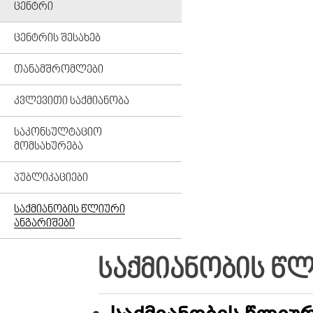
ᲪᲔᲜᲢᲠᲘ
ᲪᲔᲜᲢᲠᲘᲡ ᲨᲔᲡᲐᲮᲔᲑ
ᲗᲐᲜᲐᲛᲨᲠᲝᲛᲚᲔᲑᲘ
ᲙᲕᲚᲔᲕᲘᲗᲘ ᲡᲐᲥᲛᲘᲐᲜᲝᲑᲐ
ᲡᲐᲙᲝᲜᲡᲣᲚᲢᲐᲪᲘᲝ
ᲛᲝᲛᲡᲐᲮᲣᲠᲔᲑᲐ
ᲞᲣᲑᲚᲘᲙᲐᲪᲘᲔᲑᲘ
ᲡᲐᲥᲛᲘᲐᲜᲝᲑᲘᲡ ᲬᲚᲘᲣᲠᲘ
ᲐᲜᲒᲐᲠᲘᲨᲔᲑᲘ
ᲡᲐᲥᲛᲘᲐᲜᲝᲑᲘᲡ ᲬᲚ