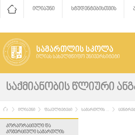
ᲘᲚᲘᲐᲣᲜᲘ
ᲡᲢᲣᲓᲔᲜᲢᲔᲑᲘᲡᲗᲕᲘᲡ
ᲡᲐᲛᲐᲠᲗᲚᲘᲡ ᲡᲙᲝᲚᲐ
ᲘᲚᲘᲐᲡ ᲡᲐᲮᲔᲚᲛᲬᲘᲤᲝ ᲣᲜᲘᲕᲔᲠᲡᲘᲢᲔᲢᲘ
ᲡᲐᲥᲛᲘᲐᲜᲝᲑᲘᲡ ᲬᲚᲘᲣᲠᲘ ᲐᲜᲒ
ᲛᲗᲐᲕᲐᲠᲘ
ᲘᲚᲘᲐᲣᲜᲘ
ᲤᲐᲙᲣᲚᲢᲔᲢᲔᲑᲘ
ᲡᲐᲛᲐᲠᲗᲚᲘᲡ ...
ᲪᲔᲜᲢᲠᲔ
ᲙᲝᲠᲞᲝᲠᲐᲪᲘᲣᲚᲘ ᲓᲐ
ᲙᲝᲛᲔᲠᲪᲘᲣᲚᲘ ᲡᲐᲛᲐᲠᲗᲚᲘᲡ