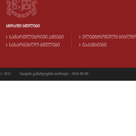
ᲡᲬᲠᲐᲤᲘ ᲑᲛᲣᲚᲔᲑᲘ
ᲡᲐᲛᲐᲠᲗᲚᲔᲑᲠᲘᲕᲘ ᲐᲥᲢᲔᲑᲘ
ᲔᲚᲔᲥᲢᲠᲝᲜᲣᲚᲘ ᲑᲘᲑᲚᲘ
ᲡᲐᲡᲐᲠᲒᲔᲑᲚᲝ ᲑᲛᲣᲚᲔᲑᲘ
ᲕᲐᲙᲐᲜᲡᲘᲔᲑᲘ
© 2015
საიტის განახლების თარიღი : 2026-08-08