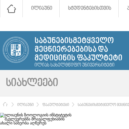
ᲘᲚᲘᲐᲣᲜᲘ
ᲡᲢᲣᲓᲔᲜᲢᲔᲑᲘᲡᲗᲕᲘᲡ
ᲡᲐᲑᲣᲜᲔᲑᲘᲡᲛᲔᲢᲧᲕᲔᲚᲝ
ᲛᲔᲪᲜᲘᲔᲠᲔᲑᲔᲑᲘᲡᲐ ᲓᲐ
ᲛᲔᲓᲘᲪᲘᲜᲘᲡ ᲤᲐᲙᲣᲚᲢᲔᲢᲘ
ᲘᲚᲘᲐᲡ ᲡᲐᲮᲔᲚᲛᲬᲘᲤᲝ ᲣᲜᲘᲕᲔᲠᲡᲘᲢᲔᲢᲘ
ᲡᲘᲐᲮᲚᲔᲔᲑᲘ
ᲛᲗᲐᲕᲐᲠᲘ
ᲘᲚᲘᲐᲣᲜᲘ
ᲤᲐᲙᲣᲚᲢᲔᲢᲔᲑᲘ
ᲡᲐᲑᲣᲜᲔᲑᲘᲡᲛᲔᲢᲧᲕᲔᲚᲝ ᲛᲔᲪᲜᲘ