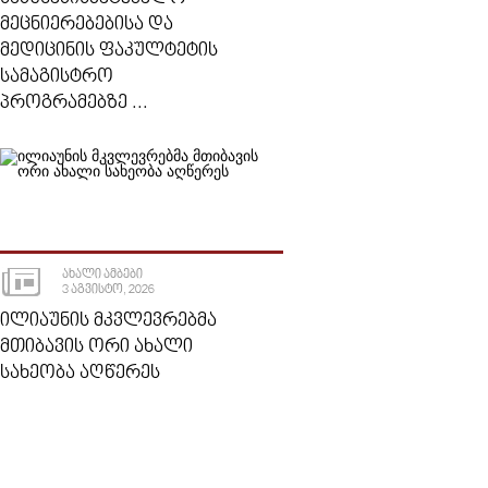
ᲛᲔᲪᲜᲘᲔᲠᲔᲑᲔᲑᲘᲡᲐ ᲓᲐ
ᲛᲔᲓᲘᲪᲘᲜᲘᲡ ᲤᲐᲙᲣᲚᲢᲔᲢᲘᲡ
ᲡᲐᲛᲐᲒᲘᲡᲢᲠᲝ
ᲞᲠᲝᲒᲠᲐᲛᲔᲑᲖᲔ ...
ᲐᲮᲐᲚᲘ ᲐᲛᲑᲔᲑᲘ
3 ᲐᲒᲕᲘᲡᲢᲝ, 2026
ᲘᲚᲘᲐᲣᲜᲘᲡ ᲛᲙᲕᲚᲔᲕᲠᲔᲑᲛᲐ
ᲛᲗᲘᲑᲐᲕᲘᲡ ᲝᲠᲘ ᲐᲮᲐᲚᲘ
ᲡᲐᲮᲔᲝᲑᲐ ᲐᲦᲬᲔᲠᲔᲡ