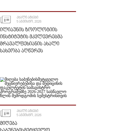
ᲐᲮᲐᲚᲘ ᲐᲛᲑᲔᲑᲘ
5 ᲐᲒᲕᲘᲡᲢᲝ, 2026
ᲘᲚᲘᲐᲣᲜᲘᲡ ᲖᲝᲝᲚᲝᲒᲘᲘᲡ
ᲘᲜᲡᲢᲘᲢᲣᲢᲘᲡ ᲛᲙᲕᲚᲔᲕᲠᲔᲑᲛᲐ
ᲛᲠᲐᲕᲐᲚᲤᲔᲮᲘᲐᲜᲘᲡ ᲐᲮᲐᲚᲘ
ᲡᲐᲮᲔᲝᲑᲐ ᲐᲦᲬᲔᲠᲔᲡ
ᲐᲮᲐᲚᲘ ᲐᲛᲑᲔᲑᲘ
5 ᲐᲒᲕᲘᲡᲢᲝ, 2026
ᲛᲘᲦᲔᲑᲐ
ᲡᲐᲑᲣᲜᲔᲑᲘᲡᲛᲔᲢᲧᲕᲔᲚᲝ