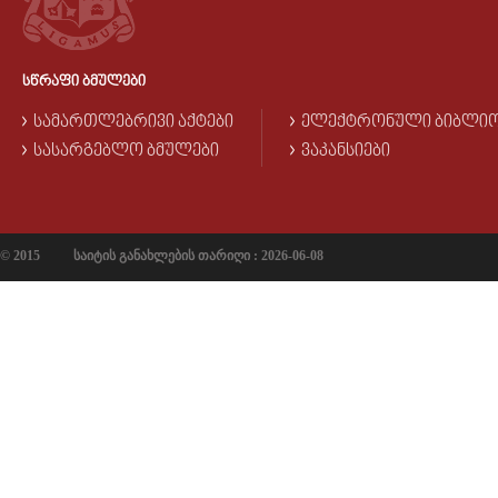
ᲡᲬᲠᲐᲤᲘ ᲑᲛᲣᲚᲔᲑᲘ
ᲡᲐᲛᲐᲠᲗᲚᲔᲑᲠᲘᲕᲘ ᲐᲥᲢᲔᲑᲘ
ᲔᲚᲔᲥᲢᲠᲝᲜᲣᲚᲘ ᲑᲘᲑᲚᲘ
ᲡᲐᲡᲐᲠᲒᲔᲑᲚᲝ ᲑᲛᲣᲚᲔᲑᲘ
ᲕᲐᲙᲐᲜᲡᲘᲔᲑᲘ
© 2015
საიტის განახლების თარიღი : 2026-06-08