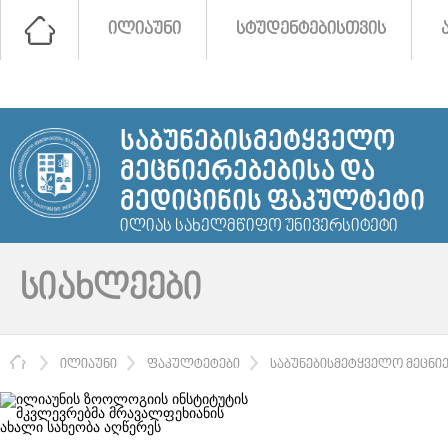
ᲘᲚᲘᲐᲣᲜᲘ
ᲡᲢᲣᲓᲔᲜᲢᲔᲑᲘᲡᲗᲕᲘᲡ
ᲡᲐᲑᲣᲜᲔᲑᲘᲡᲛᲔᲢᲧᲕᲔᲚᲝ
ᲛᲔᲪᲜᲘᲔᲠᲔᲑᲔᲑᲘᲡᲐ ᲓᲐ
ᲛᲔᲓᲘᲪᲘᲜᲘᲡ ᲤᲐᲙᲣᲚᲢᲔᲢᲘ
ᲘᲚᲘᲐᲡ ᲡᲐᲮᲔᲚᲛᲬᲘᲤᲝ ᲣᲜᲘᲕᲔᲠᲡᲘᲢᲔᲢᲘ
ᲡᲘᲐᲮᲚᲔᲔᲑᲘ
ᲛᲗᲐᲕᲐᲠᲘ
ᲘᲚᲘᲐᲣᲜᲘ
ᲤᲐᲙᲣᲚᲢᲔᲢᲔᲑᲘ
ᲡᲐᲑᲣᲜᲔᲑᲘᲡᲛᲔᲢᲧᲕᲔᲚᲝ ᲛᲔᲪᲜᲘ