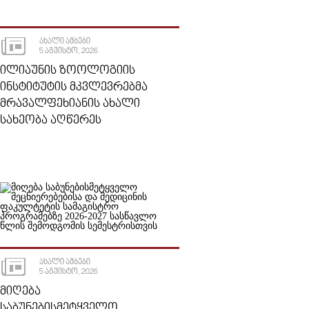
ᲐᲮᲐᲚᲘ ᲐᲛᲑᲔᲑᲘ
5 ᲐᲒᲕᲘᲡᲢᲝ, 2026
ᲘᲚᲘᲐᲣᲜᲘᲡ ᲖᲝᲝᲚᲝᲒᲘᲘᲡ
ᲘᲜᲡᲢᲘᲢᲣᲢᲘᲡ ᲛᲙᲕᲚᲔᲕᲠᲔᲑᲛᲐ
ᲛᲠᲐᲕᲐᲚᲤᲔᲮᲘᲐᲜᲘᲡ ᲐᲮᲐᲚᲘ
ᲡᲐᲮᲔᲝᲑᲐ ᲐᲦᲬᲔᲠᲔᲡ
ᲐᲮᲐᲚᲘ ᲐᲛᲑᲔᲑᲘ
5 ᲐᲒᲕᲘᲡᲢᲝ, 2026
ᲛᲘᲦᲔᲑᲐ
ᲡᲐᲑᲣᲜᲔᲑᲘᲡᲛᲔᲢᲧᲕᲔᲚᲝ