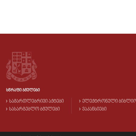
ᲡᲬᲠᲐᲤᲘ ᲑᲛᲣᲚᲔᲑᲘ
ᲡᲐᲛᲐᲠᲗᲚᲔᲑᲠᲘᲕᲘ ᲐᲥᲢᲔᲑᲘ
ᲔᲚᲔᲥᲢᲠᲝᲜᲣᲚᲘ ᲑᲘᲑᲚᲘ
ᲡᲐᲡᲐᲠᲒᲔᲑᲚᲝ ᲑᲛᲣᲚᲔᲑᲘ
ᲕᲐᲙᲐᲜᲡᲘᲔᲑᲘ