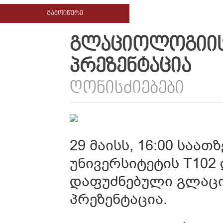
ᲒᲐᲛᲝᲘᲬᲔᲠᲔ
ᲒᲚᲐᲪᲘᲝᲚᲝᲒᲘᲘᲡ
ᲞᲠᲔᲖᲔᲜᲢᲐᲪᲘᲐ
ᲦᲝᲜᲘᲡᲫᲘᲔᲑᲔᲑᲘ
29 მაისს, 16:00 საა
უნივერსიტეტის T102
დაფუძნებული გლაც
პრეზენტაცია.