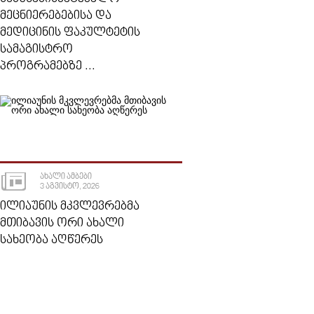
ᲛᲔᲪᲜᲘᲔᲠᲔᲑᲔᲑᲘᲡᲐ ᲓᲐ
ᲛᲔᲓᲘᲪᲘᲜᲘᲡ ᲤᲐᲙᲣᲚᲢᲔᲢᲘᲡ
ᲡᲐᲛᲐᲒᲘᲡᲢᲠᲝ
ᲞᲠᲝᲒᲠᲐᲛᲔᲑᲖᲔ ...
ᲐᲮᲐᲚᲘ ᲐᲛᲑᲔᲑᲘ
3 ᲐᲒᲕᲘᲡᲢᲝ, 2026
ᲘᲚᲘᲐᲣᲜᲘᲡ ᲛᲙᲕᲚᲔᲕᲠᲔᲑᲛᲐ
ᲛᲗᲘᲑᲐᲕᲘᲡ ᲝᲠᲘ ᲐᲮᲐᲚᲘ
ᲡᲐᲮᲔᲝᲑᲐ ᲐᲦᲬᲔᲠᲔᲡ