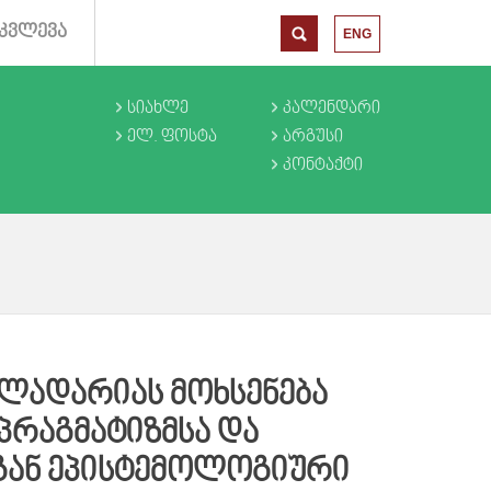
ᲙᲕᲚᲔᲕᲐ
ENG
ᲡᲘᲐᲮᲚᲔ
ᲙᲐᲚᲔᲜᲓᲐᲠᲘ
ᲔᲚ. ᲤᲝᲡᲢᲐ
ᲐᲠᲒᲣᲡᲘ
ᲙᲝᲜᲢᲐᲥᲢᲘ
ᲚᲐᲓᲐᲠᲘᲐᲡ ᲛᲝᲮᲡᲔᲜᲔᲑᲐ
ᲞᲠᲐᲒᲛᲐᲢᲘᲖᲛᲡᲐ ᲓᲐ
ᲒᲐᲜ ᲔᲞᲘᲡᲢᲔᲛᲝᲚᲝᲒᲘᲣᲠᲘ