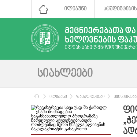
ᲘᲚᲘᲐᲣᲜᲘ
ᲡᲢᲣᲓᲔᲜᲢᲔᲑᲘᲡ
ᲛᲔᲪᲜᲘᲔᲠᲔᲑᲐᲗᲐ ᲓᲐ
ᲮᲔᲚᲝᲕᲜᲔᲑᲘᲡ ᲤᲐᲙ
ᲘᲚᲘᲐᲡ ᲡᲐᲮᲔᲚᲛᲬᲘᲤᲝ ᲣᲜᲘᲕᲔᲠᲡ
ᲡᲘᲐᲮᲚᲔᲔᲑᲘ
ᲛᲗᲐᲕᲐᲠᲘ
ᲘᲚᲘᲐᲣᲜᲘ
ᲤᲐᲙᲣᲚᲢᲔᲢᲔᲑᲘ
ᲛᲔᲪᲜᲘᲔᲠᲔᲑ
ᲤᲘ
„Ჭ
ᲐᲓ