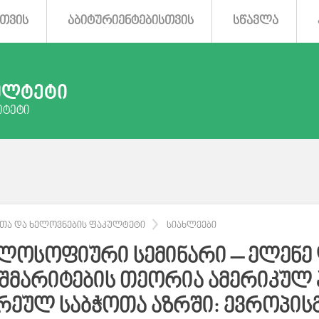
ᲗᲕᲘᲡ
ᲐᲑᲘᲢᲣᲠᲘᲔᲜᲢᲔᲑᲘᲡᲗᲕᲘᲡ
ᲡᲬᲐᲕᲚᲐ
ᲣᲚᲢᲔᲢᲘ
ᲘᲢᲔᲢᲘ
ᲐᲗᲐ ᲓᲐ ᲮᲔᲚᲝᲕᲜᲔᲑᲘᲡ ᲤᲐᲙᲣᲚᲢᲔᲢᲘ
ᲡᲘᲐᲮᲚᲔᲔᲑᲘ
ᲚᲝᲡᲝᲤᲘᲣᲠᲘ ᲡᲔᲛᲘᲜᲐᲠᲘ – ᲔᲚᲔᲜᲔ 
ᲔᲨᲛᲐᲠᲘᲢᲔᲑᲘᲡ ᲗᲔᲝᲠᲘᲐ ᲐᲛᲔᲠᲘᲙᲣᲚ 
ᲠᲔᲣᲚ ᲡᲐᲑᲭᲝᲗᲐ ᲐᲖᲠᲨᲘ: ᲔᲕᲠᲝᲞᲘᲡ