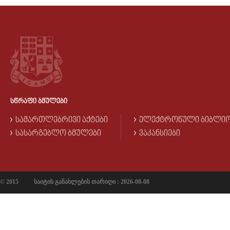
ᲡᲬᲠᲐᲤᲘ ᲑᲛᲣᲚᲔᲑᲘ
ᲡᲐᲛᲐᲠᲗᲚᲔᲑᲠᲘᲕᲘ ᲐᲥᲢᲔᲑᲘ
ᲔᲚᲔᲥᲢᲠᲝᲜᲣᲚᲘ ᲑᲘᲑᲚᲘ
ᲡᲐᲡᲐᲠᲒᲔᲑᲚᲝ ᲑᲛᲣᲚᲔᲑᲘ
ᲕᲐᲙᲐᲜᲡᲘᲔᲑᲘ
© 2015
საიტის განახლების თარიღი : 2026-08-08