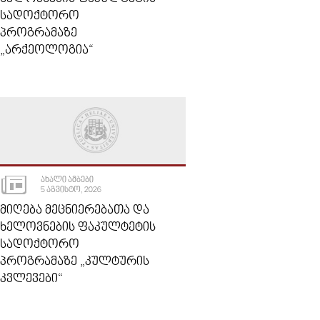
ᲡᲐᲓᲝᲥᲢᲝᲠᲝ
ᲞᲠᲝᲒᲠᲐᲛᲐᲖᲔ
„ᲐᲠᲥᲔᲝᲚᲝᲒᲘᲐ“
ᲐᲮᲐᲚᲘ ᲐᲛᲑᲔᲑᲘ
5 ᲐᲒᲕᲘᲡᲢᲝ, 2026
ᲛᲘᲦᲔᲑᲐ ᲛᲔᲪᲜᲘᲔᲠᲔᲑᲐᲗᲐ ᲓᲐ
ᲮᲔᲚᲝᲕᲜᲔᲑᲘᲡ ᲤᲐᲙᲣᲚᲢᲔᲢᲘᲡ
ᲡᲐᲓᲝᲥᲢᲝᲠᲝ
ᲞᲠᲝᲒᲠᲐᲛᲐᲖᲔ „ᲙᲣᲚᲢᲣᲠᲘᲡ
ᲙᲕᲚᲔᲕᲔᲑᲘ“