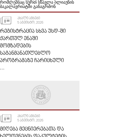
ᲐᲮᲐᲚᲘ ᲐᲛᲑᲔᲑᲘ
5 ᲐᲒᲕᲘᲡᲢᲝ, 2026
ᲠᲔᲒᲘᲡᲢᲠᲐᲪᲘᲐ ᲡᲮᲕᲐ ᲣᲡᲓ-ᲨᲘ
ᲥᲐᲠᲗᲣᲚ ᲔᲜᲐᲨᲘ
ᲛᲝᲛᲖᲐᲓᲔᲑᲘᲡ
ᲡᲐᲒᲐᲜᲛᲐᲜᲐᲗᲚᲔᲑᲚᲝ
ᲞᲠᲝᲒᲠᲐᲛᲐᲖᲔ ᲩᲐᲠᲘᲪᲮᲣᲚᲘ
...
ᲐᲮᲐᲚᲘ ᲐᲛᲑᲔᲑᲘ
5 ᲐᲒᲕᲘᲡᲢᲝ, 2026
ᲛᲘᲦᲔᲑᲐ ᲛᲔᲪᲜᲘᲔᲠᲔᲑᲐᲗᲐ ᲓᲐ
ᲮᲔᲚᲝᲕᲜᲔᲑᲘᲡ ᲤᲐᲙᲣᲚᲢᲔᲢᲘᲡ