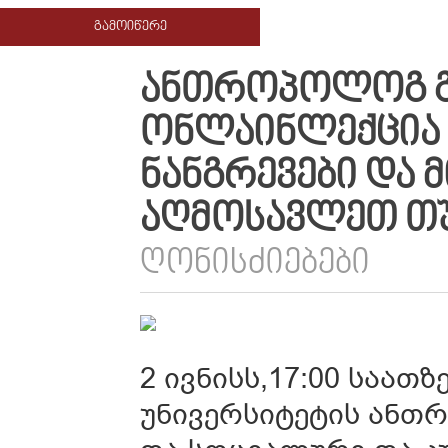
ᲒᲐᲛᲝᲘᲬᲔᲠᲔ
ᲐᲜᲗᲠᲝᲞᲝᲚᲝᲒ Გ
ᲝᲜᲚᲐᲘᲜᲚᲔᲥᲪᲘᲐ „
ᲜᲐᲜᲒᲠᲔᲕᲔᲑᲘ ᲓᲐ
ᲐᲦᲛᲝᲡᲐᲕᲚᲔᲗ Თ
ᲦᲝᲜᲘᲡᲫᲘᲔᲑᲔᲑᲘ
2 ივნისს,17:00 საათ
უნივერსიტეტის ანთ