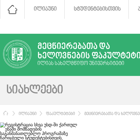
ᲘᲚᲘᲐᲣᲜᲘ
ᲡᲢᲣᲓᲔᲜᲢᲔᲑᲘᲡᲗᲕᲘᲡ
ᲛᲔᲪᲜᲘᲔᲠᲔᲑᲐᲗᲐ ᲓᲐ
ᲮᲔᲚᲝᲕᲜᲔᲑᲘᲡ ᲤᲐᲙᲣᲚᲢᲔᲢ
ᲘᲚᲘᲐᲡ ᲡᲐᲮᲔᲚᲛᲬᲘᲤᲝ ᲣᲜᲘᲕᲔᲠᲡᲘᲢᲔᲢᲘ
ᲡᲘᲐᲮᲚᲔᲔᲑᲘ
ᲛᲗᲐᲕᲐᲠᲘ
ᲘᲚᲘᲐᲣᲜᲘ
ᲤᲐᲙᲣᲚᲢᲔᲢᲔᲑᲘ
ᲛᲔᲪᲜᲘᲔᲠᲔᲑᲐᲗᲐ ᲓᲐ ᲮᲔᲚᲝᲕᲜ