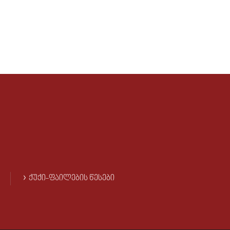
ᲥᲣᲥᲘ-ᲤᲐᲘᲚᲔᲑᲘᲡ ᲬᲔᲡᲔᲑᲘ