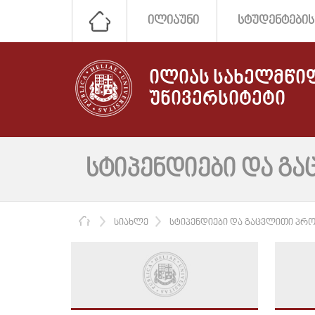
ᲘᲚᲘᲐᲣᲜᲘ
ᲡᲢᲣᲓᲔᲜᲢᲔᲑᲘᲡ
ᲘᲚᲘᲐᲡ ᲡᲐᲮᲔᲚᲛᲬᲘ
ᲣᲜᲘᲕᲔᲠᲡᲘᲢᲔᲢᲘ
ᲡᲢᲘᲞᲔᲜᲓᲘᲔᲑᲘ ᲓᲐ Გ
ᲛᲗᲐᲕᲐᲠᲘ
ᲡᲘᲐᲮᲚᲔ
ᲡᲢᲘᲞᲔᲜᲓᲘᲔᲑᲘ ᲓᲐ ᲒᲐᲪᲕᲚᲘᲗᲘ ᲞᲠᲝ