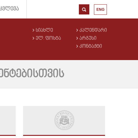
ᲙᲕᲚᲔᲕᲐ
ENG
ᲡᲘᲐᲮᲚᲔ
ᲙᲐᲚᲔᲜᲓᲐᲠᲘ
ᲔᲚ. ᲤᲝᲡᲢᲐ
ᲐᲠᲒᲣᲡᲘ
ᲙᲝᲜᲢᲐᲥᲢᲘ
ᲔᲜᲢᲔᲑᲘᲡᲗᲕᲘᲡ