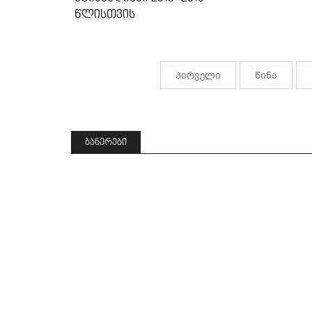
ᲬᲚᲘᲡᲗᲕᲘᲡ
პირველი
წინა
ᲑᲐᲜᲔᲠᲔᲑᲘ