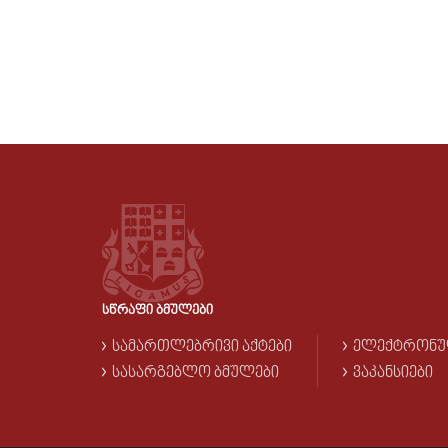
ᲡᲬᲠᲐᲤᲘ ᲑᲛᲣᲚᲔᲑᲘ
ᲡᲐᲛᲐᲠᲗᲚᲔᲑᲠᲘᲕᲘ ᲐᲥᲢᲔᲑᲘ
ᲔᲚᲔᲥᲢᲠᲝᲜᲣ
ᲡᲐᲡᲐᲠᲒᲔᲑᲚᲝ ᲑᲛᲣᲚᲔᲑᲘ
ᲕᲐᲙᲐᲜᲡᲘᲔᲑᲘ