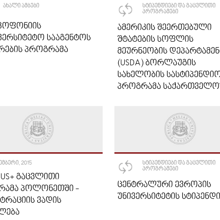
ᲐᲮᲐᲚᲘ ᲐᲛᲑᲔᲑᲘ
ᲡᲢᲘᲞᲔᲜᲓᲘᲔᲑᲘ ᲓᲐ ᲒᲐᲪᲕᲚᲘᲗᲘ
ᲞᲠᲝᲒᲠᲐᲛᲔᲑᲘ
ᲙᲝᲤᲝᲜᲘᲘᲡ
ᲐᲛᲔᲠᲘᲙᲘᲡ ᲨᲔᲔᲠᲗᲔᲑᲣᲚᲘ
ᲕᲔᲠᲡᲘᲢᲔᲢᲝ ᲡᲐᲐᲒᲔᲜᲢᲝᲡ
ᲨᲢᲐᲢᲔᲑᲘᲡ ᲡᲝᲤᲚᲘᲡ
ᲠᲔᲑᲘᲡ ᲞᲠᲝᲒᲠᲐᲛᲐ
ᲛᲔᲣᲠᲜᲔᲝᲑᲘᲡ ᲓᲔᲞᲐᲠᲢᲐᲛᲔᲜ
(USDA) ᲑᲝᲠᲚᲐᲣᲒᲘᲡ
ᲡᲐᲮᲔᲚᲝᲑᲘᲡ ᲡᲐᲡᲢᲘᲞᲔᲜᲓᲘ
ᲞᲠᲝᲒᲠᲐᲛᲐ ᲡᲐᲥᲐᲠᲗᲕᲔᲚᲝ
ᲔᲛᲑᲔᲠᲘ, 2015
ᲡᲢᲘᲞᲔᲜᲓᲘᲔᲑᲘ ᲓᲐ ᲒᲐᲪᲕᲚᲘᲗᲘ
ᲞᲠᲝᲒᲠᲐᲛᲔᲑᲘ
US+ ᲒᲐᲪᲕᲚᲘᲗᲘ
ᲪᲔᲜᲢᲠᲐᲚᲣᲠᲘ ᲔᲕᲠᲝᲞᲘᲡ
ᲠᲐᲛᲐ ᲞᲝᲚᲝᲜᲔᲗᲨᲘ -
ᲣᲜᲘᲕᲔᲠᲡᲘᲢᲔᲢᲘᲡ ᲡᲢᲘᲞᲔᲜᲓᲘ
ᲢᲠᲐᲪᲘᲘᲡ ᲕᲐᲓᲘᲡ
ᲚᲔᲑᲐ