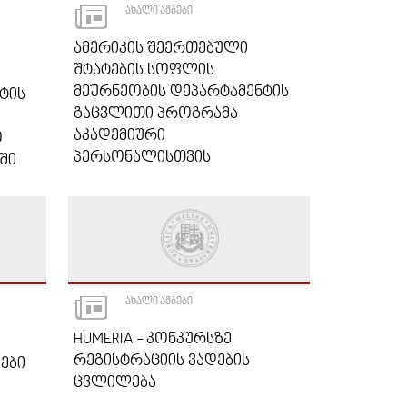
ᲐᲮᲐᲚᲘ ᲐᲛᲑᲔᲑᲘ
ᲐᲛᲔᲠᲘᲙᲘᲡ ᲨᲔᲔᲠᲗᲔᲑᲣᲚᲘ
ᲨᲢᲐᲢᲔᲑᲘᲡ ᲡᲝᲤᲚᲘᲡ
ᲛᲔᲣᲠᲜᲔᲝᲑᲘᲡ ᲓᲔᲞᲐᲠᲢᲐᲛᲔᲜᲢᲘᲡ
ᲢᲘᲡ
ᲒᲐᲪᲕᲚᲘᲗᲘ ᲞᲠᲝᲒᲠᲐᲛᲐ
ᲐᲙᲐᲓᲔᲛᲘᲣᲠᲘ
Ო
ᲞᲔᲠᲡᲝᲜᲐᲚᲘᲡᲗᲕᲘᲡ
ᲨᲘ
ᲐᲮᲐᲚᲘ ᲐᲛᲑᲔᲑᲘ
HUMERIA - ᲙᲝᲜᲙᲣᲠᲡᲖᲔ
ᲠᲔᲒᲘᲡᲢᲠᲐᲪᲘᲘᲡ ᲕᲐᲓᲔᲑᲘᲡ
ᲔᲑᲘ
ᲪᲕᲚᲘᲚᲔᲑᲐ