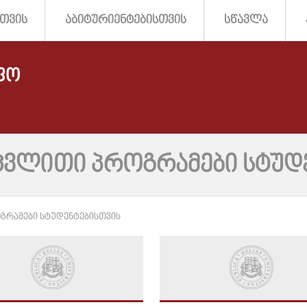
ᲗᲕᲘᲡ
ᲐᲑᲘᲢᲣᲠᲘᲔᲜᲢᲔᲑᲘᲡᲗᲕᲘᲡ
ᲡᲬᲐᲕᲚᲐ
ᲤᲝ
ᲐᲪᲕᲚᲘᲗᲘ ᲞᲠᲝᲒᲠᲐᲛᲔᲑᲘ ᲡᲢᲣᲓ
ᲒᲠᲐᲛᲔᲑᲘ ᲡᲢᲣᲓᲔᲜᲢᲔᲑᲘᲡᲗᲕᲘᲡ