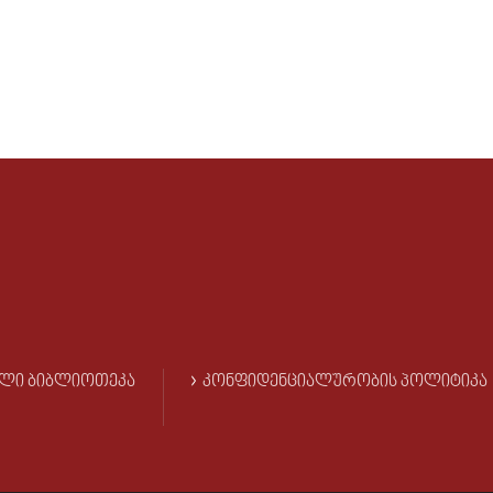
ᲚᲘ ᲑᲘᲑᲚᲘᲝᲗᲔᲙᲐ
ᲙᲝᲜᲤᲘᲓᲔᲜᲪᲘᲐᲚᲣᲠᲝᲑᲘᲡ ᲞᲝᲚᲘᲢᲘᲙᲐ