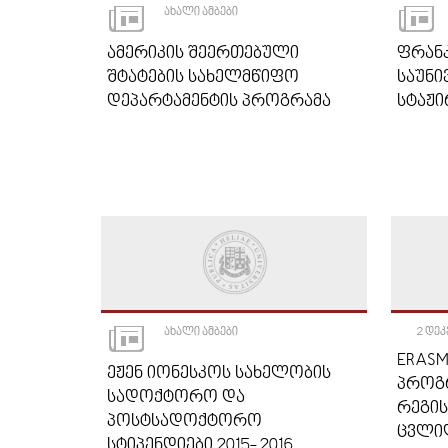
ᲐᲮᲐᲚᲘ ᲐᲛᲑᲔᲑᲘ
ᲐᲛᲔᲠᲘᲙᲘᲡ ᲨᲔᲔᲠᲗᲔᲑᲣᲚᲘ
ᲤᲠᲐᲜ
ᲨᲢᲐᲢᲔᲑᲘᲡ ᲡᲐᲮᲔᲚᲛᲬᲘᲤᲝ
ᲡᲐᲣᲜᲘ
ᲓᲔᲞᲐᲠᲢᲐᲛᲔᲜᲢᲘᲡ ᲞᲠᲝᲒᲠᲐᲛᲐ
ᲡᲢᲐᲟᲘ
ᲐᲮᲐᲚᲘ ᲐᲛᲑᲔᲑᲘ
2 ᲓᲔᲙ
ERASM
ᲔᲟᲔᲜ ᲘᲝᲜᲔᲡᲙᲝᲡ ᲡᲐᲮᲔᲚᲝᲑᲘᲡ
ᲞᲠᲝᲒ
ᲡᲐᲓᲝᲥᲢᲝᲠᲝ ᲓᲐ
ᲠᲔᲒᲘᲡ
ᲞᲝᲡᲢᲡᲐᲓᲝᲥᲢᲝᲠᲝ
ᲪᲕᲚᲘ
ᲡᲢᲘᲞᲔᲜᲓᲘᲔᲑᲘ 2015- 2016