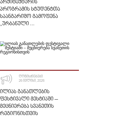
ᲐᲠᲥᲘᲢᲔᲥᲢᲣᲠᲘᲡ
ᲞᲠᲝᲒᲠᲐᲛᲘᲡ ᲡᲢᲣᲓᲔᲜᲢᲗᲐ
ᲡᲐᲐᲜᲒᲐᲠᲘᲨᲝ ᲒᲐᲛᲝᲤᲔᲜᲐ
„ᲣᲠᲑᲐᲜᲣᲚᲘ ...
ᲦᲝᲜᲘᲡᲫᲘᲔᲑᲔᲑᲘ
26 ᲘᲕᲚᲘᲡᲘ, 2026
ᲘᲚᲘᲐᲡ ᲒᲐᲜᲐᲗᲚᲔᲑᲘᲡ
ᲤᲔᲡᲢᲘᲕᲐᲚᲘ ᲛᲔᲡᲢᲘᲐᲨᲘ –
ᲛᲔᲪᲜᲘᲔᲠᲔᲑᲐ ᲡᲕᲐᲜᲔᲗᲘᲡ
ᲠᲔᲒᲘᲝᲜᲘᲡᲗᲕᲘᲡ