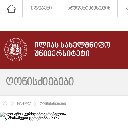
ᲘᲚᲘᲐᲣᲜᲘ
ᲡᲢᲣᲓᲔᲜᲢᲔᲑᲘᲡᲗᲕᲘᲡ
ᲘᲚᲘᲐᲡ ᲡᲐᲮᲔᲚᲛᲬᲘᲤᲝ
ᲣᲜᲘᲕᲔᲠᲡᲘᲢᲔᲢᲘ
ᲦᲝᲜᲘᲡᲫᲘᲔᲑᲔᲑᲘ
ᲛᲗᲐᲕᲐᲠᲘ
ᲡᲘᲐᲮᲚᲔ
ᲦᲝᲜᲘᲡᲫᲘᲔᲑᲔᲑᲘ