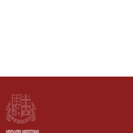
ᲡᲬᲠᲐᲤᲘ ᲑᲛᲣᲚᲔᲑᲘ