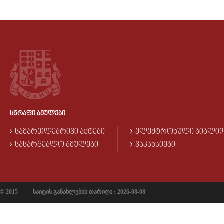
ᲡᲬᲠᲐᲤᲘ ᲑᲛᲣᲚᲔᲑᲘ
ᲡᲐᲛᲐᲠᲗᲚᲔᲑᲠᲘᲕᲘ ᲐᲥᲢᲔᲑᲘ
ᲔᲚᲔᲥᲢᲠᲝᲜᲣᲚᲘ ᲑᲘᲑᲚᲘ
ᲡᲐᲡᲐᲠᲒᲔᲑᲚᲝ ᲑᲛᲣᲚᲔᲑᲘ
ᲕᲐᲙᲐᲜᲡᲘᲔᲑᲘ
© 2015
საიტის განახლების თარიღი : 2026-08-08