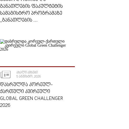
ᲒᲐᲜᲐᲗᲚᲔᲑᲘᲡ ᲤᲐᲙᲣᲚᲢᲔᲢᲘᲡ
ᲡᲐᲛᲐᲒᲘᲡᲢᲠᲝ ᲞᲠᲝᲒᲠᲐᲛᲐᲖᲔ
„ᲒᲐᲜᲐᲗᲚᲔᲑᲘᲡ ...
ᲐᲮᲐᲚᲘ ᲐᲛᲑᲔᲑᲘ
5 ᲐᲒᲕᲘᲡᲢᲝ, 2026
ᲓᲐᲡᲠᲣᲚᲓᲐ ᲙᲝᲠᲔᲣᲚ-
ᲥᲐᲠᲗᲣᲚᲘ ᲙᲕᲘᲠᲔᲣᲚᲘ
GLOBAL GREEN CHALLENGER
2026