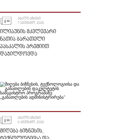
ᲐᲮᲐᲚᲘ ᲐᲛᲑᲔᲑᲘ
7 ᲐᲒᲕᲘᲡᲢᲝ, 2026
ᲘᲚᲘᲐᲣᲜᲘᲡ ᲛᲙᲕᲚᲔᲕᲐᲠᲘ
ᲜᲐᲗᲘᲐ ᲑᲐᲠᲐᲗᲔᲚᲘ
ᲞᲐᲡᲙᲐᲚᲘᲡ ᲞᲠᲔᲛᲘᲘᲗ
ᲓᲐᲯᲘᲚᲓᲝᲕᲓᲐ
ᲐᲮᲐᲚᲘ ᲐᲛᲑᲔᲑᲘ
6 ᲐᲒᲕᲘᲡᲢᲝ, 2026
ᲛᲘᲦᲔᲑᲐ ᲑᲘᲖᲜᲔᲡᲘᲡ,
ᲢᲔᲥᲜᲝᲚᲝᲒᲘᲘᲡᲐ ᲓᲐ