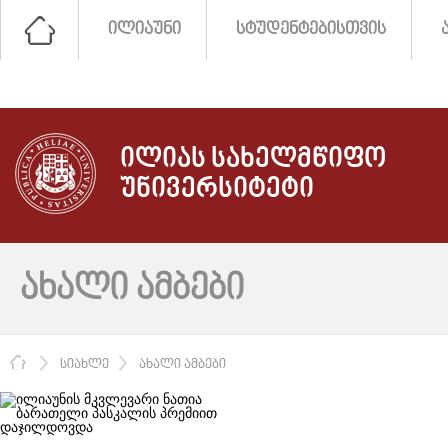
ᲘᲚᲘᲐᲣᲜᲘ
ᲡᲢᲣᲓᲔᲜᲢᲔᲑᲘᲡᲗᲕᲘᲡ
ᲘᲚᲘᲐᲡ ᲡᲐᲮᲔᲚᲛᲬᲘᲤᲝ
ᲣᲜᲘᲕᲔᲠᲡᲘᲢᲔᲢᲘ
ᲐᲮᲐᲚᲘ ᲐᲛᲑᲔᲑᲘ
ᲛᲗᲐᲕᲐᲠᲘ
ᲡᲘᲐᲮᲚᲔ
ᲐᲮᲐᲚᲘ ᲐᲛᲑᲔᲑᲘ