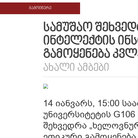
ᲒᲐᲛᲝᲘᲬᲔᲠᲔ
ᲡᲐᲛᲣᲨᲐᲝ ᲨᲔᲮᲕᲔ
ᲘᲜᲢᲔᲚᲔᲥᲢᲘᲡ ᲘᲜ
ᲒᲐᲛᲝᲧᲔᲜᲔᲑᲐ ᲙᲕᲚ
ᲐᲮᲐᲚᲘ ᲐᲛᲑᲔᲑᲘ
14 იანვარს, 15:00 ს
უნივერსიტეტის G106
შეხვედრა „ხელოვნურ
ეთიკური გამოყენება