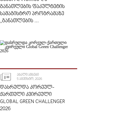
ᲒᲐᲜᲐᲗᲚᲔᲑᲘᲡ ᲤᲐᲙᲣᲚᲢᲔᲢᲘᲡ
ᲡᲐᲛᲐᲒᲘᲡᲢᲠᲝ ᲞᲠᲝᲒᲠᲐᲛᲐᲖᲔ
„ᲒᲐᲜᲐᲗᲚᲔᲑᲘᲡ ...
ᲐᲮᲐᲚᲘ ᲐᲛᲑᲔᲑᲘ
5 ᲐᲒᲕᲘᲡᲢᲝ, 2026
ᲓᲐᲡᲠᲣᲚᲓᲐ ᲙᲝᲠᲔᲣᲚ-
ᲥᲐᲠᲗᲣᲚᲘ ᲙᲕᲘᲠᲔᲣᲚᲘ
GLOBAL GREEN CHALLENGER
2026