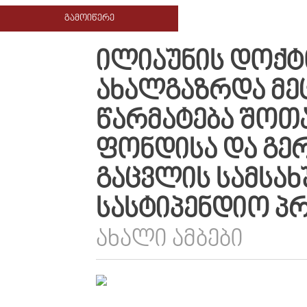
ᲒᲐᲛᲝᲘᲬᲔᲠᲔ
ᲘᲚᲘᲐᲣᲜᲘᲡ ᲓᲝᲥᲢ
ᲐᲮᲐᲚᲒᲐᲖᲠᲓᲐ ᲛᲔ
ᲬᲐᲠᲛᲐᲢᲔᲑᲐ ᲨᲝᲗ
ᲤᲝᲜᲓᲘᲡᲐ ᲓᲐ ᲒᲔᲠ
ᲒᲐᲪᲕᲚᲘᲡ ᲡᲐᲛᲡᲐᲮ
ᲡᲐᲡᲢᲘᲞᲔᲜᲓᲘᲝ Პ
ᲐᲮᲐᲚᲘ ᲐᲛᲑᲔᲑᲘ