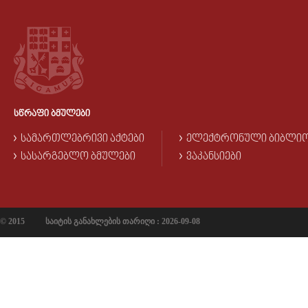
ᲡᲬᲠᲐᲤᲘ ᲑᲛᲣᲚᲔᲑᲘ
ᲡᲐᲛᲐᲠᲗᲚᲔᲑᲠᲘᲕᲘ ᲐᲥᲢᲔᲑᲘ
ᲔᲚᲔᲥᲢᲠᲝᲜᲣᲚᲘ ᲑᲘᲑᲚᲘ
ᲡᲐᲡᲐᲠᲒᲔᲑᲚᲝ ᲑᲛᲣᲚᲔᲑᲘ
ᲕᲐᲙᲐᲜᲡᲘᲔᲑᲘ
© 2015
საიტის განახლების თარიღი : 2026-09-08