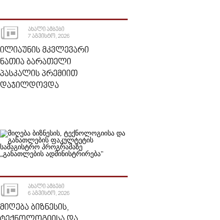
ᲐᲮᲐᲚᲘ ᲐᲛᲑᲔᲑᲘ
7 ᲐᲒᲕᲘᲡᲢᲝ, 2026
ᲘᲚᲘᲐᲣᲜᲘᲡ ᲛᲙᲕᲚᲔᲕᲐᲠᲘ
ᲜᲐᲗᲘᲐ ᲑᲐᲠᲐᲗᲔᲚᲘ
ᲞᲐᲡᲙᲐᲚᲘᲡ ᲞᲠᲔᲛᲘᲘᲗ
ᲓᲐᲯᲘᲚᲓᲝᲕᲓᲐ
ᲐᲮᲐᲚᲘ ᲐᲛᲑᲔᲑᲘ
6 ᲐᲒᲕᲘᲡᲢᲝ, 2026
ᲛᲘᲦᲔᲑᲐ ᲑᲘᲖᲜᲔᲡᲘᲡ,
ᲢᲔᲥᲜᲝᲚᲝᲒᲘᲘᲡᲐ ᲓᲐ