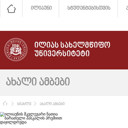
ᲘᲚᲘᲐᲣᲜᲘ
ᲡᲢᲣᲓᲔᲜᲢᲔᲑᲘᲡᲗᲕᲘᲡ
ᲘᲚᲘᲐᲡ ᲡᲐᲮᲔᲚᲛᲬᲘᲤᲝ
ᲣᲜᲘᲕᲔᲠᲡᲘᲢᲔᲢᲘ
ᲐᲮᲐᲚᲘ ᲐᲛᲑᲔᲑᲘ
ᲛᲗᲐᲕᲐᲠᲘ
ᲡᲘᲐᲮᲚᲔ
ᲐᲮᲐᲚᲘ ᲐᲛᲑᲔᲑᲘ